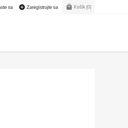


Košík
[0]
áste sa
Zaregistrujte sa