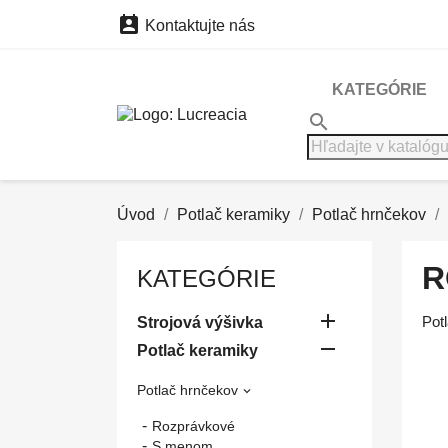

Kontaktujte nás
KATEGÓRIE
search
Úvod
Potlač keramiky
Potlač hrnčekov
R
KATEGÓRIE

Pot
Strojová výšivka

Potlač keramiky
Potlač hrnčekov

Rozprávkové
S menom