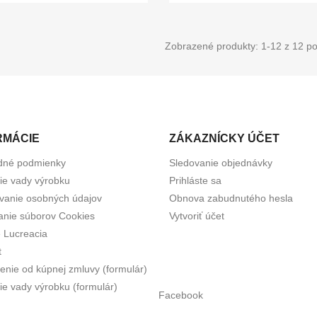
Zobrazené produkty: 1-12 z 12 po
RMÁCIE
ZÁKAZNÍCKY ÚČET
dné podmienky
Sledovanie objednávky
tie vady výrobku
Prihláste sa
vanie osobných údajov
Obnova zabudnutého hesla
anie súborov Cookies
Vytvoriť účet
e Lucreacia
t
enie od kúpnej zmluvy (formulár)
ie vady výrobku (formulár)
Facebook