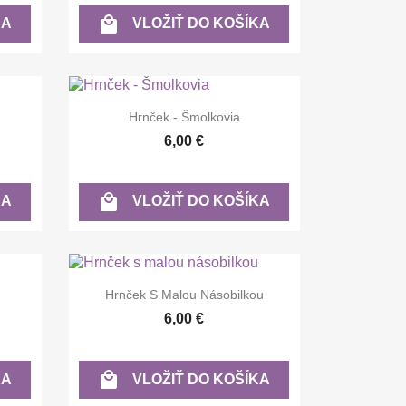

KA
VLOŽIŤ DO KOŠÍKA

Rýchly náhľad
Hrnček - Šmolkovia
6,00 €

KA
VLOŽIŤ DO KOŠÍKA

Rýchly náhľad
Hrnček S Malou Násobilkou
6,00 €

KA
VLOŽIŤ DO KOŠÍKA