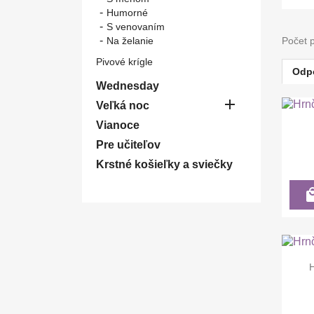
Humorné
S venovaním
Na želanie
Počet 
Pivové krígle
Odp
Wednesday

Veľká noc
Vianoce
Pre učiteľov
Krstné košieľky a sviečky