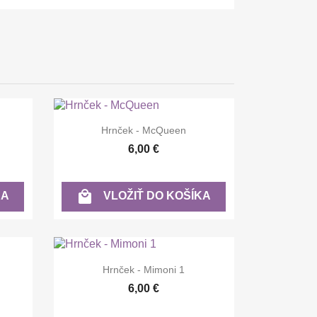

Rýchly náhľad
Hrnček - McQueen
6,00 €

KA
VLOŽIŤ DO KOŠÍKA

Rýchly náhľad
Hrnček - Mimoni 1
6,00 €