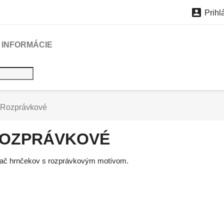

Prihl
INFORMÁCIE
Rozprávkové
OZPRÁVKOVÉ
lač hrnčekov s rozprávkovým motívom.