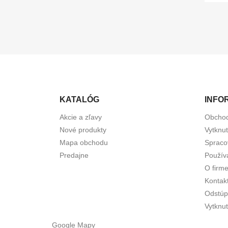
KATALÓG
INFO
Akcie a zľavy
Obcho
Nové produkty
Vytknu
Mapa obchodu
Spraco
Predajne
Použív
O firm
Kontak
Odstúp
Vytknut
Google Mapy