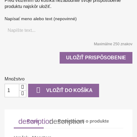
Pred vložením do košíka nezabudnite svoje prispôsobenie
produktu najskôr uložiť.
Napísať meno alebo text (nepovinné)
Maximálne 250 znakov
ULOŽIŤ PRISPÔSOBENIE
Množstvo

VLOŽIŤ DO KOŠÍKA
description
description
Popis
Podrobnosti o produkte