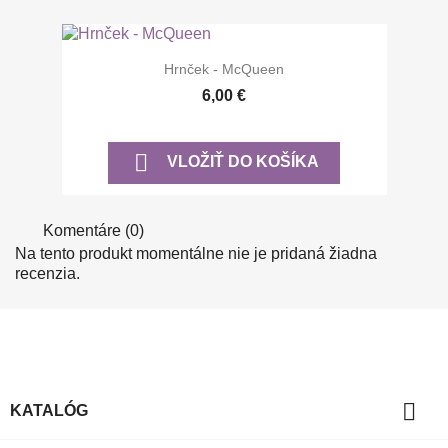
Hrnček - McQueen
6,00 €

VLOŽIŤ DO KOŠÍKA
Komentáre (0)
Na tento produkt momentálne nie je pridaná žiadna
recenzia.

KATALÓG