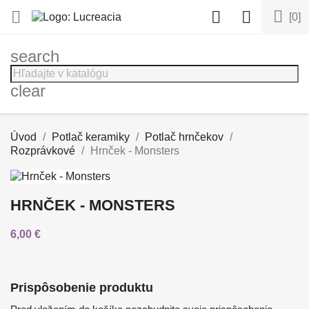




[0]
search
clear
Úvod
Potlač keramiky
Potlač hrnčekov
Rozprávkové
Hrnček - Monsters
HRNČEK - MONSTERS
6,00 €
Prispôsobenie produktu