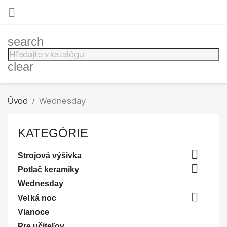

search
clear
Úvod
Wednesday
KATEGÓRIE

Strojová výšivka

Potlač keramiky
Wednesday

Veľká noc
Vianoce
Pre učiteľov