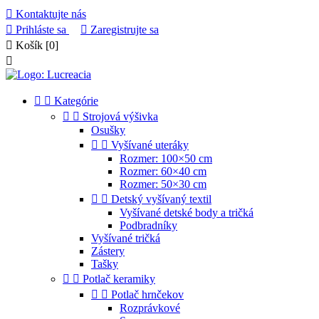

Kontaktujte nás

Prihláste sa

Zaregistrujte sa

Košík
[0]



Kategórie


Strojová výšivka
Osušky


Vyšívané uteráky
Rozmer: 100×50 cm
Rozmer: 60×40 cm
Rozmer: 50×30 cm


Detský vyšívaný textil
Vyšívané detské body a tričká
Podbradníky
Vyšívané tričká
Zástery
Tašky


Potlač keramiky


Potlač hrnčekov
Rozprávkové