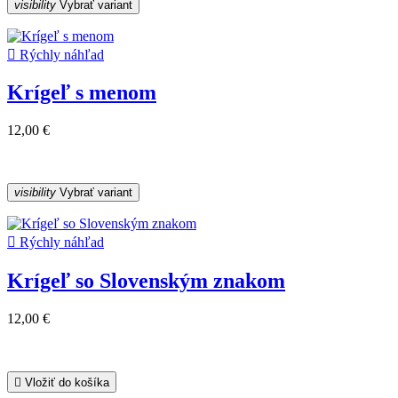
visibility
Vybrať variant

Rýchly náhľad
Krígeľ s menom
12,00 €
visibility
Vybrať variant

Rýchly náhľad
Krígeľ so Slovenským znakom
12,00 €

Vložiť do košíka