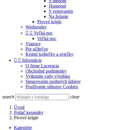
S menom
Humorné
S venovaním
Na želanie
Pivové krígle
Wednesday


Veľká noc
Veľká noc
Vianoce
Pre učiteľov
Krstné košieľky a sviečky


Informácie
O firme Lucreacia
Obchodné podmienky
Vytknutie vady výrobku
Spracovanie osobných údajov
Používanie súborov Cookies
search
clear
Úvod
Potlač keramiky
Pivové krígle
Kategórie