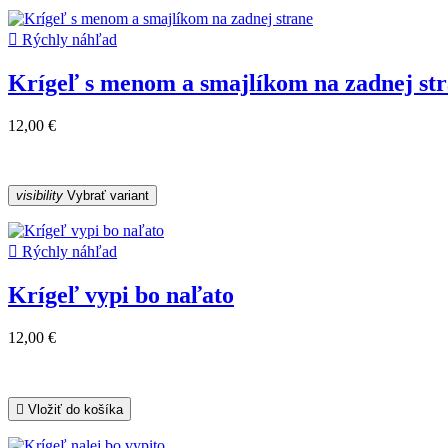

Rýchly náhľad
Krígeľ s menom a smajlíkom na zadnej st
12,00 €
visibility
Vybrať variant

Rýchly náhľad
Krígeľ vypi bo naľato
12,00 €

Vložiť do košíka