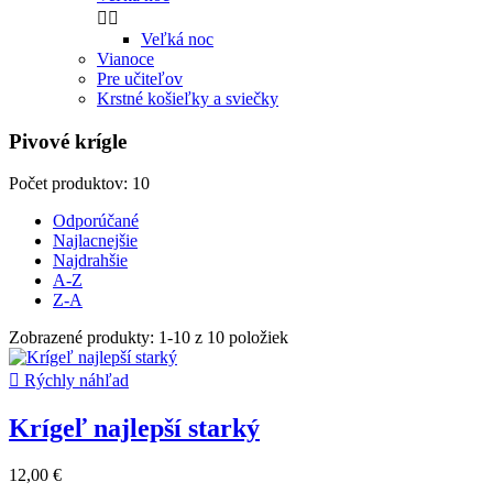


Veľká noc
Vianoce
Pre učiteľov
Krstné košieľky a sviečky
Pivové krígle
Počet produktov: 10
Odporúčané
Najlacnejšie
Najdrahšie
A-Z
Z-A
Zobrazené produkty: 1-10 z 10 položiek

Rýchly náhľad
Krígeľ najlepší starký
12,00 €