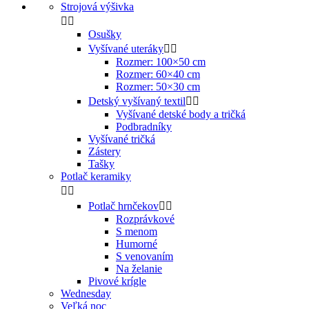
Strojová výšivka


Osušky
Vyšívané uteráky


Rozmer: 100×50 cm
Rozmer: 60×40 cm
Rozmer: 50×30 cm
Detský vyšívaný textil


Vyšívané detské body a tričká
Podbradníky
Vyšívané tričká
Zástery
Tašky
Potlač keramiky


Potlač hrnčekov


Rozprávkové
S menom
Humorné
S venovaním
Na želanie
Pivové krígle
Wednesday
Veľká noc