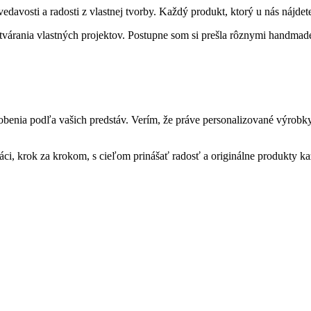
avosti a radosti z vlastnej tvorby. Každý produkt, ktorý u nás nájdete
vytvárania vlastných projektov. Postupne som si prešla rôznymi handma
sobenia podľa vašich predstáv. Verím, že práve personalizované výrob
áci, krok za krokom, s cieľom prinášať radosť a originálne produkty 