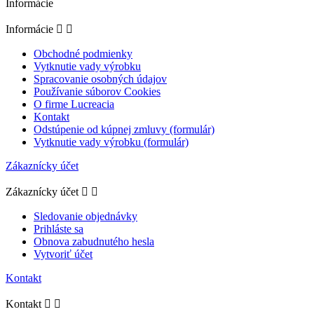
Informácie
Informácie


Obchodné podmienky
Vytknutie vady výrobku
Spracovanie osobných údajov
Používanie súborov Cookies
O firme Lucreacia
Kontakt
Odstúpenie od kúpnej zmluvy (formulár)
Vytknutie vady výrobku (formulár)
Zákaznícky účet
Zákaznícky účet


Sledovanie objednávky
Prihláste sa
Obnova zabudnutého hesla
Vytvoriť účet
Kontakt
Kontakt

