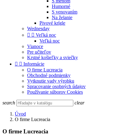
S menom
Humorné
S venovaním
Na želanie
Pivové krígle
Wednesday


Veľká noc
Veľká noc
Vianoce
Pre učiteľov
Krstné košieľky a sviečky


Informácie
O firme Lucreacia
Obchodné podmienky
Vytknutie vady výrobku
Spracovanie osobných údajov
Používanie súborov Cookies
search
clear
Úvod
O firme Lucreacia
O firme Lucreacia