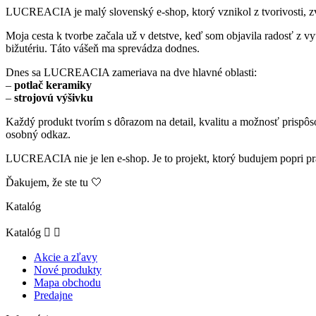
LUCREACIA je malý slovenský e-shop, ktorý vznikol z tvorivosti, zved
Moja cesta k tvorbe začala už v detstve, keď som objavila radosť z 
bižutériu. Táto vášeň ma sprevádza dodnes.
Dnes sa LUCREACIA zameriava na dve hlavné oblasti:
–
potlač keramiky
–
strojovú výšivku
Každý produkt tvorím s dôrazom na detail, kvalitu a možnosť prispô
osobný odkaz.
LUCREACIA nie je len e-shop. Je to projekt, ktorý budujem popri pr
Ďakujem, že ste tu
🤍
Katalóg
Katalóg


Akcie a zľavy
Nové produkty
Mapa obchodu
Predajne