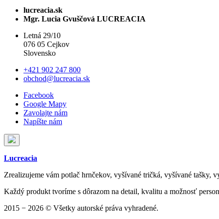
lucreacia.sk
Mgr. Lucia Gvuščová LUCREACIA
Letná 29/10
076 05 Cejkov
Slovensko
+421 902 247 800
obchod@lucreacia.sk
Facebook
Google Mapy
Zavolajte nám
Napíšte nám
Lucreacia
Zrealizujeme vám potlač hrnčekov, vyšívané tričká, vyšívané tašky, v
Každý produkt tvoríme s dôrazom na detail, kvalitu a možnosť person
2015 − 2026 © Všetky autorské práva vyhradené.