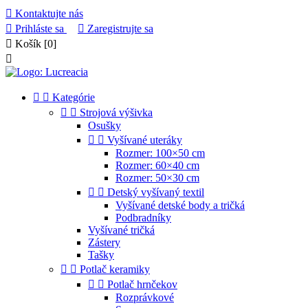

Kontaktujte nás

Prihláste sa

Zaregistrujte sa

Košík
[0]



Kategórie


Strojová výšivka
Osušky


Vyšívané uteráky
Rozmer: 100×50 cm
Rozmer: 60×40 cm
Rozmer: 50×30 cm


Detský vyšívaný textil
Vyšívané detské body a tričká
Podbradníky
Vyšívané tričká
Zástery
Tašky


Potlač keramiky


Potlač hrnčekov
Rozprávkové