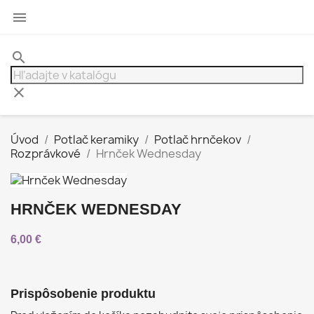

search
clear
Úvod
Potlač keramiky
Potlač hrnčekov
Rozprávkové
Hrnček Wednesday
HRNČEK WEDNESDAY
6,00 €
Prispôsobenie produktu