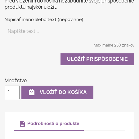
Pred vložením do košíka nezabudnite svoje prispôsobenie
produktu najskôr uložiť.
Napísať meno alebo text (nepovinné)
Maximálne 250 znakov
ULOŽIŤ PRISPÔSOBENIE
Množstvo

VLOŽIŤ DO KOŠÍKA
description
Podrobnosti o produkte