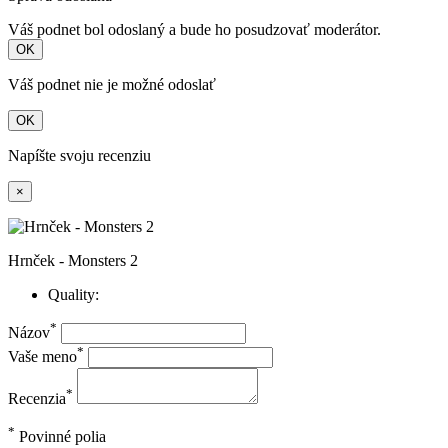
Váš podnet bol odoslaný a bude ho posudzovať moderátor.
OK
Váš podnet nie je možné odoslať
OK
Napíšte svoju recenziu
×
Hrnček - Monsters 2
Quality:
*
Názov
*
Vaše meno
*
Recenzia
*
Povinné polia