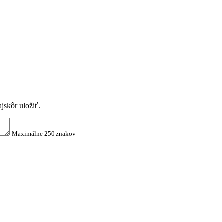
jskôr uložiť.
Maximálne 250 znakov