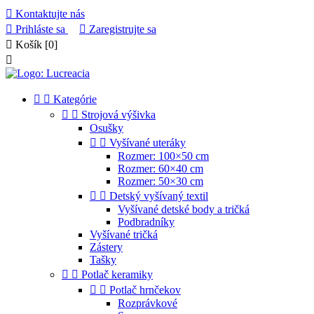

Kontaktujte nás

Prihláste sa

Zaregistrujte sa

Košík
[0]



Kategórie


Strojová výšivka
Osušky


Vyšívané uteráky
Rozmer: 100×50 cm
Rozmer: 60×40 cm
Rozmer: 50×30 cm


Detský vyšívaný textil
Vyšívané detské body a tričká
Podbradníky
Vyšívané tričká
Zástery
Tašky


Potlač keramiky


Potlač hrnčekov
Rozprávkové