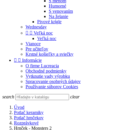
S menom
Humorné
S venovaním
Na želanie
Pivové krígle
Wednesday


Veľká noc
Veľká noc
Vianoce
Pre učiteľov
Krstné košieľky a sviečky


Informácie
O firme Lucreacia
Obchodné podmienky
Vytknutie vady výrobku
Spracovanie osobných údajov
Používanie súborov Cookies
search
clear
Úvod
Potlač keramiky
Potlač hrnčekov
Rozprávkové
Hrnček - Monsters 2