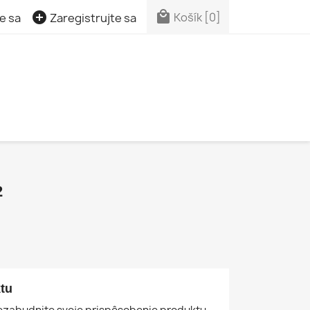


Košík
[0]
e sa
Zaregistrujte sa
2
tu