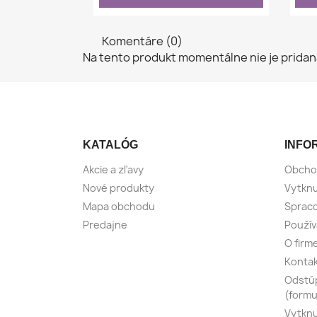
Komentáre (0)
Na tento produkt momentálne nie je pridan
KATALÓG
INFO
Akcie a zľavy
Obcho
Nové produkty
Vytknu
Mapa obchodu
Spraco
Predajne
Použív
O firm
Konta
Odstúp
(formu
Vytknu