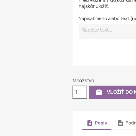
Pred vložením do košíka 
najskôr uložiť.
Napísať meno alebo text (n
Množstvo

VLOŽIŤ DO 
description
description
Popis
Podr