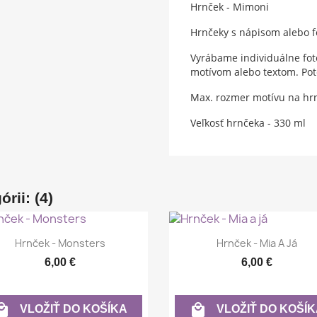
Hrnček - Mimoni
Hrnčeky s nápisom alebo fo
Vyrábame individuálne foto
motívom alebo textom. Pote
Max. rozmer motívu na hrn
Veľkosť hrnčeka - 330 ml
rii: (4)
Rýchly náhľad
Rýchly náhľad


Hrnček - Monsters
Hrnček - Mia A Já
6,00 €
6,00 €


VLOŽIŤ DO KOŠÍKA
VLOŽIŤ DO KOŠÍK