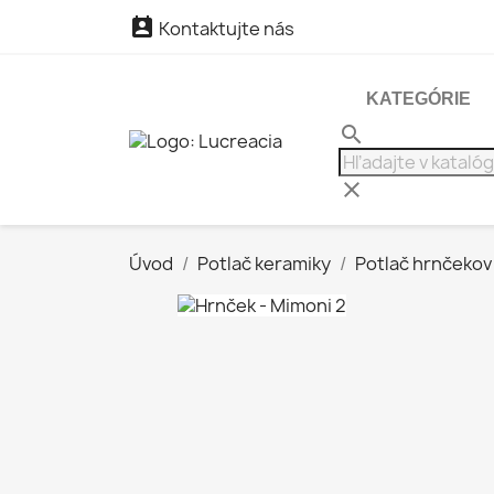

Kontaktujte nás
KATEGÓRIE
search
clear
Úvod
Potlač keramiky
Potlač hrnčekov