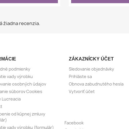
á žiadna recenzia.
RMÁCIE
ZÁKAZNÍCKY ÚČET
dné podmienky
Sledovanie objednávky
tie vady výrobku
Prihláste sa
vanie osobných údajov
Obnova zabudnutého hesla
anie súborov Cookies
Vytvoriť účet
e Lucreacia
kt
enie od kúpnej zmluvy
lár)
Facebook
tie vady výrobku (formulár)