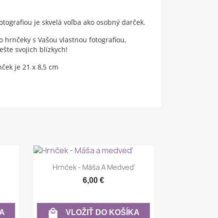
tografiou je skvelá voľba ako osobný darček.
 hrnčeky s Vašou vlastnou fotografiou,
šte svojich blízkych!
ček je 21 x 8,5 cm
Rýchly náhľad

Hrnček - Máša A Medveď
6,00 €

A
VLOŽIŤ DO KOŠÍKA