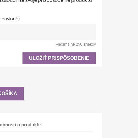
nezabudnite svoje prispôsobenie produktu
epovinné)
Maximálne 250 znakov
ULOŽIŤ PRISPÔSOBENIE
KOŠÍKA
obnosti o produkte