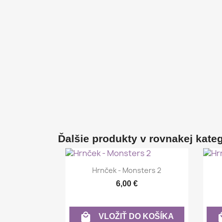
Ďalšie produkty v rovnakej kategó
Rýchly náhľad

Hrnček - Monsters 2
6,00 €

VLOŽIŤ DO KOŠÍKA