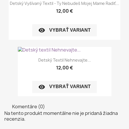
Detský Vyšívaný Textil - Ty Nebudeš Mojej Mame Radiť...
12,00 €
visibility
VYBRAŤ VARIANT
Detský Textil Nehnevajte...
12,00 €
visibility
VYBRAŤ VARIANT
Komentáre (0)
Na tento produkt momentálne nie je pridaná žiadna
recenzia.