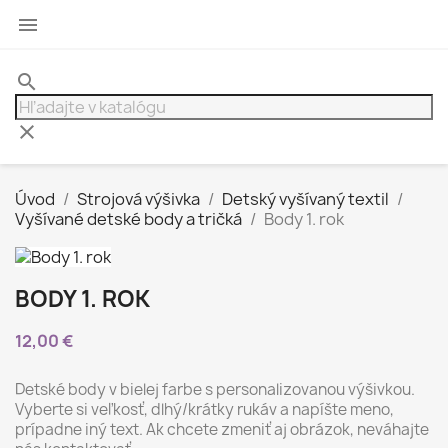

search
clear
Úvod
Strojová výšivka
Detský vyšívaný textil
Vyšívané detské body a tričká
Body 1. rok
BODY 1. ROK
12,00 €
Detské body v bielej farbe s personalizovanou výšivkou.
Vyberte si veľkosť, dlhý/krátky rukáv a napíšte meno,
prípadne iný text. Ak chcete zmeniť aj obrázok, neváhajte