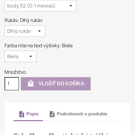
Rukáv: Dlhý rukáv
Farba nite na text výšivky: Biela
Množstvo

VLOŽIŤ DO KOŠÍKA
description
description
Popis
Podrobnosti o produkte