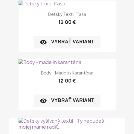
Detský Textil Fľaša
12,00 €
visibility
VYBRAŤ VARIANT
Body - Made In Karanténa
12,00 €
visibility
VYBRAŤ VARIANT