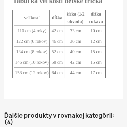
Tabuľka veľkostí detské tričká
šírka (1/2
dĺžka
veľkosť
dĺžka
obvodu)
rukáva
110 cm (4 roky)
42 cm
33 cm
10 cm
122 cm (6 rokov)
46 cm
36 cm
12 cm
134 cm (8 rokov)
52 cm
40 cm
15 cm
146 cm (10 rokov)
58 cm
42 cm
15 cm
158 cm (12 rokov)
64 cm
44 cm
17 cm
Tolerancia veľkosti až +/- 5%
Ďalšie produkty v rovnakej kategórii:
(4)