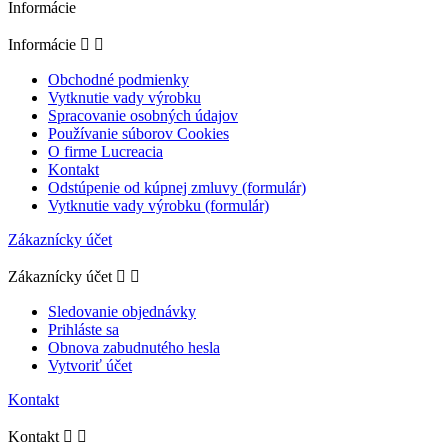
Informácie
Informácie


Obchodné podmienky
Vytknutie vady výrobku
Spracovanie osobných údajov
Používanie súborov Cookies
O firme Lucreacia
Kontakt
Odstúpenie od kúpnej zmluvy (formulár)
Vytknutie vady výrobku (formulár)
Zákaznícky účet
Zákaznícky účet


Sledovanie objednávky
Prihláste sa
Obnova zabudnutého hesla
Vytvoriť účet
Kontakt
Kontakt

