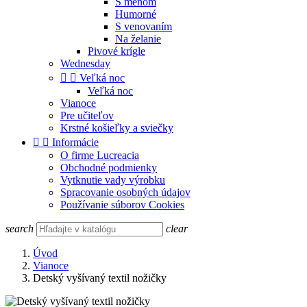
S menom
Humorné
S venovaním
Na želanie
Pivové krígle
Wednesday


Veľká noc
Veľká noc
Vianoce
Pre učiteľov
Krstné košieľky a sviečky


Informácie
O firme Lucreacia
Obchodné podmienky
Vytknutie vady výrobku
Spracovanie osobných údajov
Používanie súborov Cookies
search
clear
Úvod
Vianoce
Detský vyšívaný textil nožičky