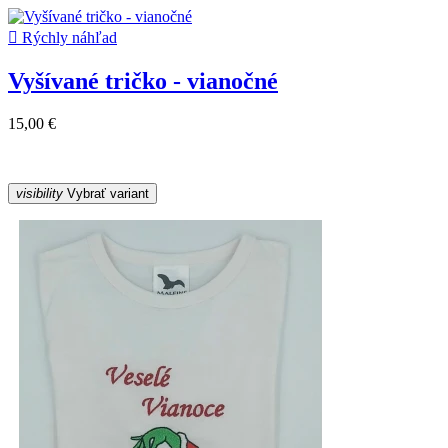

Rýchly náhľad
Vyšívané tričko - vianočné
15,00 €
visibility
Vybrať variant