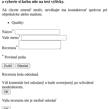
a vyberte si farbu nite na text výšivky.
Ak chcete zmeniť motív, neváhajte ma kontaktovať správou pri
objednávke alebo mailom.
Quality:
*
Názov
*
Vaše meno
*
Recenzia
*
Povinné polia
Zrušiť
Odoslať
Recenzia bola odoslaná
Váš komentár bol odoslaný a bude uverejnený po schválení
moderátorom.
OK
Vašu recenziu nie je možné odoslať