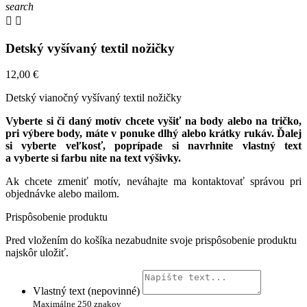
search


Detský vyšívaný textil nožičky
12,00 €
Detský vianočný vyšívaný textil nožičky
Vyberte si či daný motív chcete vyšiť na body alebo na tričko,
pri výbere body, máte v ponuke dlhý alebo krátky rukáv. Ďalej
si vyberte veľkosť, poprípade si navrhnite vlastný text
a vyberte si farbu nite na text výšivky.
Ak chcete zmeniť motív, neváhajte ma kontaktovať správou pri
objednávke alebo mailom.
Prispôsobenie produktu
Pred vložením do košíka nezabudnite svoje prispôsobenie produktu
najskôr uložiť.
Vlastný text (nepovinné)
Maximálne 250 znakov