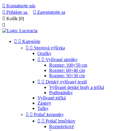

Kontaktujte nás

Prihláste sa

Zaregistrujte sa

Košík
[0]



Kategórie


Strojová výšivka
Osušky


Vyšívané uteráky
Rozmer: 100×50 cm
Rozmer: 60×40 cm
Rozmer: 50×30 cm


Detský vyšívaný textil
Vyšívané detské body a tričká
Podbradníky
Vyšívané tričká
Zástery
Tašky


Potlač keramiky


Potlač hrnčekov
Rozprávkové