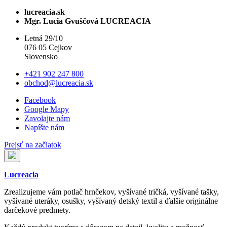
lucreacia.sk
Mgr. Lucia Gvuščová LUCREACIA
Letná 29/10
076 05 Cejkov
Slovensko
+421 902 247 800
obchod@lucreacia.sk
Facebook
Google Mapy
Zavolajte nám
Napíšte nám
Prejsť na začiatok
Lucreacia
Zrealizujeme vám potlač hrnčekov, vyšívané tričká, vyšívané tašky,
vyšívané uteráky, osušky, vyšívaný detský textil a ďalšie originálne
darčekové predmety.