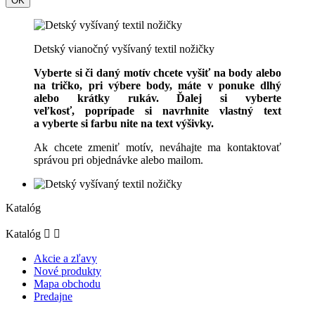
OK
Detský vianočný vyšívaný textil nožičky
Vyberte si či daný motív chcete vyšiť na body alebo
na tričko, pri výbere body, máte v ponuke dlhý
alebo krátky rukáv. Ďalej si vyberte
veľkosť, poprípade si navrhnite vlastný text
a vyberte si farbu nite na text výšivky.
Ak chcete zmeniť motív, neváhajte ma kontaktovať
správou pri objednávke alebo mailom.
Katalóg
Katalóg


Akcie a zľavy
Nové produkty
Mapa obchodu
Predajne