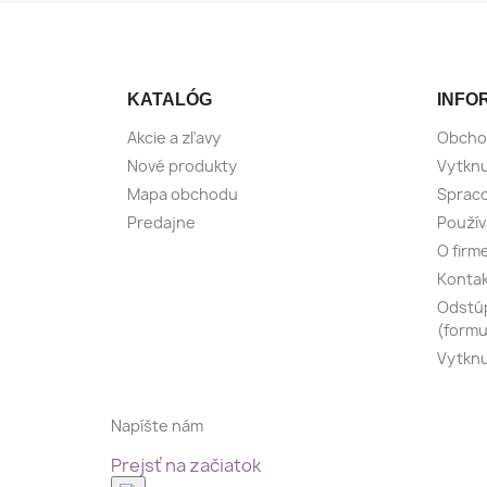
KATALÓG
INFO
Akcie a zľavy
Obcho
Nové produkty
Vytknu
Mapa obchodu
Spraco
Predajne
Použív
O firm
Konta
Odstúp
(formu
Vytknu
Napíšte nám
Prejsť na začiatok