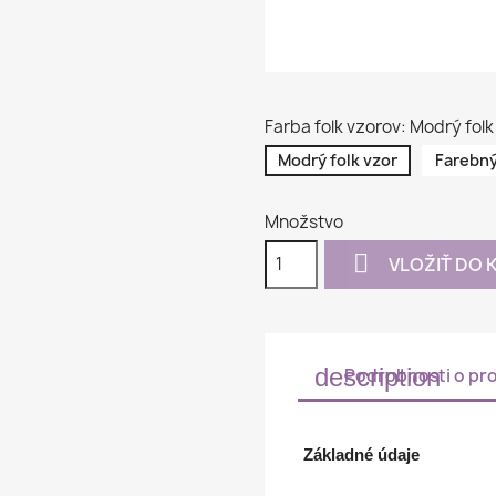
Farba folk vzorov: Modrý folk
Modrý folk vzor
Farebný
Množstvo

VLOŽIŤ DO 
description
Podrobnosti o pr
Základné údaje