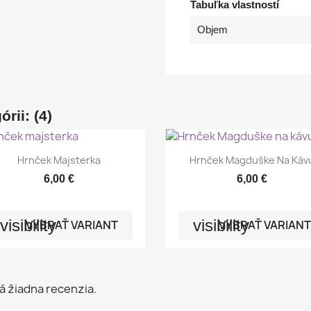
Tabuľka vlastností
Objem
rii: (4)


Rýchly náhľad
Rýchly náhľad
Hrnček Majsterka
Hrnček Magduške Na Káv
6,00 €
6,00 €
visibility
visibility
VYBRAŤ VARIANT
VYBRAŤ VARIANT
á žiadna recenzia.