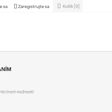


Košík
[0]
e sa
Zaregistrujte sa
ANÍM
chto troch možností: