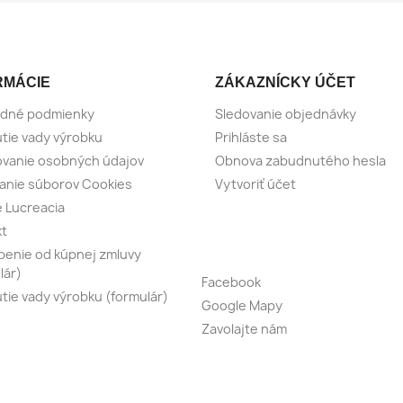
RMÁCIE
ZÁKAZNÍCKY ÚČET
dné podmienky
Sledovanie objednávky
tie vady výrobku
Prihláste sa
vanie osobných údajov
Obnova zabudnutého hesla
anie súborov Cookies
Vytvoriť účet
e Lucreacia
kt
enie od kúpnej zmluvy
lár)
Facebook
tie vady výrobku (formulár)
Google Mapy
Zavolajte nám