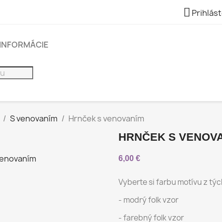

Prihlást
INFORMÁCIE
S venovaním
Hrnček s venovaním
HRNČEK S VENOV
6,00 €
Vyberte si farbu motívu z tý
- modrý folk vzor
- farebný folk vzor