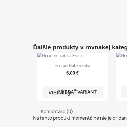
Ďalšie produkty v rovnakej kategó

Rýchly náhľad
Hrnček Babka Evka
6,00 €
visibility
VYBRAŤ VARIANT
Komentáre (0)
Na tento produkt momentálne nie je pridan