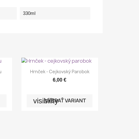
330ml

Rýchly náhľad
u
Hrnček - Cejkovský Parobok
6,00 €
visibility
VYBRAŤ VARIANT