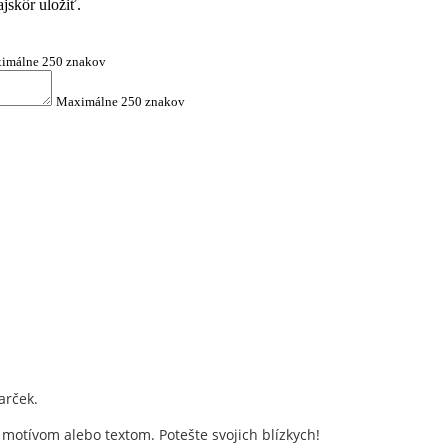
jskôr uložiť.
imálne 250 znakov
Maximálne 250 znakov
arček.
 motívom alebo textom. Potešte svojich blízkych!