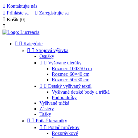

Kontaktujte nás

Prihláste sa

Zaregistrujte sa

Košík
[0]



Kategórie


Strojová výšivka
Osušky


Vyšívané uteráky
Rozmer: 100×50 cm
Rozmer: 60×40 cm
Rozmer: 50×30 cm


Detský vyšívaný textil
Vyšívané detské body a tričká
Podbradníky
Vyšívané tričká
Zástery
Tašky


Potlač keramiky


Potlač hrnčekov
Rozprávkové