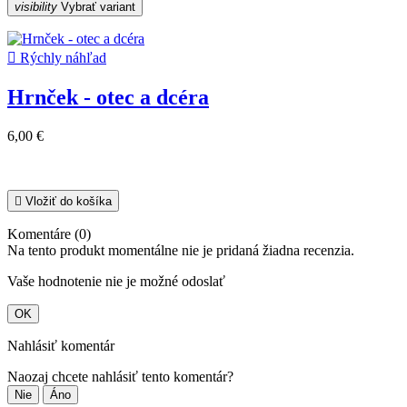
visibility
Vybrať variant

Rýchly náhľad
Hrnček - otec a dcéra
6,00 €

Vložiť do košíka
Komentáre (0)
Na tento produkt momentálne nie je pridaná žiadna recenzia.
Vaše hodnotenie nie je možné odoslať
OK
Nahlásiť komentár
Naozaj chcete nahlásiť tento komentár?
Nie
Áno