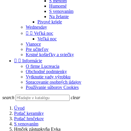
S menom
Humorné
S venovaním
Na želanie
Pivové krígle
Wednesday


Veľká noc
Veľká noc
Vianoce
Pre učiteľov
Krstné košieľky a sviečky


Informácie
O firme Lucreacia
Obchodné podmienky
Vytknutie vady výrobku
Spracovanie osobných údajov
Používanie súborov Cookies
search
clear
Úvod
Potlač keramiky
Potlač hrnčekov
S venovaním
Hrnček zástupkyňa Evka