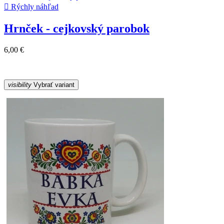

Rýchly náhľad
Hrnček - cejkovský parobok
6,00 €
visibility
Vybrať variant