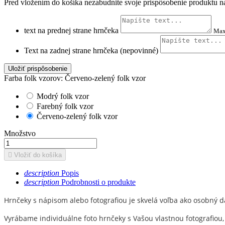
Pred vložením do košíka nezabudnite svoje prispôsobenie produktu na
text na prednej strane hrnčeka
Max
Text na zadnej strane hrnčeka (nepovinné)
Uložiť prispôsobenie
Farba folk vzorov: Červeno-zelený folk vzor
Modrý folk vzor
Farebný folk vzor
Červeno-zelený folk vzor
Množstvo

Vložiť do košíka
description
Popis
description
Podrobnosti o produkte
Hrnčeky s nápisom alebo fotografiou je skvelá voľba ako osobný d
Vyrábame individuálne foto hrnčeky s Vašou vlastnou fotografiou,