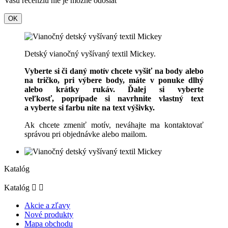
Vašu recenziu nie je možné odoslať
OK
Detský vianočný vyšívaný textil Mickey.
Vyberte si či daný motív chcete vyšiť na body alebo
na tričko, pri výbere body, máte v ponuke dlhý
alebo krátky rukáv. Ďalej si vyberte
veľkosť, poprípade si navrhnite vlastný text
a vyberte si farbu nite na text výšivky.
Ak chcete zmeniť motív, neváhajte ma kontaktovať
správou pri objednávke alebo mailom.
Katalóg
Katalóg


Akcie a zľavy
Nové produkty
Mapa obchodu