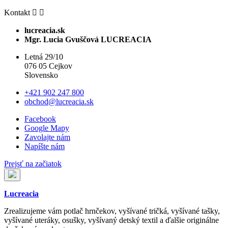
Kontakt


lucreacia.sk
Mgr. Lucia Gvuščová LUCREACIA
Letná 29/10
076 05 Cejkov
Slovensko
+421 902 247 800
obchod@lucreacia.sk
Facebook
Google Mapy
Zavolajte nám
Napíšte nám
Prejsť na začiatok
Lucreacia
Zrealizujeme vám potlač hrnčekov, vyšívané tričká, vyšívané tašky,
vyšívané uteráky, osušky, vyšívaný detský textil a ďalšie originálne