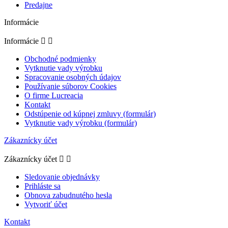
Predajne
Informácie
Informácie


Obchodné podmienky
Vytknutie vady výrobku
Spracovanie osobných údajov
Používanie súborov Cookies
O firme Lucreacia
Kontakt
Odstúpenie od kúpnej zmluvy (formulár)
Vytknutie vady výrobku (formulár)
Zákaznícky účet
Zákaznícky účet


Sledovanie objednávky
Prihláste sa
Obnova zabudnutého hesla
Vytvoriť účet
Kontakt