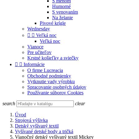
S menom
Humorné
S venovaním
Na želanie
Pivové krígle
Wednesday


Veľká noc
Veľká noc
Vianoce
Pre učiteľov
Krstné košieľky a sviečky


Informácie
O firme Lucreacia
Obchodné podmienky
Vytknutie vady výrobku
Spracovanie osobných údajov
Používanie súborov Cookies
search
clear
Úvod
Strojová výšivka
Detský vyšívaný textil
Vyšívané detské body a tričká
Vianočný detský vyšívaný textil Mickey