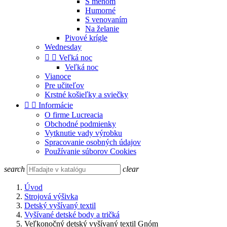
S menom
Humorné
S venovaním
Na želanie
Pivové krígle
Wednesday


Veľká noc
Veľká noc
Vianoce
Pre učiteľov
Krstné košieľky a sviečky


Informácie
O firme Lucreacia
Obchodné podmienky
Vytknutie vady výrobku
Spracovanie osobných údajov
Používanie súborov Cookies
search
clear
Úvod
Strojová výšivka
Detský vyšívaný textil
Vyšívané detské body a tričká
Veľkonočný detský vyšívaný textil Gnóm