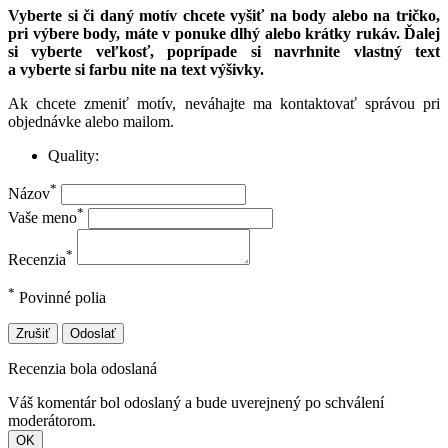
Vyberte si či daný motív chcete vyšiť na body alebo na tričko,
pri výbere body, máte v ponuke dlhý alebo krátky rukáv. Ďalej
si vyberte veľkosť, poprípade si navrhnite vlastný text
a vyberte si farbu nite na text výšivky.
Ak chcete zmeniť motív, neváhajte ma kontaktovať správou pri
objednávke alebo mailom.
Quality:
*
Názov
*
Vaše meno
*
Recenzia
*
Povinné polia
Zrušiť
Odoslať
Recenzia bola odoslaná
Váš komentár bol odoslaný a bude uverejnený po schválení
moderátorom.
OK