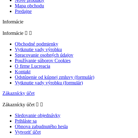
Nové produkty
Mapa obchodu
Predajne
Informácie
Informácie


Obchodné podmienky
Vytknutie vady výrobku
Spracovanie osobných údajov
Používanie súborov Cookies
O firme Lucreacia
Kontakt
Odstúpenie od kúpnej zmluvy (formulár)
Vytknutie vady výrobku (formulár)
Zákaznícky účet
Zákaznícky účet


Sledovanie objednávky
Prihláste sa
Obnova zabudnutého hesla
Vytvoriť účet