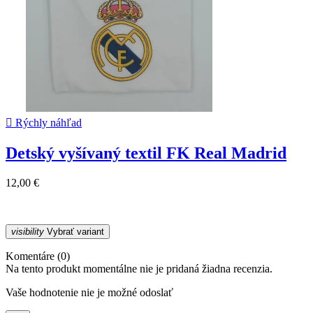

Rýchly náhľad
Detský vyšívaný textil FK Real Madrid
12,00 €
visibility
Vybrať variant
Komentáre (0)
Na tento produkt momentálne nie je pridaná žiadna recenzia.
Vaše hodnotenie nie je možné odoslať