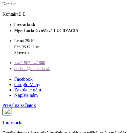
Kontakt
Kontakt


lucreacia.sk
Mgr. Lucia Gvuščová LUCREACIA
Letná 29/10
076 05 Cejkov
Slovensko
+421 902 247 800
obchod@lucreacia.sk
Facebook
Google Mapy
Zavolajte nám
Napíšte nám
Prejsť na začiatok
Lucreacia
Zrealizujeme vám potlač hrnčekov, vyšívané tričká, vyšívané tašky,