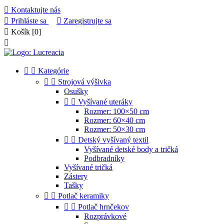

Kontaktujte nás

Prihláste sa

Zaregistrujte sa

Košík
[0]



Kategórie


Strojová výšivka
Osušky


Vyšívané uteráky
Rozmer: 100×50 cm
Rozmer: 60×40 cm
Rozmer: 50×30 cm


Detský vyšívaný textil
Vyšívané detské body a tričká
Podbradníky
Vyšívané tričká
Zástery
Tašky


Potlač keramiky


Potlač hrnčekov
Rozprávkové