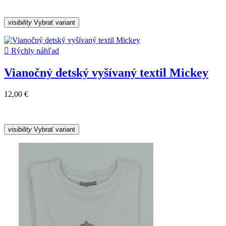
visibility
Vybrať variant

Rýchly náhľad
Vianočný detský vyšívaný textil Mickey
12,00 €
visibility
Vybrať variant