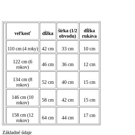
šírka (1/2
dĺžka
veľkosť
dĺžka
obvodu)
rukáva
110 cm (4 roky)
42 cm
33 cm
10 cm
122 cm (6
46 cm
36 cm
12 cm
rokov)
134 cm (8
52 cm
40 cm
15 cm
rokov)
146 cm (10
58 cm
42 cm
15 cm
rokov)
158 cm (12
17 cm
64 cm
44 cm
rokov)
Základné údaje