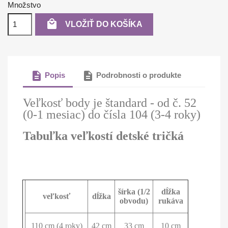
Množstvo

VLOŽIŤ DO KOŠÍKA
description
description
Popis
Podrobnosti o produkte
Veľkosť body je štandard - od č. 52
(0-1 mesiac) do čísla 104 (3-4 roky)
Tabuľka veľkostí detské tričká
šírka (1/2
dĺžka
veľkosť
dĺžka
obvodu)
rukáva
110 cm (4 roky)
42 cm
33 cm
10 cm