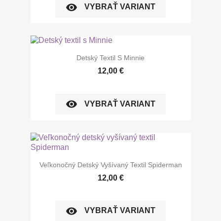
visibility
VYBRAŤ VARIANT
Detský Textil S Minnie
12,00 €
visibility
VYBRAŤ VARIANT
Veľkonočný Detský Vyšívaný Textil Spiderman
12,00 €
visibility
VYBRAŤ VARIANT