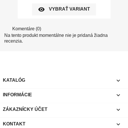
visibility
VYBRAŤ VARIANT
Komentáre (0)
Na tento produkt momentálne nie je pridaná žiadna
recenzia.

KATALÓG

INFORMÁCIE

ZÁKAZNÍCKY ÚČET

KONTAKT