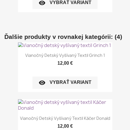
visibility
VYBRAŤ VARIANT
Ďalšie produkty v rovnakej kategórii: (4)
Vianočný Detský Vyšívaný Textil Grinch 1
12,00 €
visibility
VYBRAŤ VARIANT
Vianočný Detský Vyšívaný Textil Káčer Donald
12,00 €