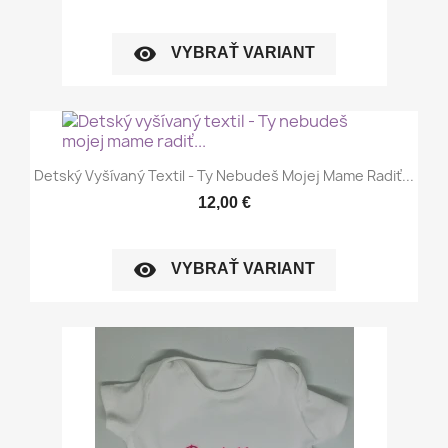
visibility
VYBRAŤ VARIANT
Detský Vyšívaný Textil - Ty Nebudeš Mojej Mame Radiť...
12,00 €
visibility
VYBRAŤ VARIANT