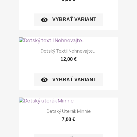
visibility
VYBRAŤ VARIANT
Detský Textil Nehnevajte...
12,00 €
visibility
VYBRAŤ VARIANT
Detský Uterák Minnie
7,00 €