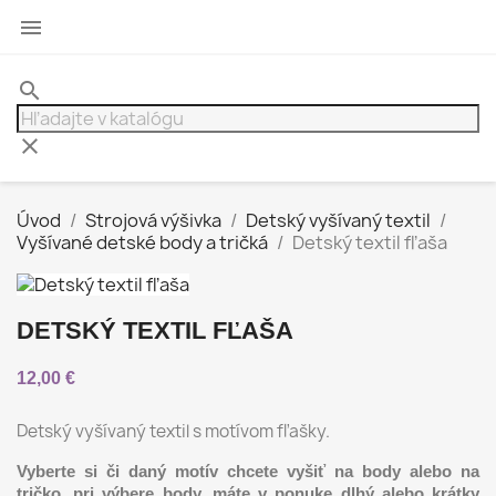

search
clear
Úvod
Strojová výšivka
Detský vyšívaný textil
Vyšívané detské body a tričká
Detský textil fľaša
DETSKÝ TEXTIL FĽAŠA
12,00 €
Detský vyšívaný textil s motívom fľašky.
Vyberte si či daný motív chcete vyšiť na body alebo na
tričko, pri výbere body, máte v ponuke dlhý alebo krátky