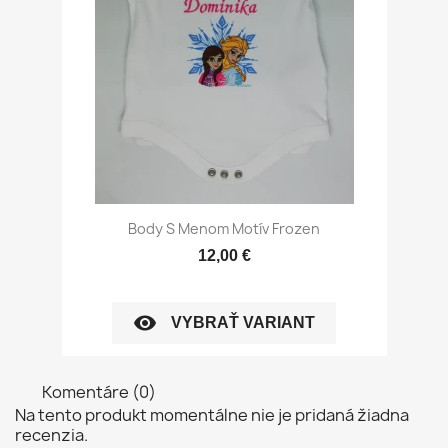
Body S Menom Motív Frozen
12,00 €
visibility
VYBRAŤ VARIANT
Komentáre (0)
Na tento produkt momentálne nie je pridaná žiadna
recenzia.