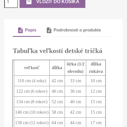

VLOŽIŤ DO KOŠÍKA
description
description
Popis
Podrobnosti o produkte
Tabuľka veľkostí detské tričká
šírka (1/2
dĺžka
veľkosť
dĺžka
obvodu)
rukáva
110 cm (4 roky)
42 cm
33 cm
10 cm
122 cm (6 rokov)
46 cm
36 cm
12 cm
134 cm (8 rokov)
52 cm
40 cm
15 cm
146 cm (10 rokov)
58 cm
42 cm
15 cm
158 cm (12 rokov)
64 cm
44 cm
17 cm