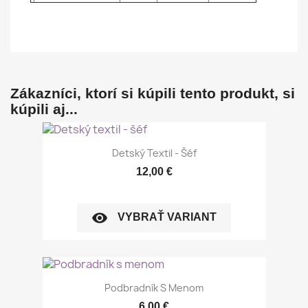
Tolerancia veľkosti až +/- 5%
Zákazníci, ktorí si kúpili tento produkt, si
kúpili aj...
Detský Textil - Šéf
12,00 €
visibility
VYBRAŤ VARIANT
Podbradník S Menom
6,00 €