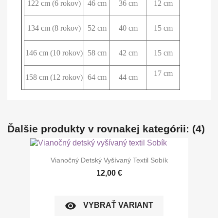
122 cm (6 rokov)
46 cm
36 cm
12 cm
134 cm (8 rokov)
52 cm
40 cm
15 cm
146 cm (10 rokov)
58 cm
42 cm
15 cm
17 cm
158 cm (12 rokov)
64 cm
44 cm
Ďalšie produkty v rovnakej kategórii: (4)
Vianočný Detský Vyšívaný Textil Sobík
12,00 €
visibility
VYBRAŤ VARIANT