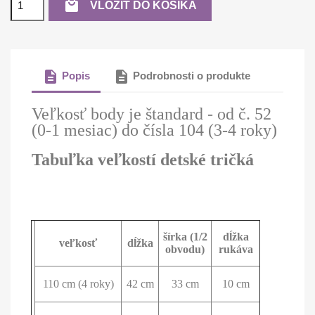

VLOŽIŤ DO KOŠÍKA
description
description
Popis
Podrobnosti o produkte
Veľkosť body je štandard - od č. 52
(0-1 mesiac) do čísla 104 (3-4 roky)
Tabuľka veľkostí detské tričká
šírka (1/2
dĺžka
veľkosť
dĺžka
obvodu)
rukáva
110 cm (4 roky)
42 cm
33 cm
10 cm