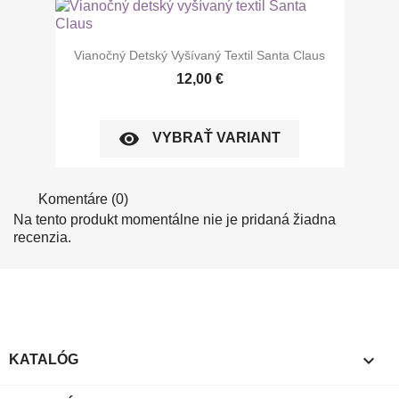
Vianočný Detský Vyšívaný Textil Santa Claus
12,00 €
visibility
VYBRAŤ VARIANT
Komentáre (0)
Na tento produkt momentálne nie je pridaná žiadna
recenzia.

KATALÓG