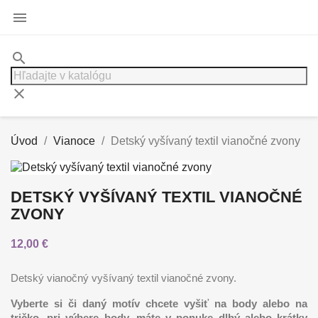

search
clear
Úvod
Vianoce
Detský vyšívaný textil vianočné zvony
DETSKÝ VYŠÍVANÝ TEXTIL VIANOČNÉ
ZVONY
12,00 €
Detský vianočný vyšívaný textil vianočné zvony.
Vyberte si či daný motív chcete vyšiť na body alebo na
tričko, pri výbere body, máte v ponuke dlhý alebo krátky