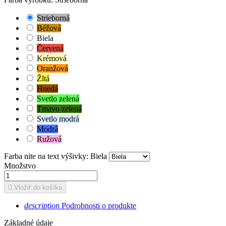
Strieborná
Béžová
Biela
Červená
Krémová
Oranžová
Žltá
Hnedá
Svetlo zelená
Tmavo zelená
Svetlo modrá
Modrá
Ružová
Farba nite na text výšivky: Biela
Množstvo

Vložiť do košíka
description
Podrobnosti o produkte
Základné údaje