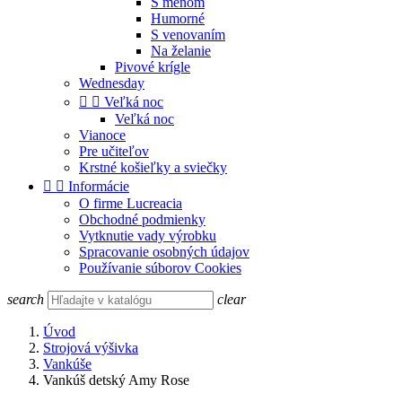
S menom
Humorné
S venovaním
Na želanie
Pivové krígle
Wednesday


Veľká noc
Veľká noc
Vianoce
Pre učiteľov
Krstné košieľky a sviečky


Informácie
O firme Lucreacia
Obchodné podmienky
Vytknutie vady výrobku
Spracovanie osobných údajov
Používanie súborov Cookies
search
clear
Úvod
Strojová výšivka
Vankúše
Vankúš detský Amy Rose