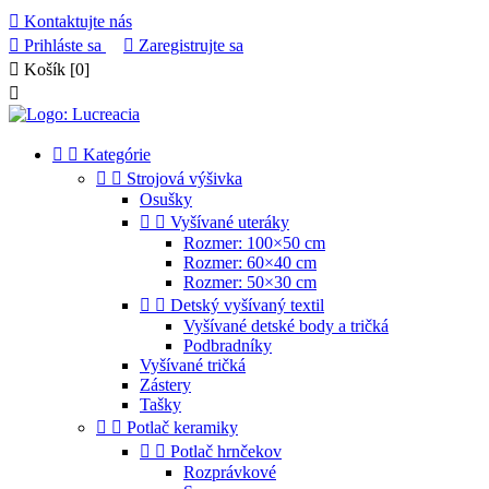

Kontaktujte nás

Prihláste sa

Zaregistrujte sa

Košík
[0]



Kategórie


Strojová výšivka
Osušky


Vyšívané uteráky
Rozmer: 100×50 cm
Rozmer: 60×40 cm
Rozmer: 50×30 cm


Detský vyšívaný textil
Vyšívané detské body a tričká
Podbradníky
Vyšívané tričká
Zástery
Tašky


Potlač keramiky


Potlač hrnčekov
Rozprávkové