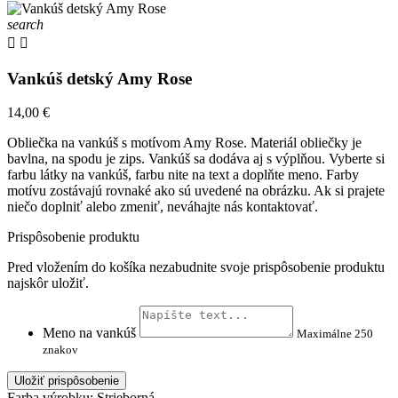
search


Vankúš detský Amy Rose
14,00 €
Obliečka na vankúš s motívom Amy Rose. Materiál obliečky je
bavlna, na spodu je zips. Vankúš sa dodáva aj s výplňou. Vyberte si
farbu látky na vankúš, farbu nite na text a doplňte meno. Farby
motívu zostávajú rovnaké ako sú uvedené na obrázku. Ak si prajete
niečo doplniť alebo zmeniť, neváhajte nás kontaktovať.
Prispôsobenie produktu
Pred vložením do košíka nezabudnite svoje prispôsobenie produktu
najskôr uložiť.
Meno na vankúš
Maximálne 250
znakov
Uložiť prispôsobenie
Farba výrobku: Strieborná