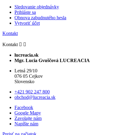
Sledovanie objednávky
Prihláste sa
Obnova zabudnutého hesla
Vytvoriť účet
Kontakt
Kontakt


lucreacia.sk
Mgr. Lucia Gvuščová LUCREACIA
Letná 29/10
076 05 Cejkov
Slovensko
+421 902 247 800
obchod@lucreacia.sk
Facebook
Google Mapy
Zavolajte nám
Napíšte nám
Prejsť na začiatok