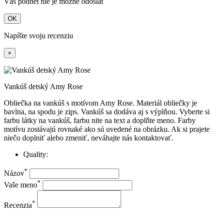
Váš podnet nie je možné odoslať
OK
Napíšte svoju recenziu
×
Vankúš detský Amy Rose
Obliečka na vankúš s motívom Amy Rose. Materiál obliečky je
bavlna, na spodu je zips. Vankúš sa dodáva aj s výplňou. Vyberte si
farbu látky na vankúš, farbu nite na text a doplňte meno. Farby
motívu zostávajú rovnaké ako sú uvedené na obrázku. Ak si prajete
niečo doplniť alebo zmeniť, neváhajte nás kontaktovať.
Quality:
*
Názov
*
Vaše meno
*
Recenzia