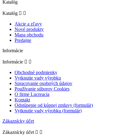
Katalóg
Katalóg


Akcie a zľavy
Nové produkty
Mapa obchodu
Predajne
Informácie
Informácie


Obchodné podmienky
Vytknutie vady výrobku
Spracovanie osobných údajov
Používanie súborov Cookies
O firme Lucreacia
Kontakt
Odstúpenie od kúpnej zmluvy (formulár)
Vytknutie vady výrobku (formulár)
Zákaznícky účet
Zákaznícky účet

