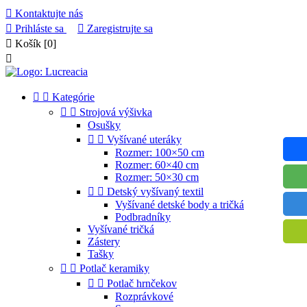

Kontaktujte nás

Prihláste sa

Zaregistrujte sa

Košík
[0]



Kategórie


Strojová výšivka
Osušky


Vyšívané uteráky
Rozmer: 100×50 cm
Rozmer: 60×40 cm
Rozmer: 50×30 cm


Detský vyšívaný textil
Vyšívané detské body a tričká
Podbradníky
Vyšívané tričká
Zástery
Tašky


Potlač keramiky


Potlač hrnčekov
Rozprávkové