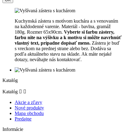
Kuchynská zástera s motívom kuchára a s venovaním
na každodenné varenie. Materiál - bavlna, gramáž
180g. Rozmer 65x90cm.
Vyberte si farbu zástery,
farbu nite na výšivku a k motívu si môžte navrhnúť
vlastný text, prípadne dopísať meno.
Zástera je buď
s vreckom na prednej strane alebo bez. Dodáva sa
podľa aktuálneho stavu na sklade. Ak máte nejaké
dotazy, neváhajte nás kontaktovať.
Katalóg
Katalóg


Akcie a zľavy
Nové produkty
Mapa obchodu
Predajne
Informácie