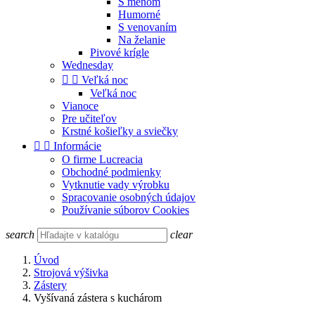
S menom
Humorné
S venovaním
Na želanie
Pivové krígle
Wednesday


Veľká noc
Veľká noc
Vianoce
Pre učiteľov
Krstné košieľky a sviečky


Informácie
O firme Lucreacia
Obchodné podmienky
Vytknutie vady výrobku
Spracovanie osobných údajov
Používanie súborov Cookies
search
clear
Úvod
Strojová výšivka
Zástery
Vyšívaná zástera s kuchárom