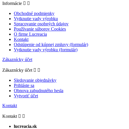
Informácie


Obchodné podmienky
Vytknutie vady výrobku
Spracovanie osobných údajov
Používanie súborov Cookies
O firme Lucreacia
Kontakt
Odstúpenie od kúpnej zmluvy (formulár)
Vytknutie vady výrobku (formulár)
Zákaznícky účet
Zákaznícky účet


Sledovanie objednávky
Prihláste sa
Obnova zabudnutého hesla
Vytvoriť účet
Kontakt
Kontakt


lucreacia.sk