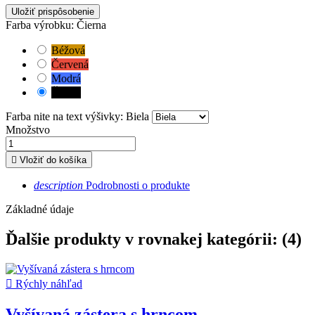
Uložiť prispôsobenie
Farba výrobku: Čierna
Béžová
Červená
Modrá
Čierna
Farba nite na text výšivky: Biela
Množstvo

Vložiť do košíka
description
Podrobnosti o produkte
Základné údaje
Ďalšie produkty v rovnakej kategórii: (4)

Rýchly náhľad
Vyšívaná zástera s hrncom