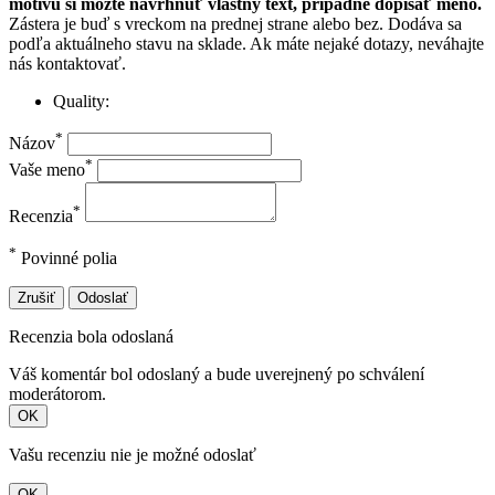
motívu si môžte navrhnúť vlastný text, prípadne dopísať meno.
Zástera je buď s vreckom na prednej strane alebo bez. Dodáva sa
podľa aktuálneho stavu na sklade. Ak máte nejaké dotazy, neváhajte
nás kontaktovať.
Quality:
*
Názov
*
Vaše meno
*
Recenzia
*
Povinné polia
Zrušiť
Odoslať
Recenzia bola odoslaná
Váš komentár bol odoslaný a bude uverejnený po schválení
moderátorom.
OK
Vašu recenziu nie je možné odoslať
OK