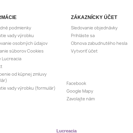
RMÁCIE
ZÁKAZNÍCKY ÚČET
dné podmienky
Sledovanie objednávky
tie vady výrobku
Prihláste sa
vanie osobných údajov
Obnova zabudnutého hesla
anie súborov Cookies
Vytvoriť účet
e Lucreacia
kt
enie od kúpnej zmluvy
lár)
Facebook
tie vady výrobku (formulár)
Google Mapy
Zavolajte nám
Lucreacia