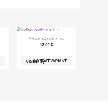

Rýchly náhľad
Vyšívaná Zástera Flirt
12,00 €
visibility
VYBRAŤ VARIANT