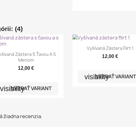
rii: (4)

Rýchly náhľad
Vyšívaná Zástera Flirt 1

Rýchly náhľad
yšívaná Zástera S Ťavou A S
12,00 €
Menom
12,00 €
visibility
VYBRAŤ VARIANT
visibility
VYBRAŤ VARIANT
á žiadna recenzia.