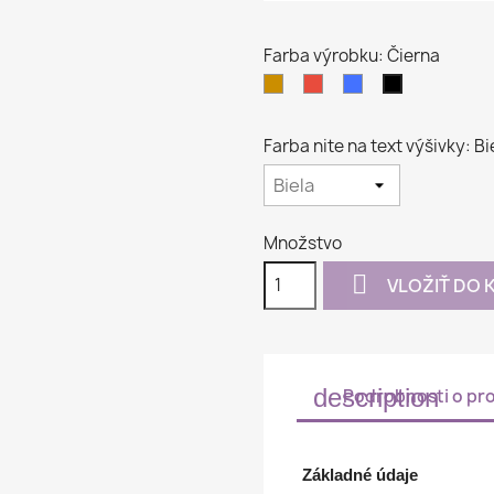
Farba výrobku: Čierna
Béžová
Červená
Modrá
Čierna
Farba nite na text výšivky: Bi
Množstvo

VLOŽIŤ DO 
description
Podrobnosti o pr
Základné údaje