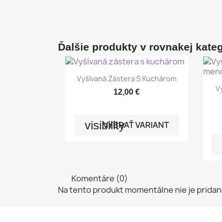
Ďalšie produkty v rovnakej kategó

Rýchly náhľad
Vyšívaná Zástera S Kuchárom
V
12,00 €
visibility
VYBRAŤ VARIANT
Komentáre (0)
Na tento produkt momentálne nie je pridan