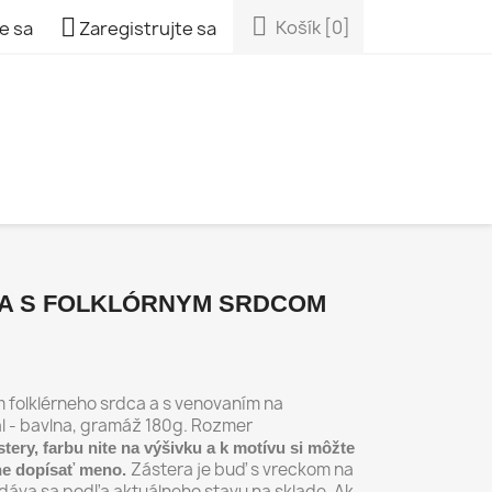


Košík
[0]
e sa
Zaregistrujte sa
RA S FOLKLÓRNYM SRDCOM
 folklérneho srdca a s venovaním na
l - bavlna, gramáž 180g. Rozmer
stery, farbu nite na výšivku a k motívu si môžte
Zástera je buď s vreckom na
dne dopísať meno.
dáva sa podľa aktuálneho stavu na sklade. Ak