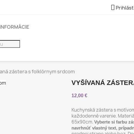

Prihlást
INFORMÁCIE
aná zástera s folklórnym srdcom
VYŠÍVANÁ ZÁSTE
12,00 €
Kuchynská zástera s motívom
každodenné varenie. Materiá
65x90cm.
Vyberte si farbu zá
navrhnúť vlastný text, prípa
prednej strane alebo bez. Do