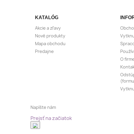
KATALÓG
INFO
Akcie a zľavy
Obcho
Nové produkty
Vytknu
Mapa obchodu
Spraco
Predajne
Použív
O firm
Konta
Odstúp
(formu
Vytknu
Napíšte nám
Prejsť na začiatok