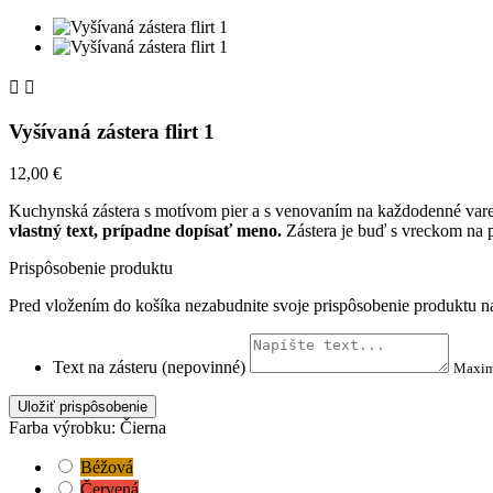


Vyšívaná zástera flirt 1
12,00 €
Kuchynská zástera s motívom pier a s venovaním na každodenné var
vlastný text, prípadne dopísať meno.
Zástera je buď s vreckom na 
Prispôsobenie produktu
Pred vložením do košíka nezabudnite svoje prispôsobenie produktu na
Text na zásteru (nepovinné)
Maxim
Uložiť prispôsobenie
Farba výrobku: Čierna
Béžová
Červená