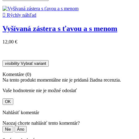

Rýchly náhľad
Vyšívaná zástera s ťavou a s menom
12,00 €
visibility
Vybrať variant
Komentáre (0)
Na tento produkt momentálne nie je pridaná žiadna recenzia.
Vaše hodnotenie nie je možné odoslať
OK
Nahlásiť komentár
Naozaj chcete nahlásiť tento komentár?
Nie
Áno