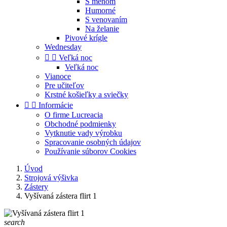
S menom
Humorné
S venovaním
Na želanie
Pivové krígle
Wednesday


Veľká noc
Veľká noc
Vianoce
Pre učiteľov
Krstné košieľky a sviečky


Informácie
O firme Lucreacia
Obchodné podmienky
Vytknutie vady výrobku
Spracovanie osobných údajov
Používanie súborov Cookies
Úvod
Strojová výšivka
Zástery
Vyšívaná zástera flirt 1
search