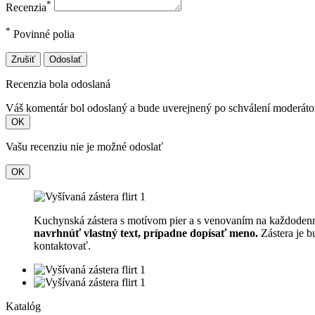
*
Recenzia
*
Povinné polia
Zrušiť
Odoslať
Recenzia bola odoslaná
Váš komentár bol odoslaný a bude uverejnený po schválení moderát
OK
Vašu recenziu nie je možné odoslať
OK
Kuchynská zástera s motívom pier a s venovaním na každoden
navrhnúť vlastný text, prípadne dopísať meno.
Zástera je 
kontaktovať.
Katalóg