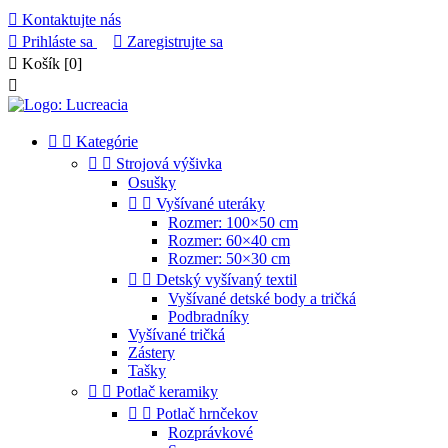

Kontaktujte nás

Prihláste sa

Zaregistrujte sa

Košík
[0]



Kategórie


Strojová výšivka
Osušky


Vyšívané uteráky
Rozmer: 100×50 cm
Rozmer: 60×40 cm
Rozmer: 50×30 cm


Detský vyšívaný textil
Vyšívané detské body a tričká
Podbradníky
Vyšívané tričká
Zástery
Tašky


Potlač keramiky


Potlač hrnčekov
Rozprávkové