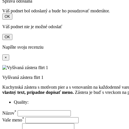
Správa odoslaná
Váš podnet bol odoslaný a bude ho posudzovať moderátor.
OK
Váš podnet nie je možné odoslať
OK
Napíšte svoju recenziu
×
Vyšívaná zástera flirt 1
Kuchynská zástera s motívom pier a s venovaním na každodenné var
vlastný text, prípadne dopísať meno.
Zástera je buď s vreckom na 
Quality:
*
Názov
*
Vaše meno