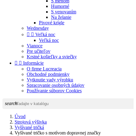
S menom
Humorné
S venovaním
Na želanie
Pivové krígle
Wednesday


Veľká noc
Veľká noc
Vianoce
Pre učiteľov
Krstné košieľky a sviečky


Informácie
O firme Lucreacia
Obchodné podmienky
Vytknutie vady výrobku
Spracovanie osobných údajov
Používanie súborov Cookies
search
Úvod
Strojová výšivka
Vyšívané tričká
Vyšívané tričko s motívom dopravnej značky