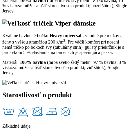
Materiál:
100% bavlna
(farba tmavo sivý melír - 85 % bavlna, 15
% viskóza: môže sa líšiť starostlivosť o produkt; pozri štítok), Single
Jersey.
Kvalitné bavlnené
tričko Heavy universál
- vhodné pre mužov aj
2
ženy s vyššou gramážou 200 g/m
. Pre väčší komfort pri nosení
nemá tričko po bokoch švy (tubulárny strih), guľatý priekrčník je s
prídavkom 5 % elastanu a na ramenách je spevňujúca páska.
Materiál:
100% bavlna
(farba svetlo šedý melír - 97 % bavlna, 3 %
viskóza: môže sa líšiť starostlivosť o produkt; viď štítok), Sibgle
Jersey.
Starostlivosť o produkt
Základné údaje