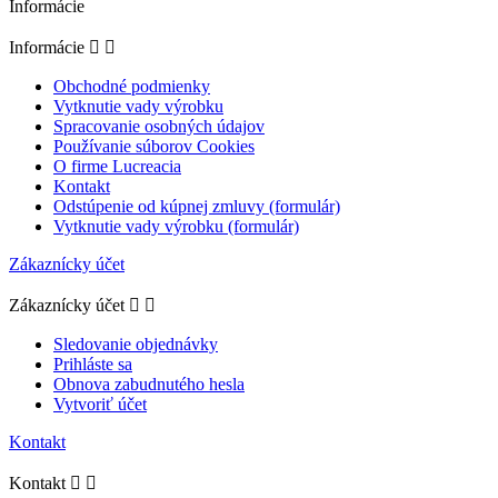
Informácie
Informácie


Obchodné podmienky
Vytknutie vady výrobku
Spracovanie osobných údajov
Používanie súborov Cookies
O firme Lucreacia
Kontakt
Odstúpenie od kúpnej zmluvy (formulár)
Vytknutie vady výrobku (formulár)
Zákaznícky účet
Zákaznícky účet


Sledovanie objednávky
Prihláste sa
Obnova zabudnutého hesla
Vytvoriť účet
Kontakt
Kontakt

