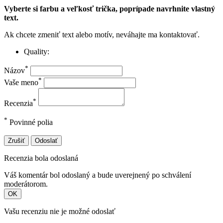
Vyberte si farbu a veľkosť trička, poprípade navrhnite vlastný
text.
Ak chcete zmeniť text alebo motív, neváhajte ma kontaktovať.
Quality:
*
Názov
*
Vaše meno
*
Recenzia
*
Povinné polia
Zrušiť
Odoslať
Recenzia bola odoslaná
Váš komentár bol odoslaný a bude uverejnený po schválení
moderátorom.
OK
Vašu recenziu nie je možné odoslať