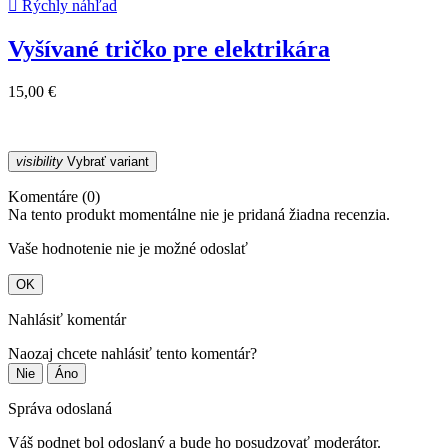

Rýchly náhľad
Vyšívané tričko pre elektrikára
15,00 €
visibility
Vybrať variant
Komentáre (0)
Na tento produkt momentálne nie je pridaná žiadna recenzia.
Vaše hodnotenie nie je možné odoslať
OK
Nahlásiť komentár
Naozaj chcete nahlásiť tento komentár?
Nie
Áno
Správa odoslaná
Váš podnet bol odoslaný a bude ho posudzovať moderátor.