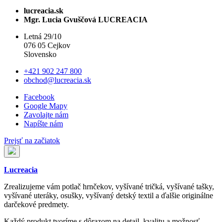
lucreacia.sk
Mgr. Lucia Gvuščová LUCREACIA
Letná 29/10
076 05 Cejkov
Slovensko
+421 902 247 800
obchod@lucreacia.sk
Facebook
Google Mapy
Zavolajte nám
Napíšte nám
Prejsť na začiatok
Lucreacia
Zrealizujeme vám potlač hrnčekov, vyšívané tričká, vyšívané tašky,
vyšívané uteráky, osušky, vyšívaný detský textil a ďalšie originálne
darčekové predmety.
Každý produkt tvoríme s dôrazom na detail, kvalitu a možnosť