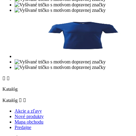


Katalóg
Katalóg


Akcie a zľavy
Nové produkty
Mapa obchodu
Predajne