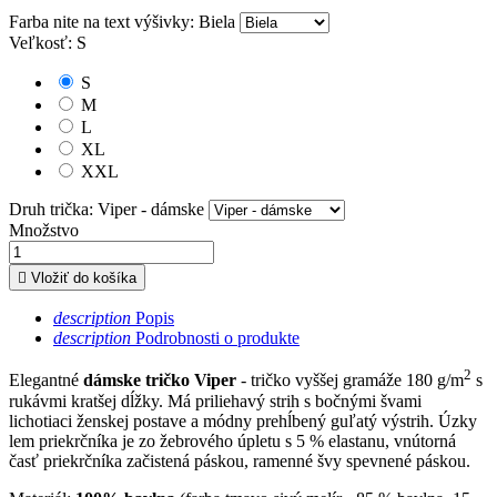
Farba nite na text výšivky: Biela
Veľkosť: S
S
M
L
XL
XXL
Druh trička: Viper - dámske
Množstvo

Vložiť do košíka
description
Popis
description
Podrobnosti o produkte
2
Elegantné
dámske tričko Viper
- tričko vyššej gramáže 180 g/m
s
rukávmi kratšej dĺžky. Má priliehavý strih s bočnými švami
lichotiaci ženskej postave a módny prehĺbený guľatý výstrih. Úzky
lem priekrčníka je zo žebrového úpletu s 5 % elastanu, vnútorná
časť priekrčníka začistená páskou, ramenné švy spevnené páskou.