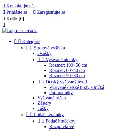

Kontaktujte nás

Prihláste sa

Zaregistrujte sa

Košík
[0]



Kategórie


Strojová výšivka
Osušky


Vyšívané uteráky
Rozmer: 100×50 cm
Rozmer: 60×40 cm
Rozmer: 50×30 cm


Detský vyšívaný textil
Vyšívané detské body a tričká
Podbradníky
Vyšívané tričká
Zástery
Tašky


Potlač keramiky


Potlač hrnčekov
Rozprávkové