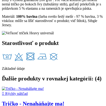
nemá tričko po bokoch švy (tubulárny strih), guľatý priekrčník je s
prídavkom 5 % elastanu a na ramenách je spevňujúca páska.
Materiál:
100% bavlna
(farba svetlo šedý melír - 97 % bavlna, 3 %
viskóza: môže sa líšiť starostlivosť o produkt; viď štítok), Sibgle
Jersey.
Starostlivosť o produkt
Základné údaje
Ďalšie produkty v rovnakej kategórii: (4)

Rýchly náhľad
Tričko - Nenaháňajte ma!