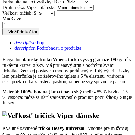
Farba nite na text výšivky: Biela
Druh trička: Viper - dámske
Veľkosť tričiek: S
Množstvo

Vložiť do košíka
description
Popis
description
Podrobnosti o produkte
2
Elegantné
dámske tričko Viper
- tričko vyššej gramáže 180 g/m
s
rukávmi kratšej dĺžky. Má priliehavý strih s bočnými švami
lichotiaci ženskej postave a módny prehĺbený guľatý výstrih. Úzky
lem priekrčníka je zo žebrového úpletu s 5 % elastanu, vnútorná
časť priekrčníka začistená páskou, ramenné švy spevnené páskou.
Materiál:
100% bavlna
(farba tmavo sivý melír - 85 % bavlna, 15
% viskóza: môže sa líšiť starostlivosť o produkt; pozri štítok), Single
Jersey.
Kvalitné bavlnené
tričko Heavy universál
- vhodné pre mužov aj
2
ženy s vyššou gramážou 200 g/m
. Pre väčší komfort pri nosení