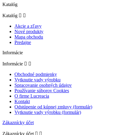
Katalóg
Katalóg


Akcie a zľavy
Nové produkty
Mapa obchodu
Predajne
Informácie
Informácie


Obchodné podmienky
Vytknutie vady výrobku
Spracovanie osobných údajov
Používanie súborov Cookies
O firme Lucreacia
Kontakt
Odstúpenie od kúpnej zmluvy (formulár)
Vytknutie vady výrobku (formulár)
Zákaznícky účet
Zákaznícky účet

