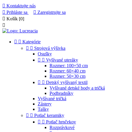

Kontaktujte nás

Prihláste sa

Zaregistrujte sa

Košík
[0]



Kategórie


Strojová výšivka
Osušky


Vyšívané uteráky
Rozmer: 100×50 cm
Rozmer: 60×40 cm
Rozmer: 50×30 cm


Detský vyšívaný textil
Vyšívané detské body a tričká
Podbradníky
Vyšívané tričká
Zástery
Tašky


Potlač keramiky


Potlač hrnčekov
Rozprávkové