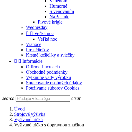
S menom
Humorné
S venovaním
Na želanie
Pivové krígle
Wednesday


Veľká noc
Veľká noc
Vianoce
Pre učiteľov
Krstné košieľky a sviečky


Informácie
O firme Lucreacia
Obchodné podmienky
Vytknutie vady výrobku
Spracovanie osobných údajov
Používanie súborov Cookies
search
clear
Úvod
Strojová výšivka
Vyšívané tričká
Vyšívané tričko s dopravnou značkou