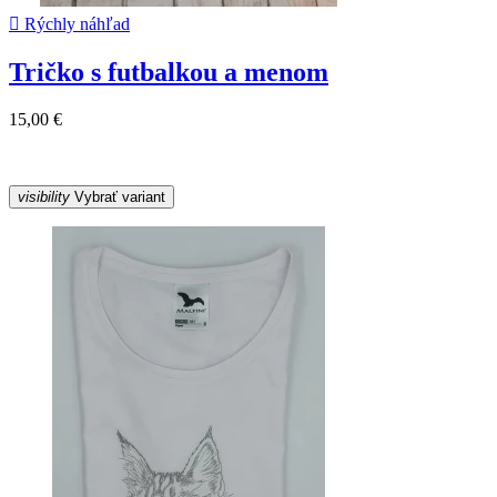

Rýchly náhľad
Tričko s futbalkou a menom
15,00 €
visibility
Vybrať variant