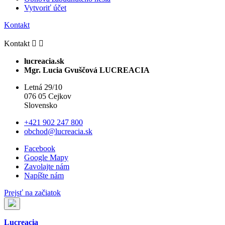
Vytvoriť účet
Kontakt
Kontakt


lucreacia.sk
Mgr. Lucia Gvuščová LUCREACIA
Letná 29/10
076 05 Cejkov
Slovensko
+421 902 247 800
obchod@lucreacia.sk
Facebook
Google Mapy
Zavolajte nám
Napíšte nám
Prejsť na začiatok
Lucreacia