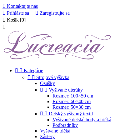

Kontaktujte nás

Prihláste sa

Zaregistrujte sa

Košík
[0]



Kategórie


Strojová výšivka
Osušky


Vyšívané uteráky
Rozmer: 100×50 cm
Rozmer: 60×40 cm
Rozmer: 50×30 cm


Detský vyšívaný textil
Vyšívané detské body a tričká
Podbradníky
Vyšívané tričká
Zástery