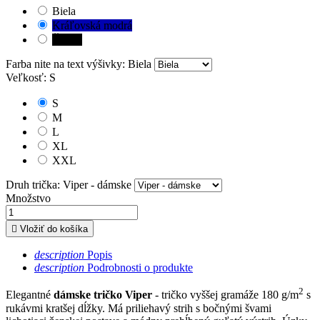
Biela
Kráľovská modrá
Čierna
Farba nite na text výšivky: Biela
Veľkosť: S
S
M
L
XL
XXL
Druh trička: Viper - dámske
Množstvo

Vložiť do košíka
description
Popis
description
Podrobnosti o produkte
2
Elegantné
dámske tričko Viper
- tričko vyššej gramáže 180 g/m
s
rukávmi kratšej dĺžky. Má priliehavý strih s bočnými švami