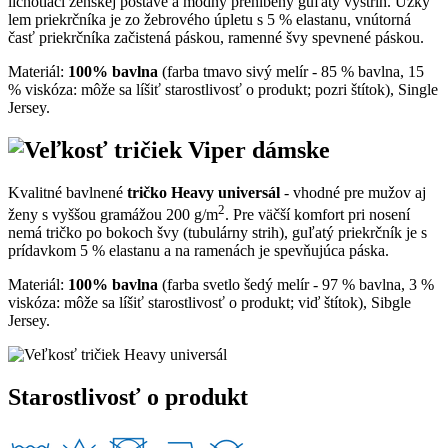
lichotiaci ženskej postave a módny prehĺbený guľatý výstrih. Úzky
lem priekrčníka je zo žebrového úpletu s 5 % elastanu, vnútorná
časť priekrčníka začistená páskou, ramenné švy spevnené páskou.
Materiál:
100% bavlna
(farba tmavo sivý melír - 85 % bavlna, 15
% viskóza: môže sa líšiť starostlivosť o produkt; pozri štítok), Single
Jersey.
Kvalitné bavlnené
tričko Heavy universál
- vhodné pre mužov aj
2
ženy s vyššou gramážou 200 g/m
. Pre väčší komfort pri nosení
nemá tričko po bokoch švy (tubulárny strih), guľatý priekrčník je s
prídavkom 5 % elastanu a na ramenách je spevňujúca páska.
Materiál:
100% bavlna
(farba svetlo šedý melír - 97 % bavlna, 3 %
viskóza: môže sa líšiť starostlivosť o produkt; viď štítok), Sibgle
Jersey.
Starostlivosť o produkt