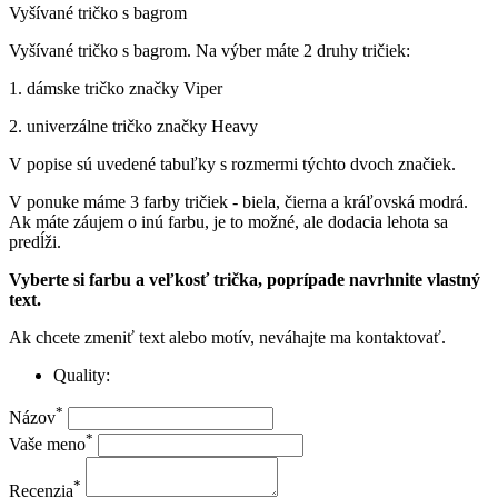
Vyšívané tričko s bagrom
Vyšívané tričko s bagrom. Na výber máte 2 druhy tričiek:
1. dámske tričko značky Viper
2. univerzálne tričko značky Heavy
V popise sú uvedené tabuľky s rozmermi týchto dvoch značiek.
V ponuke máme 3 farby tričiek - biela, čierna a kráľovská modrá.
Ak máte záujem o inú farbu, je to možné, ale dodacia lehota sa
predĺži.
Vyberte si farbu a veľkosť trička, poprípade navrhnite vlastný
text.
Ak chcete zmeniť text alebo motív, neváhajte ma kontaktovať.
Quality:
*
Názov
*
Vaše meno
*
Recenzia