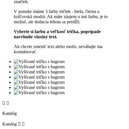
značiek.
V ponuke máme 3 farby tričiek - biela, čierna a
kráľovská modrá. Ak máte záujem o inú farbu, je to
možné, ale dodacia lehota sa predĺži.
Vyberte si farbu a veľkosť trička, poprípade
navrhnite vlastný text.
Ak chcete zmeniť text alebo motív, neváhajte ma
kontaktovať.


Katalóg
Katalóg

