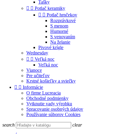
Tašky


Potlač keramiky


Potlač hrnčekov
Rozprávkové
S menom
Humorné
S venovaním
Na želanie
Pivové krígle
Wednesday


Veľká noc
Veľká noc
Vianoce
Pre učiteľov
Krstné košieľky a sviečky


Informácie
O firme Lucreacia
Obchodné podmienky
Vytknutie vady výrobku
Spracovanie osobných údajov
Používanie súborov Cookies
search
clear