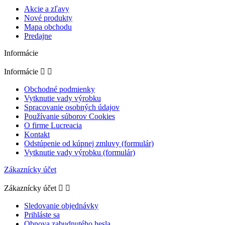
Akcie a zľavy
Nové produkty
Mapa obchodu
Predajne
Informácie
Informácie


Obchodné podmienky
Vytknutie vady výrobku
Spracovanie osobných údajov
Používanie súborov Cookies
O firme Lucreacia
Kontakt
Odstúpenie od kúpnej zmluvy (formulár)
Vytknutie vady výrobku (formulár)
Zákaznícky účet
Zákaznícky účet


Sledovanie objednávky
Prihláste sa
Obnova zabudnutého hesla