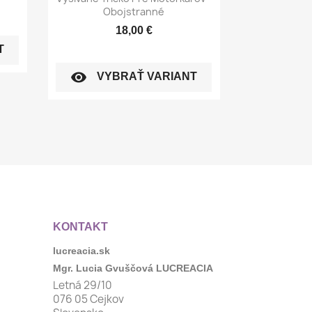
Obojstranné
18,00 €
T
visibility
VYBRAŤ VARIANT
KONTAKT
lucreacia.sk
Mgr. Lucia Gvuščová LUCREACIA
Letná 29/10
076 05 Cejkov