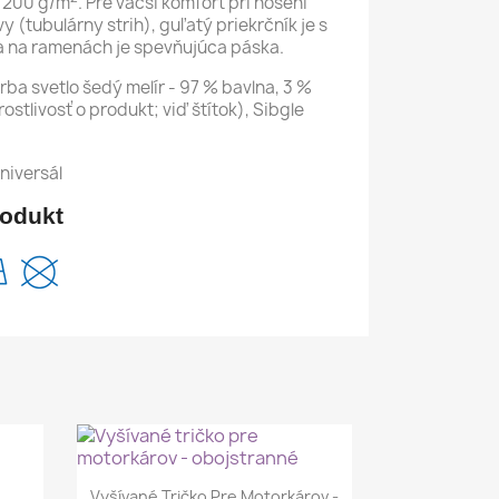
 200 g/m
. Pre väčší komfort pri nosení
 (tubulárny strih), guľatý priekrčník je s
a na ramenách je spevňujúca páska.
rba svetlo šedý melír - 97 % bavlna, 3 %
rostlivosť o produkt; viď štítok), Sibgle
rodukt
Rýchly náhľad

Vyšívané Tričko Pre Motorkárov -