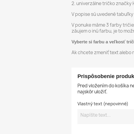
2. univerzálne tričko značky
V popise sú uvedené tabuľky
V ponuke máme 3 farby tričiek
záujem o inú farbu, je to mož
Vyberte si farbu a veľkosť tri
Ak chcete zmeniť text alebo 
Prispôsobenie produk
Pred vložením do košíka 
najskôr uložiť.
Vlastný text (nepovinné)