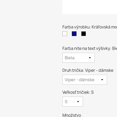
Farba výrobku: Kráľovská m
Biela
Čierna
Kráľovská
modrá
Farba nite na text výšivky: Bi
Druh trička: Viper - dámske
Veľkosť tričiek: S
Množstvo