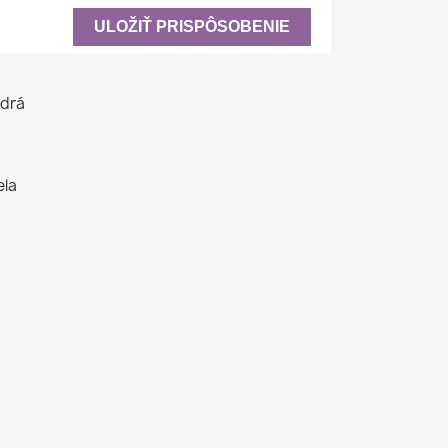
ULOŽIŤ PRISPÔSOBENIE
odrá
ela