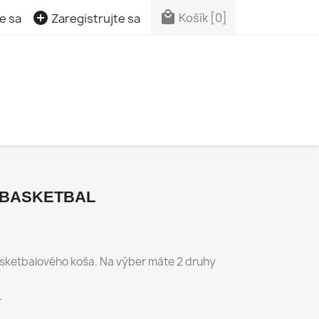


Košík
[0]
e sa
Zaregistrujte sa
 BASKETBAL
asketbalového koša. Na výber máte 2 druhy
r