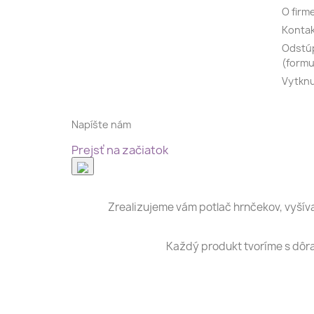
O firm
Konta
Odstúp
(formu
Vytknu
Napíšte nám
Prejsť na začiatok
Zrealizujeme vám potlač hrnčekov, vyšívan
Každý produkt tvoríme s dôra