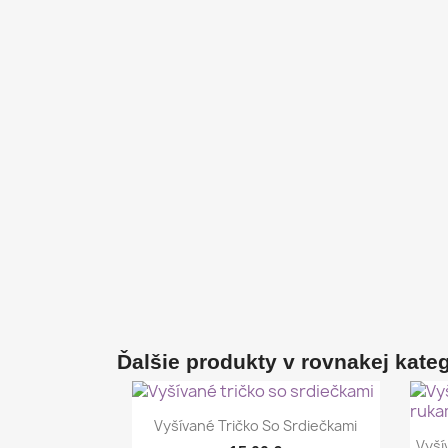
Ďalšie produkty v rovnakej kategó
Rýchly náhľad

Vyšívané Tričko So Srdiečkami
Vyší