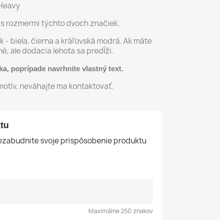
 Heavy
 s rozmermi týchto dvoch značiek.
 - biela, čierna a kráľovská modrá. Ak máte
né, ale dodacia lehota sa predĺži.
čka, poprípade navrhnite vlastný text.
motív, neváhajte ma kontaktovať.
tu
nezabudnite svoje prispôsobenie produktu
Maximálne 250 znakov