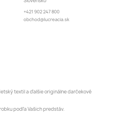
Slovensko
+421 902 247 800
obchod@lucreacia.sk
etský textil a ďalšie originálne darčekové
ýrobku podľa Vašich predstáv.