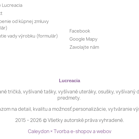
e Lucreacia
kt
enie od kúpnej zmluvy
lár)
Facebook
tie vady výrobku (formulár)
Google Mapy
Zavolajte nám
Lucreacia
é tričká, vyšívané tašky, vyšívané uteráky, osušky, vyšívaný d
predmety.
zom na detail, kvalitu a možnosť personalizácie, vytváranie v
2015 − 2026 © Všetky autorské práva vyhradené.
Caleydon × Tvorba e-shopov a webov