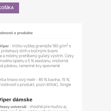
KOŠÍKA
obnosti o produkte
2
- tričko vyššej gramáže 180 g/m
s
Viper
 priliehavý strih s bočnými švami
ve a módny prehĺbený guľatý výstrih. Úzky
brového úpletu s 5 % elastanu, vnútorná
ená páskou, ramenné švy spevnené
rba tmavo sivý melír - 85 % bavlna, 15 %
rostlivosť o produkt; pozri štítok), Single
- vhodné pre mužov aj
 Heavy universál
2