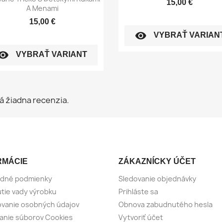
15,00 €
A Menami
15,00 €
visibility
VYBRAŤ VARIAN
sibility
VYBRAŤ VARIANT
á žiadna recenzia.
RMÁCIE
ZÁKAZNÍCKY ÚČET
dné podmienky
Sledovanie objednávky
tie vady výrobku
Prihláste sa
vanie osobných údajov
Obnova zabudnutého hesla
anie súborov Cookies
Vytvoriť účet