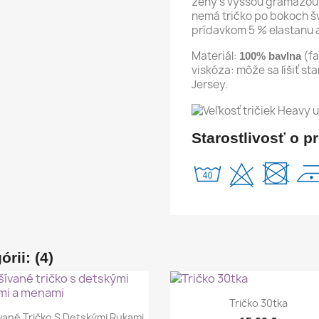
ženy s vyššou gramážou
nemá tričko po bokoch švy
prídavkom 5 % elastanu 
Materiál:
(fa
100% bavlna
viskóza: môže sa líšiť sta
Jersey.
Starostlivosť o p
rii: (4)
Rýchly náhľad

Tričko 30tka
Rýchly náhľad

vané Tričko S Detskými Rukami