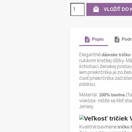

VLOŽIŤ DO 
description
description
Popis
Podr
Elegantné
dámske tričko 
rukávmi kratšej dĺžky. Má
lichotiaci ženskej posta
lem priekrčníka je zo že
časť priekrčníka začist
páskou.
Materiál:
(fa
100% bavlna
viskóza: môže sa líšiť sta
Jersey.
Kvalitné bavlnené
tričko