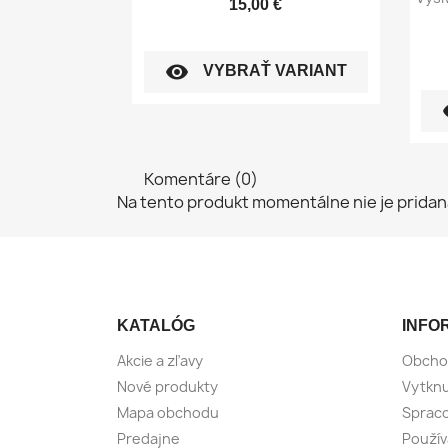
15,00 €
visibility
VYBRAŤ VARIANT
vi
Komentáre (0)
Na tento produkt momentálne nie je pridan
KATALÓG
INFO
Akcie a zľavy
Obcho
Nové produkty
Vytknu
Mapa obchodu
Spraco
Predajne
Použív