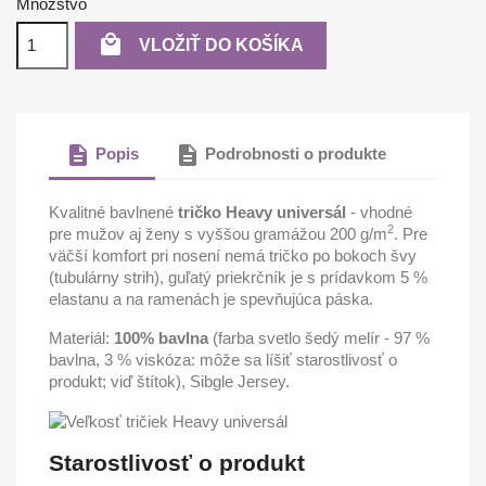
Množstvo

VLOŽIŤ DO KOŠÍKA
description
description
Popis
Podrobnosti o produkte
Kvalitné bavlnené
tričko Heavy universál
- vhodné
2
pre mužov aj ženy s vyššou gramážou 200 g/m
. Pre
väčší komfort pri nosení nemá tričko po bokoch švy
(tubulárny strih), guľatý priekrčník je s prídavkom 5 %
elastanu a na ramenách je spevňujúca páska.
Materiál:
100% bavlna
(farba svetlo šedý melír - 97 %
bavlna, 3 % viskóza: môže sa líšiť starostlivosť o
produkt; viď štítok), Sibgle Jersey.
Starostlivosť o produkt