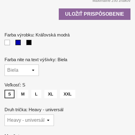
Maximálne 250 znakov
ULOŽIŤ PRISPÔSOBENIE
Farba výrobku: Kráľovská modrá
Biela
Čierna
Kráľovská
modrá
Farba nite na text výšivky: Biela
Veľkosť: S
S
M
L
XL
XXL
Druh trička: Heavy - universál