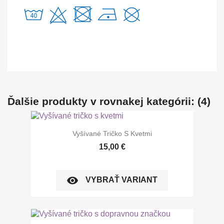
Ďalšie produkty v rovnakej kategórii: (4)
Vyšívané Tričko S Kvetmi
15,00 €
visibility
VYBRAŤ VARIANT