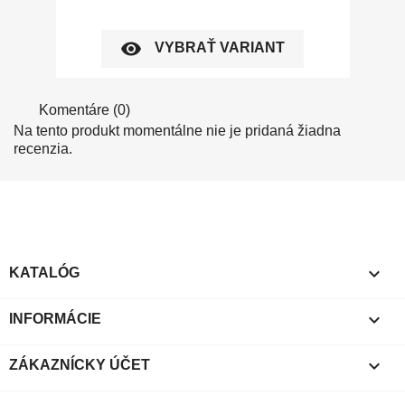
visibility
VYBRAŤ VARIANT
Komentáre (0)
Na tento produkt momentálne nie je pridaná žiadna
recenzia.

KATALÓG

INFORMÁCIE

ZÁKAZNÍCKY ÚČET