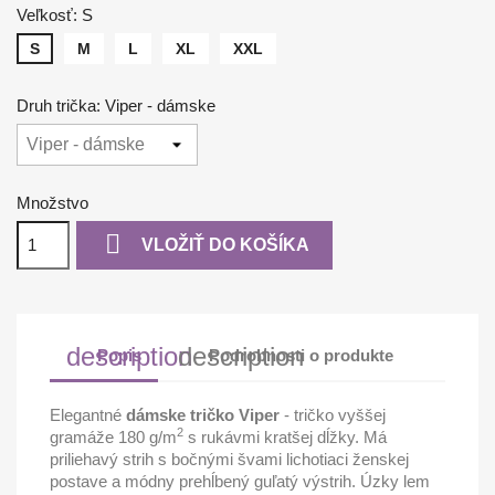
Veľkosť: S
S
M
L
XL
XXL
Druh trička: Viper - dámske
Množstvo

VLOŽIŤ DO KOŠÍKA
description
description
Popis
Podrobnosti o produkte
Elegantné
dámske tričko Viper
- tričko vyššej
2
gramáže 180 g/m
s rukávmi kratšej dĺžky. Má
priliehavý strih s bočnými švami lichotiaci ženskej
postave a módny prehĺbený guľatý výstrih. Úzky lem