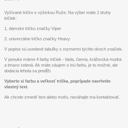
Vyšívané tričko s výšivkou Ruže. Na výber máte 2 druhy
tričiek:
1. dámske tričko značky Viper
2. univerzálne tričko značky Heavy
V popise sú uvedené tabuľky s rozmermi týchto dvoch značiek.
V ponuke máme 4 farby tričiek - biela, čierna, kráľovská modrá
a tmavo zelená. Ak máte záujem o inú farbu, je to možné, ale
dodacia lehota sa predĺži.
Vyberte si farbu a veľkosť trička, poprípade navrhnite
vlastný text.
Ak chcete zmeniť text alebo motív, neváhajte ma kontaktovať.