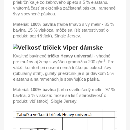
priekrčníka je zo žebrového úpletu s 5 % elastanu,
vnútorná časť priekrčníka začistená páskou, ramenné
švy spevnené páskou.
Materiál:
100% bavlna
(farba tmavo sivý melír - 85 %
bavlna, 15 % viskóza: môže sa líšiť starostlivosť o
produkt; pozri štítok), Single Jersey.
Kvalitné bavlnené
tričko Heavy universál
- vhodné
2
pre mužov aj ženy s vyššou gramážou 200 g/m
. Pre
väčší komfort pri nosení nemá tričko po bokoch švy
(tubulárny strih), guľatý priekrčník je s prídavkom 5 %
elastanu a na ramenách je spevňujúca páska.
Materiál:
100% bavlna
(farba svetlo šedý melír - 97 %
bavlna, 3 % viskóza: môže sa líšiť starostlivosť o
produkt; viď štítok), Sibgle Jersey.