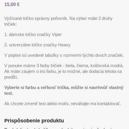
15,00 €
Vyšívané tričko správny poľovník. Na výber máte 2 druhy
tričiek:
1. dámske tričko značky Viper
2. univerzálne tričko značky Heavy
V popise sú uvedené tabuľky s rozmermi týchto dvoch značiek.
V ponuke máme 3 farby tričiek - biela, čierna, kráľovská modrá.
Ak máte záujem o inú farbu, je to možné, ale dodacia lehota sa
predĺži.
Vyberte si farbu a veľkosť trička, môžte si navrhnúť vlastný
text.
Ak chcete zmeniť text alebo motív, neváhajte ma kontaktovať.
Prispôsobenie produktu