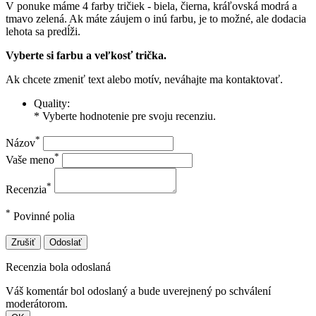
V ponuke máme 4 farby tričiek - biela, čierna, kráľovská modrá a
tmavo zelená. Ak máte záujem o inú farbu, je to možné, ale dodacia
lehota sa predĺži.
Vyberte si farbu a veľkosť trička.
Ak chcete zmeniť text alebo motív, neváhajte ma kontaktovať.
Quality:
* Vyberte hodnotenie pre svoju recenziu.
*
Názov
*
Vaše meno
*
Recenzia
*
Povinné polia
Zrušiť
Odoslať
Recenzia bola odoslaná
Váš komentár bol odoslaný a bude uverejnený po schválení
moderátorom.