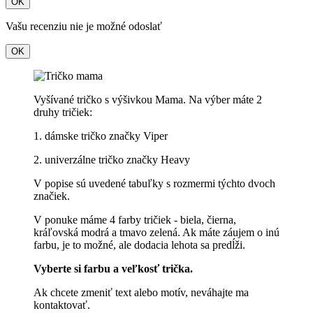
OK
Vašu recenziu nie je možné odoslať
OK
Vyšívané tričko s výšivkou Mama. Na výber máte 2
druhy tričiek:
1. dámske tričko značky Viper
2. univerzálne tričko značky Heavy
V popise sú uvedené tabuľky s rozmermi týchto dvoch
značiek.
V ponuke máme 4 farby tričiek - biela, čierna,
kráľovská modrá a tmavo zelená. Ak máte záujem o inú
farbu, je to možné, ale dodacia lehota sa predĺži.
Vyberte si farbu a veľkosť trička.
Ak chcete zmeniť text alebo motív, neváhajte ma
kontaktovať.