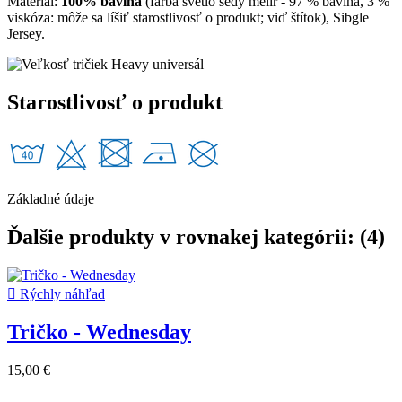
Materiál:
100% bavlna
(farba svetlo šedý melír - 97 % bavlna, 3 %
viskóza: môže sa líšiť starostlivosť o produkt; viď štítok), Sibgle
Jersey.
Starostlivosť o produkt
Základné údaje
Ďalšie produkty v rovnakej kategórii: (4)

Rýchly náhľad
Tričko - Wednesday
15,00 €