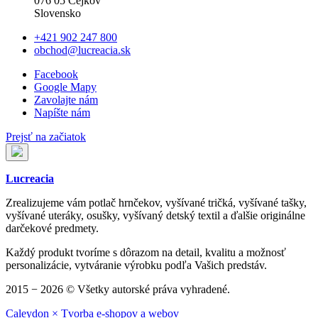
076 05 Cejkov
Slovensko
+421 902 247 800
obchod@lucreacia.sk
Facebook
Google Mapy
Zavolajte nám
Napíšte nám
Prejsť na začiatok
Lucreacia
Zrealizujeme vám potlač hrnčekov, vyšívané tričká, vyšívané tašky,
vyšívané uteráky, osušky, vyšívaný detský textil a ďalšie originálne
darčekové predmety.
Každý produkt tvoríme s dôrazom na detail, kvalitu a možnosť
personalizácie, vytváranie výrobku podľa Vašich predstáv.
2015 − 2026 © Všetky autorské práva vyhradené.
Caleydon × Tvorba e-shopov a webov