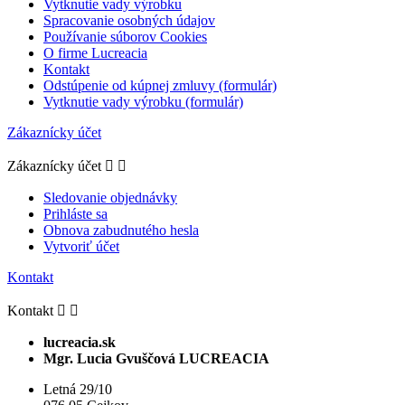
Vytknutie vady výrobku
Spracovanie osobných údajov
Používanie súborov Cookies
O firme Lucreacia
Kontakt
Odstúpenie od kúpnej zmluvy (formulár)
Vytknutie vady výrobku (formulár)
Zákaznícky účet
Zákaznícky účet


Sledovanie objednávky
Prihláste sa
Obnova zabudnutého hesla
Vytvoriť účet
Kontakt
Kontakt


lucreacia.sk
Mgr. Lucia Gvuščová LUCREACIA
Letná 29/10