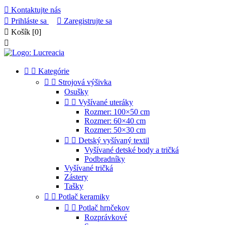

Kontaktujte nás

Prihláste sa

Zaregistrujte sa

Košík
[0]



Kategórie


Strojová výšivka
Osušky


Vyšívané uteráky
Rozmer: 100×50 cm
Rozmer: 60×40 cm
Rozmer: 50×30 cm


Detský vyšívaný textil
Vyšívané detské body a tričká
Podbradníky
Vyšívané tričká
Zástery
Tašky


Potlač keramiky


Potlač hrnčekov
Rozprávkové