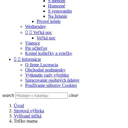
S menom
Humorné
S venovaním
Na želanie
Pivové krígle
Wednesday


Veľká noc
Veľká noc
Vianoce
Pre učiteľov
Krstné košieľky a sviečky


Informácie
O firme Lucreacia
Obchodné podmienky
Vytknutie vady výrobku
Spracovanie osobných údajov
Používanie súborov Cookies
search
clear
Úvod
Strojová výšivka
Vyšívané tričká
Tričko mama