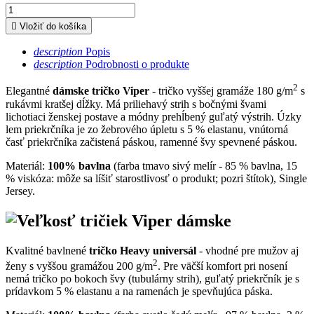

Vložiť do košíka
description
Popis
description
Podrobnosti o produkte
2
Elegantné
dámske tričko Viper
- tričko vyššej gramáže 180 g/m
s
rukávmi kratšej dĺžky. Má priliehavý strih s bočnými švami
lichotiaci ženskej postave a módny prehĺbený guľatý výstrih. Úzky
lem priekrčníka je zo žebrového úpletu s 5 % elastanu, vnútorná
časť priekrčníka začistená páskou, ramenné švy spevnené páskou.
Materiál:
100% bavlna
(farba tmavo sivý melír - 85 % bavlna, 15
% viskóza: môže sa líšiť starostlivosť o produkt; pozri štítok), Single
Jersey.
Kvalitné bavlnené
tričko Heavy universál
- vhodné pre mužov aj
2
ženy s vyššou gramážou 200 g/m
. Pre väčší komfort pri nosení
nemá tričko po bokoch švy (tubulárny strih), guľatý priekrčník je s
prídavkom 5 % elastanu a na ramenách je spevňujúca páska.