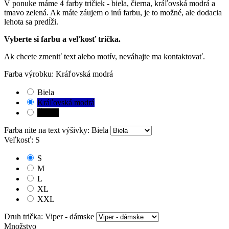
V ponuke máme 4 farby tričiek - biela, čierna, kráľovská modrá a
tmavo zelená. Ak máte záujem o inú farbu, je to možné, ale dodacia
lehota sa predĺži.
Vyberte si farbu a veľkosť trička.
Ak chcete zmeniť text alebo motív, neváhajte ma kontaktovať.
Farba výrobku: Kráľovská modrá
Biela
Kráľovská modrá
Čierna
Farba nite na text výšivky: Biela
Veľkosť: S
S
M
L
XL
XXL
Druh trička: Viper - dámske
Množstvo