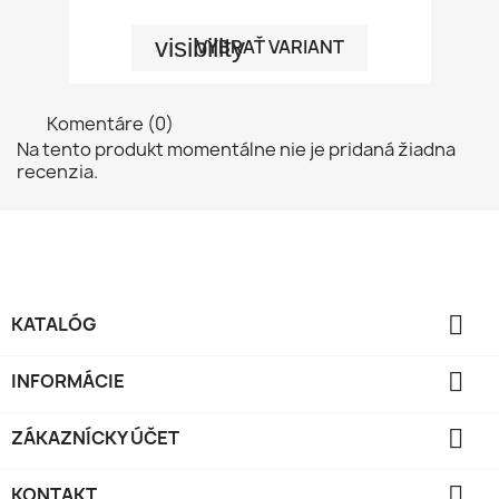
visibility
VYBRAŤ VARIANT
Komentáre (0)
Na tento produkt momentálne nie je pridaná žiadna
recenzia.

KATALÓG

INFORMÁCIE

ZÁKAZNÍCKY ÚČET

KONTAKT