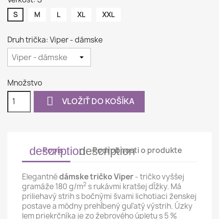
S
M
L
XL
XXL
Druh trička: Viper - dámske
Množstvo

VLOŽIŤ DO KOŠÍKA
description
description
Popis
Podrobnosti o produkte
Elegantné
dámske tričko Viper
- tričko vyššej
2
gramáže 180 g/m
s rukávmi kratšej dĺžky. Má
priliehavý strih s bočnými švami lichotiaci ženskej
postave a módny prehĺbený guľatý výstrih. Úzky
lem priekrčníka je zo žebrového úpletu s 5 %