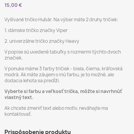
15,00 €
Vyšívané tričko Hubár. Na výber máte 2 druhy tričiek:
1. dámske tričko značky Viper
2. univerzálne tričko značky Heavy
V popise sú uvedené tabuľky s rozmermi týchto dvoch
značiek.
V ponuke máme 3 farby tričiek - biela, čierna, kráľovská
modrá. Ak máte záujem o inú farbu, je to možné, ale
dodacia lehota sa predĺži.
Vyberte si farbu a veľkosť trička, môžte si navrhnúť
vlastný text.
Ak chcete zmeniť text alebo motív, neváhajte ma
kontaktovať.
Prispôsobenie produktu