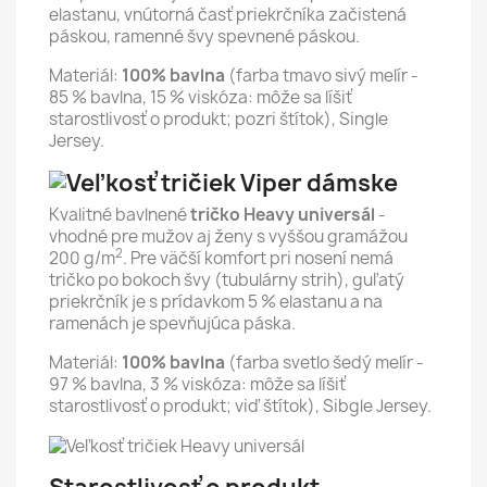
elastanu, vnútorná časť priekrčníka začistená
páskou, ramenné švy spevnené páskou.
Materiál:
100% bavlna
(farba tmavo sivý melír -
85 % bavlna, 15 % viskóza: môže sa líšiť
starostlivosť o produkt; pozri štítok), Single
Jersey.
Kvalitné bavlnené
tričko Heavy universál
-
vhodné pre mužov aj ženy s vyššou gramážou
2
200 g/m
. Pre väčší komfort pri nosení nemá
tričko po bokoch švy (tubulárny strih), guľatý
priekrčník je s prídavkom 5 % elastanu a na
ramenách je spevňujúca páska.
Materiál:
100% bavlna
(farba svetlo šedý melír -
97 % bavlna, 3 % viskóza: môže sa líšiť
starostlivosť o produkt; viď štítok), Sibgle Jersey.