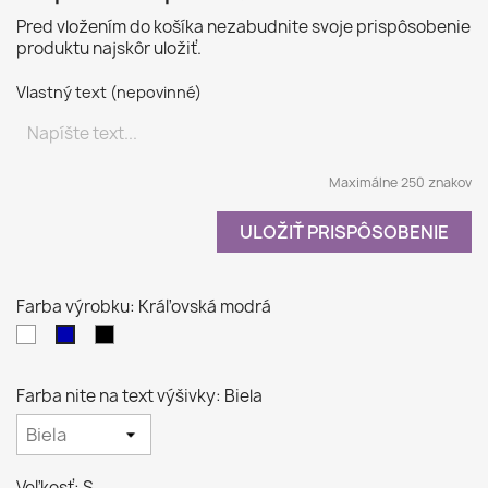
Pred vložením do košíka nezabudnite svoje prispôsobenie
produktu najskôr uložiť.
Vlastný text (nepovinné)
Maximálne 250 znakov
ULOŽIŤ PRISPÔSOBENIE
Farba výrobku: Kráľovská modrá
Biela
Čierna
Kráľovská
modrá
Farba nite na text výšivky: Biela
Veľkosť: S