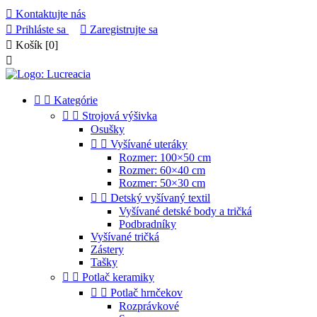

Kontaktujte nás

Prihláste sa

Zaregistrujte sa

Košík
[0]



Kategórie


Strojová výšivka
Osušky


Vyšívané uteráky
Rozmer: 100×50 cm
Rozmer: 60×40 cm
Rozmer: 50×30 cm


Detský vyšívaný textil
Vyšívané detské body a tričká
Podbradníky
Vyšívané tričká
Zástery
Tašky


Potlač keramiky


Potlač hrnčekov
Rozprávkové