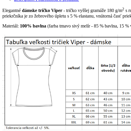
2
Elegantné
dámske tričko Viper
- tričko vyššej gramáže 180 g/m
s r
priekrčníka je zo žebrového úpletu s 5 % elastanu, vnútorná časť pr
Materiál:
100% bavlna
(farba tmavo sivý melír - 85 % bavlna, 15 % vis