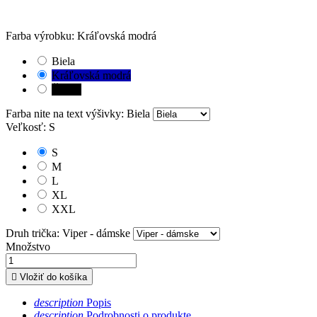
Farba výrobku: Kráľovská modrá
Biela
Kráľovská modrá
Čierna
Farba nite na text výšivky: Biela
Veľkosť: S
S
M
L
XL
XXL
Druh trička: Viper - dámske
Množstvo

Vložiť do košíka
description
Popis
description
Podrobnosti o produkte