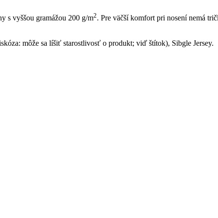
2
ny s vyššou gramážou 200 g/m
. Pre väčší komfort pri nosení nemá tri
kóza: môže sa líšiť starostlivosť o produkt; viď štítok), Sibgle Jersey.