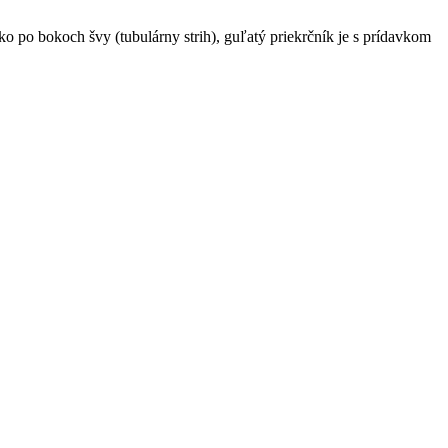
čko po bokoch švy (tubulárny strih), guľatý priekrčník je s prídavkom