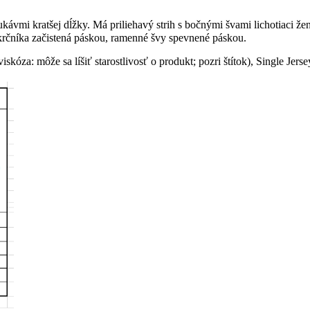
ukávmi kratšej dĺžky. Má priliehavý strih s bočnými švami lichotiaci 
iekrčníka začistená páskou, ramenné švy spevnené páskou.
kóza: môže sa líšiť starostlivosť o produkt; pozri štítok), Single Jerse