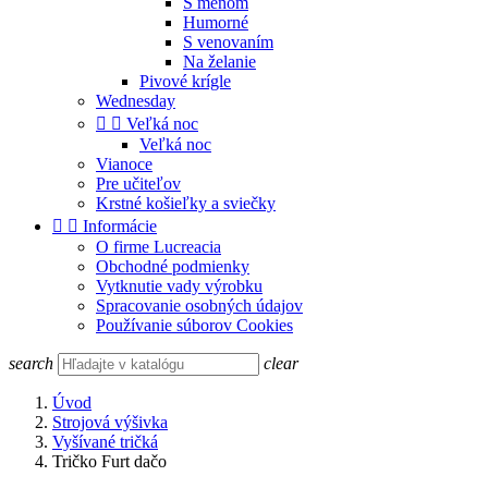
S menom
Humorné
S venovaním
Na želanie
Pivové krígle
Wednesday


Veľká noc
Veľká noc
Vianoce
Pre učiteľov
Krstné košieľky a sviečky


Informácie
O firme Lucreacia
Obchodné podmienky
Vytknutie vady výrobku
Spracovanie osobných údajov
Používanie súborov Cookies
search
clear
Úvod
Strojová výšivka
Vyšívané tričká
Tričko Furt dačo