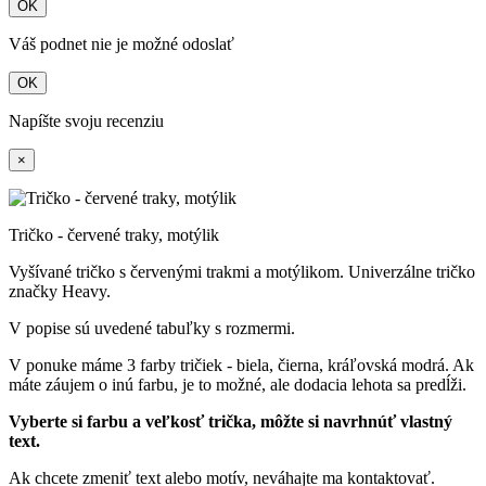
OK
Váš podnet nie je možné odoslať
OK
Napíšte svoju recenziu
×
Tričko - červené traky, motýlik
Vyšívané tričko s červenými trakmi a motýlikom. Univerzálne tričko
značky Heavy.
V popise sú uvedené tabuľky s rozmermi.
V ponuke máme 3 farby tričiek - biela, čierna, kráľovská modrá. Ak
máte záujem o inú farbu, je to možné, ale dodacia lehota sa predĺži.
Vyberte si farbu a veľkosť trička, môžte si navrhnúť vlastný
text.
Ak chcete zmeniť text alebo motív, neváhajte ma kontaktovať.