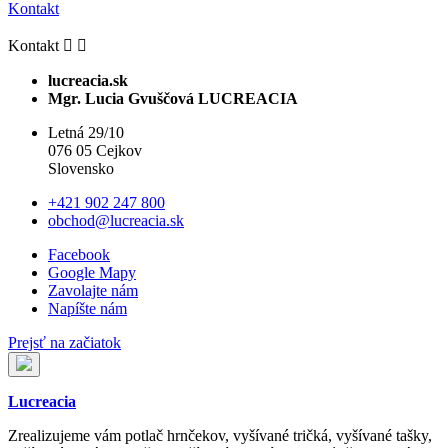
Kontakt
Kontakt


lucreacia.sk
Mgr. Lucia Gvuščová LUCREACIA
Letná 29/10
076 05 Cejkov
Slovensko
+421 902 247 800
obchod@lucreacia.sk
Facebook
Google Mapy
Zavolajte nám
Napíšte nám
Prejsť na začiatok
Lucreacia
Zrealizujeme vám potlač hrnčekov, vyšívané tričká, vyšívané tašky,