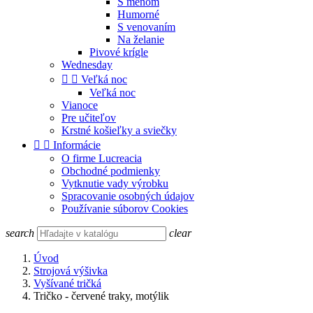
S menom
Humorné
S venovaním
Na želanie
Pivové krígle
Wednesday


Veľká noc
Veľká noc
Vianoce
Pre učiteľov
Krstné košieľky a sviečky


Informácie
O firme Lucreacia
Obchodné podmienky
Vytknutie vady výrobku
Spracovanie osobných údajov
Používanie súborov Cookies
search
clear
Úvod
Strojová výšivka
Vyšívané tričká
Tričko - červené traky, motýlik