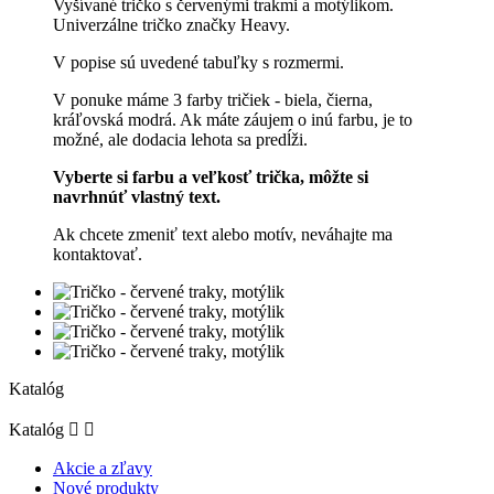
Vyšívané tričko s červenými trakmi a motýlikom.
Univerzálne tričko značky Heavy.
V popise sú uvedené tabuľky s rozmermi.
V ponuke máme 3 farby tričiek - biela, čierna,
kráľovská modrá. Ak máte záujem o inú farbu, je to
možné, ale dodacia lehota sa predĺži.
Vyberte si farbu a veľkosť trička, môžte si
navrhnúť vlastný text.
Ak chcete zmeniť text alebo motív, neváhajte ma
kontaktovať.
Katalóg
Katalóg


Akcie a zľavy
Nové produkty