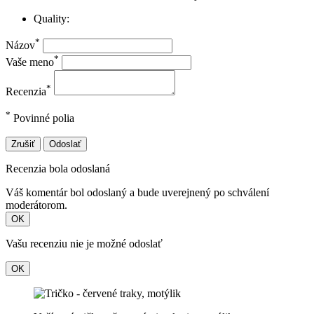
Quality:
*
Názov
*
Vaše meno
*
Recenzia
*
Povinné polia
Zrušiť
Odoslať
Recenzia bola odoslaná
Váš komentár bol odoslaný a bude uverejnený po schválení
moderátorom.
OK
Vašu recenziu nie je možné odoslať
OK