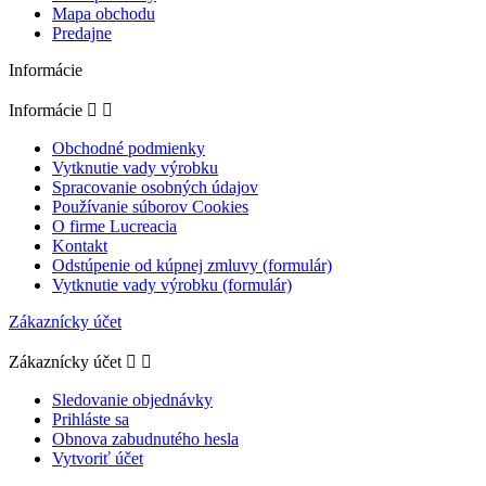
Mapa obchodu
Predajne
Informácie
Informácie


Obchodné podmienky
Vytknutie vady výrobku
Spracovanie osobných údajov
Používanie súborov Cookies
O firme Lucreacia
Kontakt
Odstúpenie od kúpnej zmluvy (formulár)
Vytknutie vady výrobku (formulár)
Zákaznícky účet
Zákaznícky účet


Sledovanie objednávky
Prihláste sa
Obnova zabudnutého hesla
Vytvoriť účet