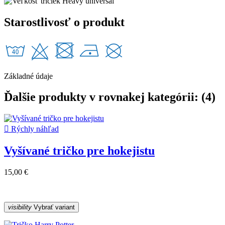
Starostlivosť o produkt
Základné údaje
Ďalšie produkty v rovnakej kategórii: (4)

Rýchly náhľad
Vyšívané tričko pre hokejistu
15,00 €
visibility
Vybrať variant