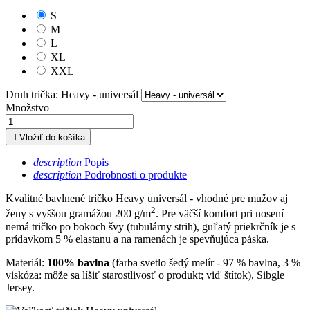
S
M
L
XL
XXL
Druh trička: Heavy - universál
Množstvo

Vložiť do košíka
description
Popis
description
Podrobnosti o produkte
Kvalitné bavlnené tričko Heavy universál - vhodné pre mužov aj
2
ženy s vyššou gramážou 200 g/m
. Pre väčší komfort pri nosení
nemá tričko po bokoch švy (tubulárny strih), guľatý priekrčník je s
prídavkom 5 % elastanu a na ramenách je spevňujúca páska.
Materiál:
100% bavlna
(farba svetlo šedý melír - 97 % bavlna, 3 %
viskóza: môže sa líšiť starostlivosť o produkt; viď štítok), Sibgle
Jersey.