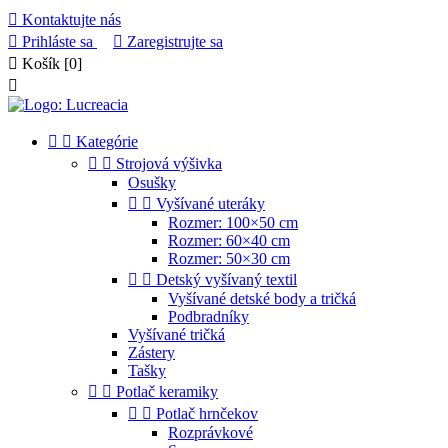

Kontaktujte nás

Prihláste sa

Zaregistrujte sa

Košík
[0]



Kategórie


Strojová výšivka
Osušky


Vyšívané uteráky
Rozmer: 100×50 cm
Rozmer: 60×40 cm
Rozmer: 50×30 cm


Detský vyšívaný textil
Vyšívané detské body a tričká
Podbradníky
Vyšívané tričká
Zástery
Tašky


Potlač keramiky


Potlač hrnčekov
Rozprávkové