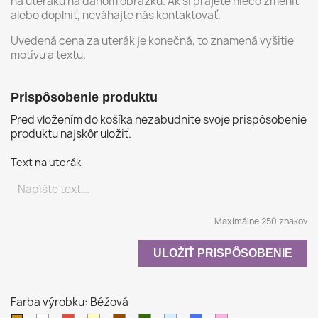
na uteráku na danom obrázku. Ak si prajete niečo zmeniť
alebo doplniť, neváhajte nás kontaktovať.
Uvedená cena za uterák je konečná, to znamená vyšitie
motívu a textu.
Prispôsobenie produktu
Pred vložením do košíka nezabudnite svoje prispôsobenie
produktu najskôr uložiť.
Text na uterák
Maximálne 250 znakov
ULOŽIŤ PRISPÔSOBENIE
Farba výrobku: Béžová