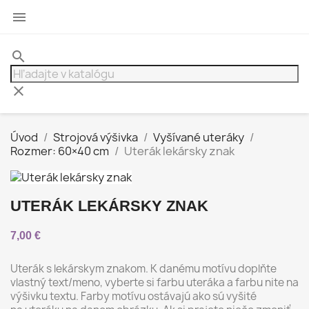

search
clear
Úvod
Strojová výšivka
Vyšívané uteráky
Rozmer: 60×40 cm
Uterák lekársky znak
UTERÁK LEKÁRSKY ZNAK
7,00 €
Uterák s lekárskym znakom. K danému motívu doplňte
vlastný text/meno, vyberte si farbu uteráka a farbu nite na
výšivku textu. Farby motívu ostávajú ako sú vyšité