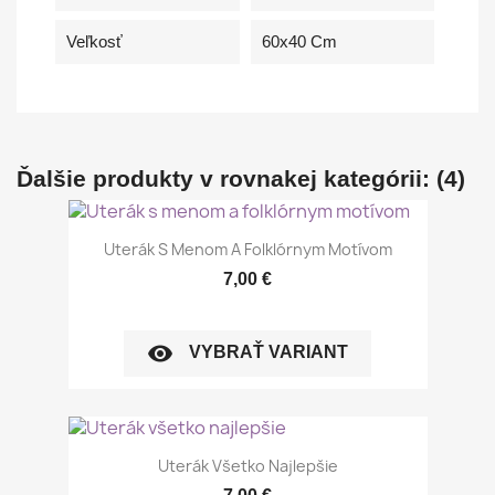
Veľkosť
60x40 Cm
Ďalšie produkty v rovnakej kategórii: (4)
Uterák S Menom A Folklórnym Motívom
7,00 €
visibility
VYBRAŤ VARIANT
Uterák Všetko Najlepšie