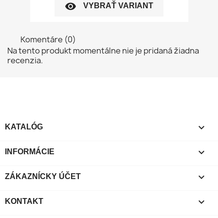
visibility
VYBRAŤ VARIANT
Komentáre (0)
Na tento produkt momentálne nie je pridaná žiadna
recenzia.

KATALÓG

INFORMÁCIE

ZÁKAZNÍCKY ÚČET

KONTAKT