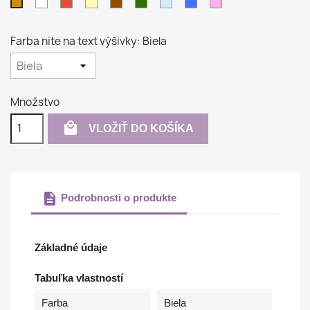
Biela
Červená
Krémová
Hnedá
Tmavo
Svetlo
Modrá
Ružová
Béžová
zelená
modrá
Farba nite na text výšivky: Biela
Množstvo

VLOŽIŤ DO KOŠÍKA
description
Podrobnosti o produkte
Základné údaje
Tabuľka vlastností
Farba
Biela