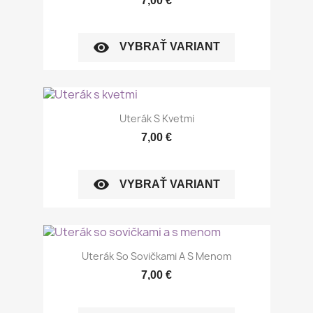
7,00 €
visibility
VYBRAŤ VARIANT
Uterák S Kvetmi
7,00 €
visibility
VYBRAŤ VARIANT
Uterák So Sovičkami A S Menom
7,00 €