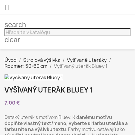

search
clear
Úvod
Strojová výšivka
Vyšívané uteráky
Rozmer: 50×30 cm
Vyšívaný uterák Bluey 1
VYŠÍVANÝ UTERÁK BLUEY 1
7,00 €
Detský uterák s motívom Bluey.
K danému motívu
doplňte vlastný text/meno, vyberte si farbu uteráka a
farbu nite na výšivku textu
. Farby motívu ostávajú ako