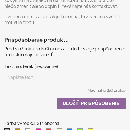
sú vyšité na uteráku na danom obrázku. Ak si prajete
niečo zmeniť alebo doplniť, neváhajte nás kontaktovať.
Uvedená cena za uterák je konečná, to znamená vyšitie
motívu a textu.
Prispôsobenie produktu
Pred vložením do košíka nezabudnite svoje prispôsobenie
produktu najskôr uložiť.
Text na uterák (nepovinné)
Maximálne 250 znakov
ULOŽIŤ PRISPÔSOBENIE
Farba výrobku: Strieborná