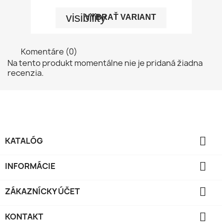
visibility
VYBRAŤ VARIANT
Komentáre (0)
Na tento produkt momentálne nie je pridaná žiadna
recenzia.

KATALÓG

INFORMÁCIE

ZÁKAZNÍCKY ÚČET

KONTAKT