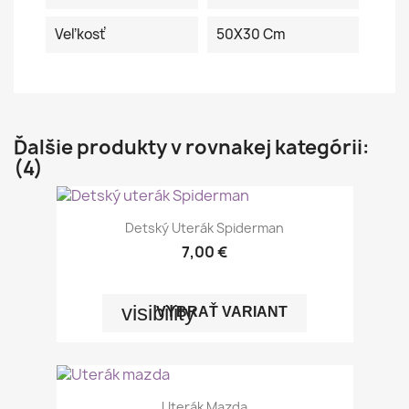
Veľkosť
50X30 Cm
Ďalšie produkty v rovnakej kategórii:
(4)
Detský Uterák Spiderman
7,00 €
visibility
VYBRAŤ VARIANT
Uterák Mazda