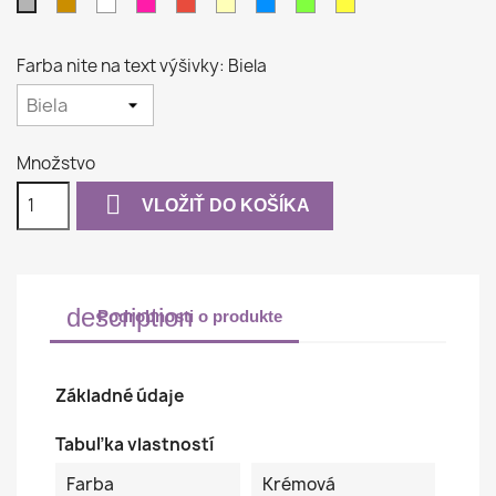
Béžová
Biela
Purpurová
Červená
Krémová
Azúrovo
Pistáciová
Žltá
Strieborná
modrá
Farba nite na text výšivky: Biela
Množstvo

VLOŽIŤ DO KOŠÍKA
description
Podrobnosti o produkte
Základné údaje
Tabuľka vlastností
Farba
Krémová