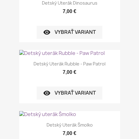
Detský Uterák Dinosaurus
7,00 €
VYBRAŤ VARIANT
visibility
Detský Uterák Rubble - Paw Patrol
7,00 €
VYBRAŤ VARIANT
visibility
Detský Uterák Šmolko
7,00 €