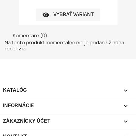
VYBRAŤ VARIANT
visibility
Komentáre (0)
Na tento produkt momentálne nie je pridaná žiadna
recenzia.

KATALÓG

INFORMÁCIE

ZÁKAZNÍCKY ÚČET