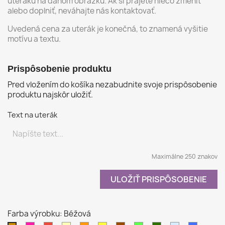
uteráku na danom obrázku. Ak si prajete niečo zmeniť
alebo doplniť, neváhajte nás kontaktovať.
Uvedená cena za uterák je konečná, to znamená vyšitie
motívu a textu.
Prispôsobenie produktu
Pred vložením do košíka nezabudnite svoje prispôsobenie
produktu najskôr uložiť.
Text na uterák
Maximálne 250 znakov
ULOŽIŤ PRISPÔSOBENIE
Farba výrobku: Béžová