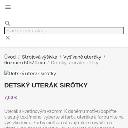

search
clear
Úvod
Strojová výšivka
Vyšívané uteráky
Rozmer: 50×30 cm
Detský uterák sirôtky
DETSKÝ UTERÁK SIRÔTKY
7,00 €
Uterák s kvetinovým vzorom. K danému motívu doplňte
vlastný text/meno, vyberte si farbu uteráka a farbu nite na
výšivku textu. Farby motívu ostávajú ako sú vyšité na