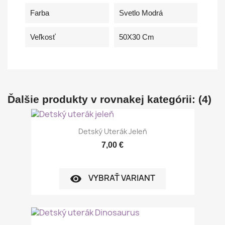
Farba
Svetlo Modrá
Veľkosť
50X30 Cm
Ďalšie produkty v rovnakej kategórii: (4)
Detský Uterák Jeleň
7,00 €
VYBRAŤ VARIANT
visibility