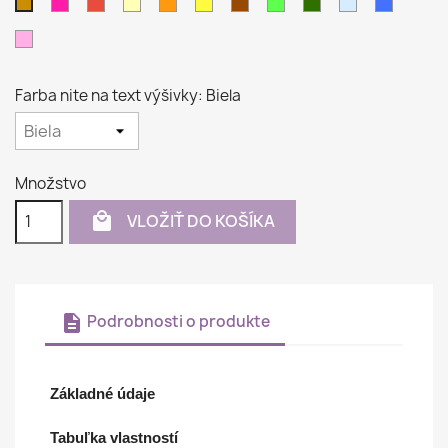
Purpurová
Červená
Krémová
Oranžová
Žltá
Hnedá
Svetlo
Tmavo
Svetlo
Modrá
Béžová
zelená
zelená
modrá
Ružová
Farba nite na text výšivky: Biela
Množstvo

VLOŽIŤ DO KOŠÍKA
description
Podrobnosti o produkte
Základné údaje
Tabuľka vlastností