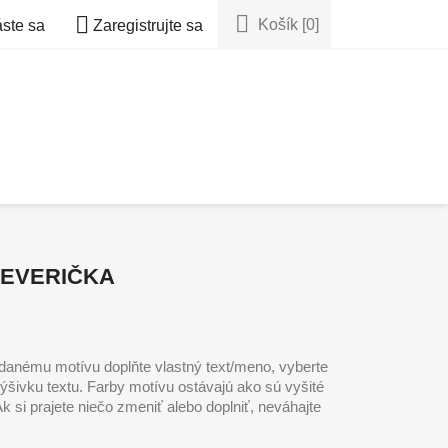


Košík
[0]
áste sa
Zaregistrujte sa
VEVERIČKA
danému motívu doplňte vlastný text/meno, vyberte
 výšivku textu. Farby motívu ostávajú ako sú vyšité
 si prajete niečo zmeniť alebo doplniť, neváhajte