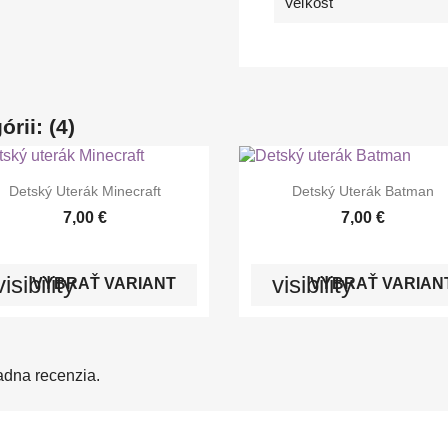
Veľkosť
rii: (4)


Rýchly náhľad
Rýchly náhľad
Detský Uterák Minecraft
Detský Uterák Batman
+7
7,00 €
7,00 €
visibility
visibility
VYBRAŤ VARIANT
VYBRAŤ VARIAN
adna recenzia.