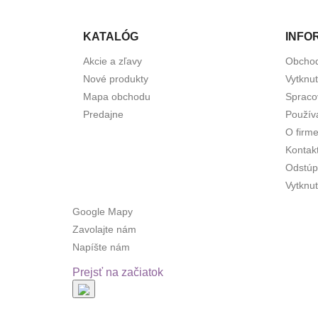
KATALÓG
INFO
Akcie a zľavy
Obcho
Nové produkty
Vytknu
Mapa obchodu
Spraco
Predajne
Použív
O firm
Kontak
Odstúp
Vytknut
Google Mapy
Zavolajte nám
Napíšte nám
Prejsť na začiatok