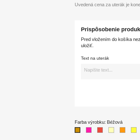
Uvedená cena za uterák je kone
Prispôsobenie produk
Pred vložením do košíka nez
uložiť.
Text na uterák
Farba výrobku: Béžová
Purpurová
Červená
Krémová
Oranžo
Žl
Béžová