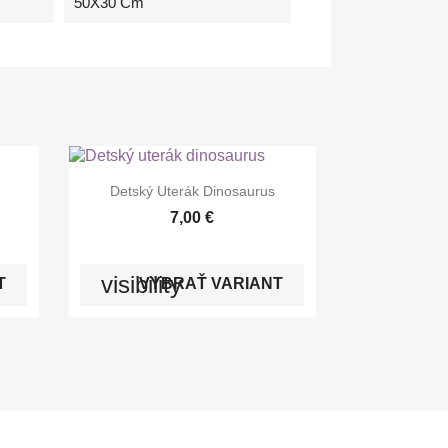
50X30 Cm

Rýchly náhľad
Detský Uterák Dinosaurus
+7
+5
7,00 €
visibility
T
VYBRAŤ VARIANT