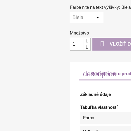
Farba nite na text výšivky: Biela
Množstvo

VLOŽIŤ 
description
Podrobnosti o prod
Základné údaje
Tabuľka vlastností
Farba