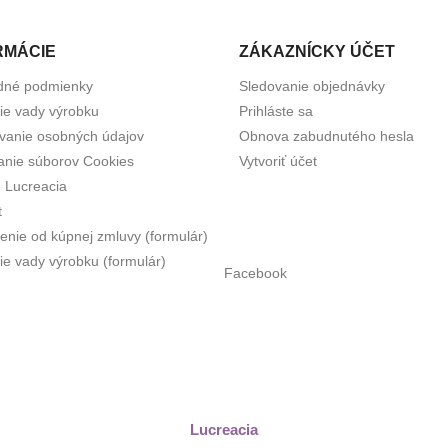
RMÁCIE
ZÁKAZNÍCKY ÚČET
dné podmienky
Sledovanie objednávky
tie vady výrobku
Prihláste sa
vanie osobných údajov
Obnova zabudnutého hesla
anie súborov Cookies
Vytvoriť účet
e Lucreacia
t
enie od kúpnej zmluvy (formulár)
ie vady výrobku (formulár)
Facebook
Lucreacia