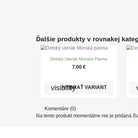
Ďalšie produkty v rovnakej kategó

Rýchly náhľad
Detský Uterák Morská Panna
+7
7,00 €
visibility
VYBRAŤ VARIANT
Komentáre (0)
Na tento produkt momentálne nie je pridaná ži