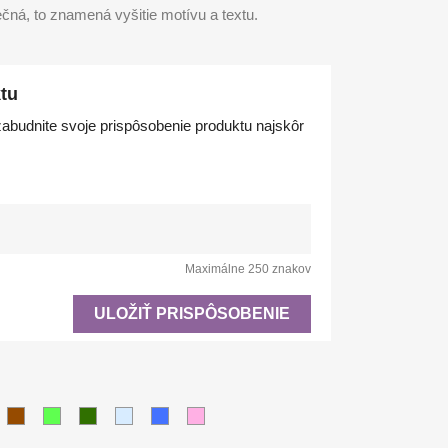
čná, to znamená vyšitie motívu a textu.
tu
abudnite svoje prispôsobenie produktu najskôr
Maximálne 250 znakov
ULOŽIŤ PRISPÔSOBENIE
vá
tá
Hnedá
Svetlo
Tmavo
Svetlo
Modrá
Ružová
zelená
zelená
modrá