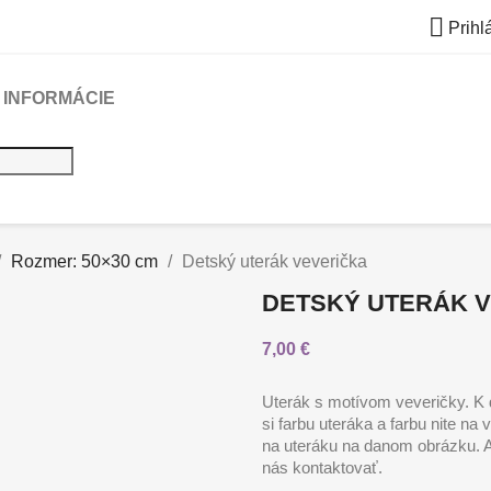

Prihl
INFORMÁCIE
Rozmer: 50×30 cm
Detský uterák veverička
DETSKÝ UTERÁK 
7,00 €
Uterák s motívom veveričky. K 
si farbu uteráka a farbu nite na
na uteráku na danom obrázku. Ak
nás kontaktovať.