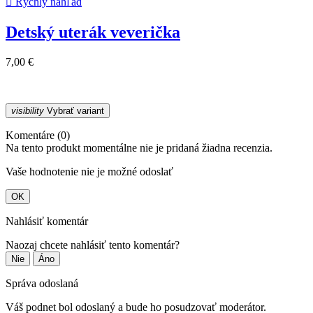

Rýchly náhľad
Detský uterák veverička
7,00 €
visibility
Vybrať variant
Komentáre (0)
Na tento produkt momentálne nie je pridaná žiadna recenzia.
Vaše hodnotenie nie je možné odoslať
OK
Nahlásiť komentár
Naozaj chcete nahlásiť tento komentár?
Nie
Áno
Správa odoslaná
Váš podnet bol odoslaný a bude ho posudzovať moderátor.