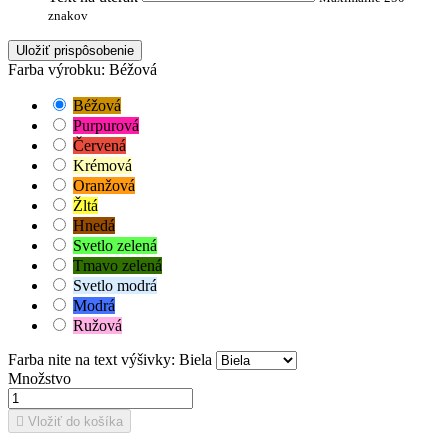
znakov
Uložiť prispôsobenie
Farba výrobku: Béžová
Béžová
Purpurová
Červená
Krémová
Oranžová
Žltá
Hnedá
Svetlo zelená
Tmavo zelená
Svetlo modrá
Modrá
Ružová
Farba nite na text výšivky: Biela
Množstvo

Vložiť do košíka