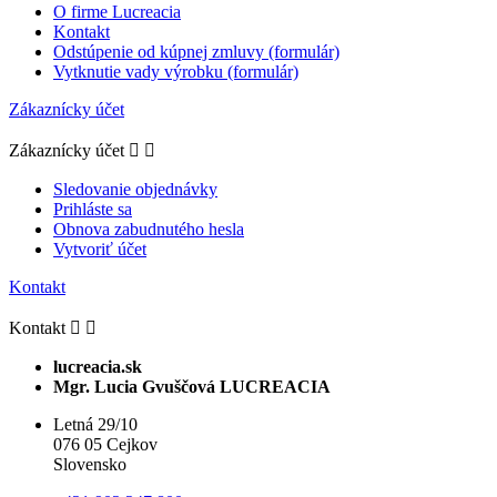
O firme Lucreacia
Kontakt
Odstúpenie od kúpnej zmluvy (formulár)
Vytknutie vady výrobku (formulár)
Zákaznícky účet
Zákaznícky účet


Sledovanie objednávky
Prihláste sa
Obnova zabudnutého hesla
Vytvoriť účet
Kontakt
Kontakt


lucreacia.sk
Mgr. Lucia Gvuščová LUCREACIA
Letná 29/10
076 05 Cejkov
Slovensko