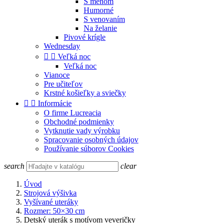
S menom
Humorné
S venovaním
Na želanie
Pivové krígle
Wednesday


Veľká noc
Veľká noc
Vianoce
Pre učiteľov
Krstné košieľky a sviečky


Informácie
O firme Lucreacia
Obchodné podmienky
Vytknutie vady výrobku
Spracovanie osobných údajov
Používanie súborov Cookies
search
clear
Úvod
Strojová výšivka
Vyšívané uteráky
Rozmer: 50×30 cm
Detský uterák s motívom veveričky