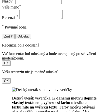
Názov
*
Vaše meno
*
Recenzia
*
Povinné polia
Zrušiť
Odoslať
Recenzia bola odoslaná
Váš komentár bol odoslaný a bude uverejnený po schválení
moderátorom.
OK
Vašu recenziu nie je možné odoslať
OK
Detský uterák veverička.
K danému motívu doplňte
vlastný text/meno, vyberte si farbu uteráka a
farbu nite na výšivku textu
. Farby motívu ostávajú
ako sú vyšité na uteráku na danom obrázku. Ak si