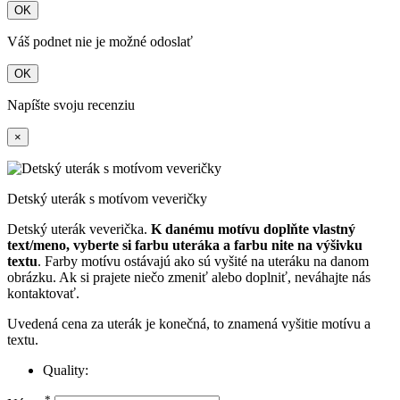
OK
Váš podnet nie je možné odoslať
OK
Napíšte svoju recenziu
×
Detský uterák s motívom veveričky
Detský uterák veverička.
K danému motívu doplňte vlastný
text/meno, vyberte si farbu uteráka a farbu nite na výšivku
textu
. Farby motívu ostávajú ako sú vyšité na uteráku na danom
obrázku. Ak si prajete niečo zmeniť alebo doplniť, neváhajte nás
kontaktovať.
Uvedená cena za uterák je konečná, to znamená vyšitie motívu a
textu.
Quality:
*