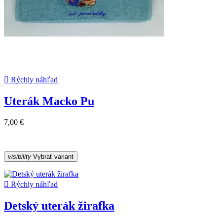

Rýchly náhľad
Uterák Macko Pu
7,00 €
visibility
Vybrať variant

Rýchly náhľad
Detský uterák žirafka