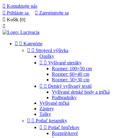

Kontaktujte nás

Prihláste sa

Zaregistrujte sa

Košík
[0]



Kategórie


Strojová výšivka
Osušky


Vyšívané uteráky
Rozmer: 100×50 cm
Rozmer: 60×40 cm
Rozmer: 50×30 cm


Detský vyšívaný textil
Vyšívané detské body a tričká
Podbradníky
Vyšívané tričká
Zástery
Tašky


Potlač keramiky


Potlač hrnčekov
Rozprávkové