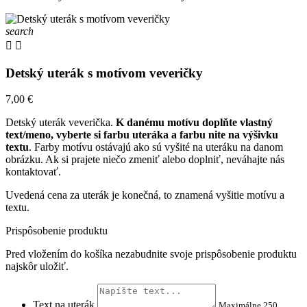
search


Detský uterák s motívom veveričky
7,00 €
Detský uterák veverička.
K danému motívu doplňte vlastný
text/meno, vyberte si farbu uteráka a farbu nite na výšivku
textu
. Farby motívu ostávajú ako sú vyšité na uteráku na danom
obrázku. Ak si prajete niečo zmeniť alebo doplniť, neváhajte nás
kontaktovať.
Uvedená cena za uterák je konečná, to znamená vyšitie motívu a
textu.
Prispôsobenie produktu
Pred vložením do košíka nezabudnite svoje prispôsobenie produktu
najskôr uložiť.
Text na uterák
Maximálne 250