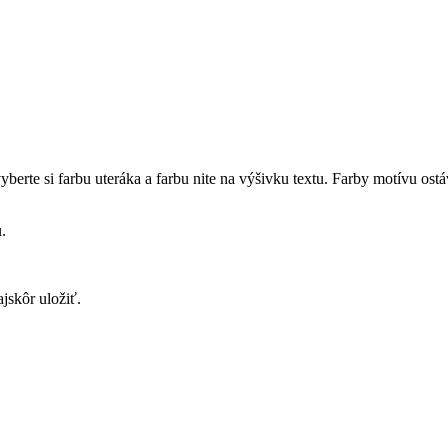
erte si farbu uteráka a farbu nite na výšivku textu. Farby motívu ostá
u.
jskôr uložiť.