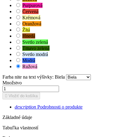
Purpurová
Červená
Krémová
Oranžová
Žltá
Hnedá
Svetlo zelená
Tmavo zelená
Svetlo modrá
Modrá
Ružová
Farba nite na text výšivky: Biela
Množstvo

Vložiť do košíka
description
Podrobnosti o produkte
Základné údaje
Tabuľka vlastností