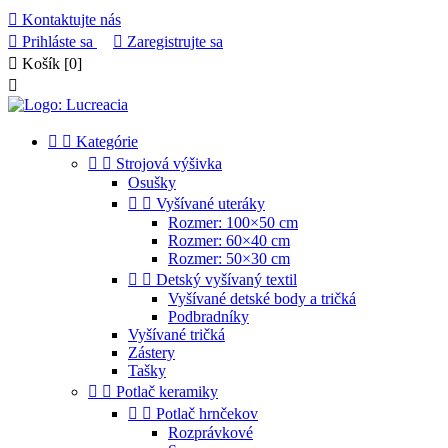

Kontaktujte nás

Prihláste sa

Zaregistrujte sa

Košík
[0]



Kategórie


Strojová výšivka
Osušky


Vyšívané uteráky
Rozmer: 100×50 cm
Rozmer: 60×40 cm
Rozmer: 50×30 cm


Detský vyšívaný textil
Vyšívané detské body a tričká
Podbradníky
Vyšívané tričká
Zástery
Tašky


Potlač keramiky


Potlač hrnčekov
Rozprávkové