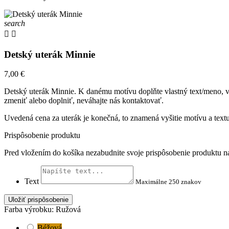
search


Detský uterák Minnie
7,00 €
Detský uterák Minnie. K danému motívu doplňte vlastný text/meno, vyb
zmeniť alebo doplniť, neváhajte nás kontaktovať.
Uvedená cena za uterák je konečná, to znamená vyšitie motívu a text
Prispôsobenie produktu
Pred vložením do košíka nezabudnite svoje prispôsobenie produktu na
Text
Maximálne 250 znakov
Uložiť prispôsobenie
Farba výrobku: Ružová
Béžová