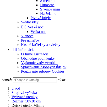
S menom
Humorné
S venovaním
Na želanie
Pivové krígle
Wednesday


Veľká noc
Veľká noc
Vianoce
Pre učiteľov
Krstné košieľky a sviečky


Informácie
O firme Lucreacia
Obchodné podmienky
Vytknutie vady výrobku
Spracovanie osobných údajov
Používanie súborov Cookies
search
clear
Úvod
Strojová výšivka
Vyšívané uteráky
Rozmer: 50×30 cm
Detský uterák Minnie