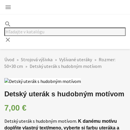

search
clear
Úvod
Strojová výšivka
Vyšívané uteráky
Rozmer:
50×30 cm
Detský uterák s hudobným motívom
Detský uterák s hudobným motívom
7,00 €
Detský uterák s hudobným motívom.
K danému motívu
doplňte vlastný text/meno, vyberte si farbu uteráka a