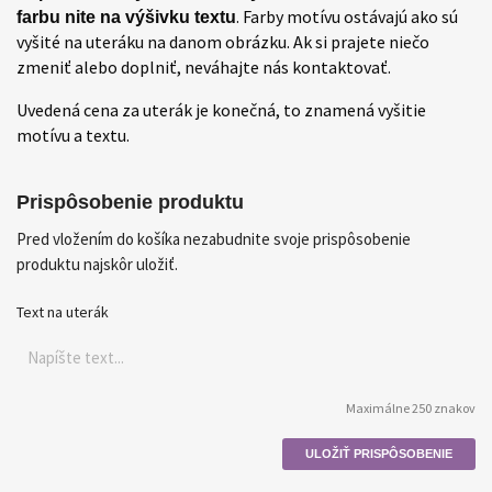
. Farby motívu ostávajú ako sú
farbu nite na výšivku textu
vyšité na uteráku na danom obrázku. Ak si prajete niečo
zmeniť alebo doplniť, neváhajte nás kontaktovať.
Uvedená cena za uterák je konečná, to znamená vyšitie
motívu a textu.
Prispôsobenie produktu
Pred vložením do košíka nezabudnite svoje prispôsobenie
produktu najskôr uložiť.
Text na uterák
Maximálne 250 znakov
ULOŽIŤ PRISPÔSOBENIE