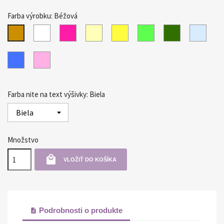
Farba výrobku: Béžová
Biela
Purpurová
Krémová
Žltá
Svetlo
Tmavo
Svetl
Béžová
zelená
zelená
modr
Modrá
Ružová
Farba nite na text výšivky: Biela
Množstvo

VLOŽIŤ DO KOŠÍKA
Podrobnosti o produkte
description