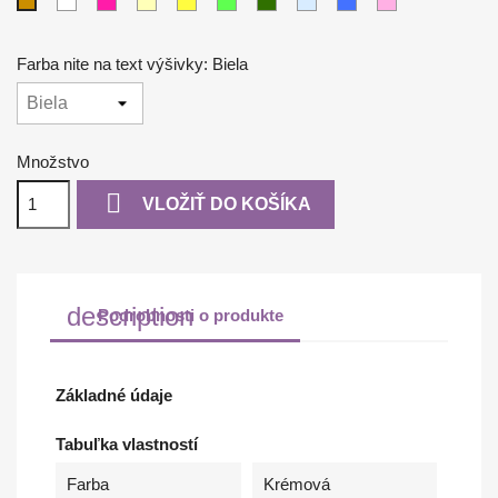
Biela
Purpurová
Krémová
Žltá
Svetlo
Tmavo
Svetlo
Modrá
Ružová
Béžová
zelená
zelená
modrá
Farba nite na text výšivky: Biela
Množstvo

VLOŽIŤ DO KOŠÍKA
description
Podrobnosti o produkte
Základné údaje
Tabuľka vlastností
Farba
Krémová