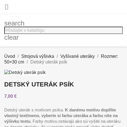

search
clear
Úvod
Strojová výšivka
Vyšívané uteráky
Rozmer:
50×30 cm
Detský uterák psík
DETSKÝ UTERÁK PSÍK
7,00 €
Detský uterák s motívom psíka.
K danému motívu doplňte
vlastný text/meno, vyberte si farbu uteráka a farbu nite na
výšivku textu
. Farby motívu ostávajú ako sú vyšité na uteráku
na danom obrázku. Ak si prajete niečo zmeniť alebo doplniť,