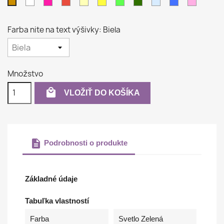
Biela
Purpurová
Červená
Krémová
Žltá
Svetlo
Tmavo
Svetlo
Modrá
Ružová
Béžová
zelená
zelená
modrá
Farba nite na text výšivky: Biela
Množstvo

VLOŽIŤ DO KOŠÍKA
description
Podrobnosti o produkte
Základné údaje
Tabuľka vlastností
Farba
Svetlo Zelená