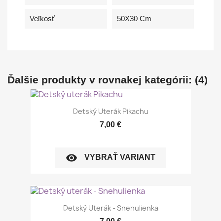
Veľkosť
50X30 Cm
Ďalšie produkty v rovnakej kategórii: (4)
Detský Uterák Pikachu
7,00 €
visibility
VYBRAŤ VARIANT
Detský Uterák - Snehulienka