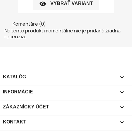
visibility
VYBRAŤ VARIANT
Komentáre (0)
Na tento produkt momentálne nie je pridaná žiadna
recenzia.

KATALÓG

INFORMÁCIE

ZÁKAZNÍCKY ÚČET

KONTAKT