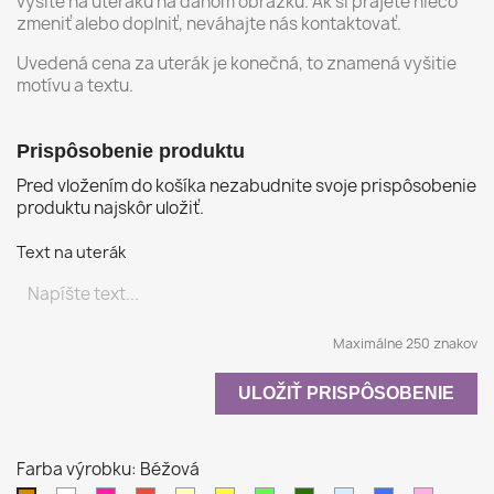
vyšité na uteráku na danom obrázku. Ak si prajete niečo
zmeniť alebo doplniť, neváhajte nás kontaktovať.
Uvedená cena za uterák je konečná, to znamená vyšitie
motívu a textu.
Prispôsobenie produktu
Pred vložením do košíka nezabudnite svoje prispôsobenie
produktu najskôr uložiť.
Text na uterák
Maximálne 250 znakov
ULOŽIŤ PRISPÔSOBENIE
Farba výrobku: Béžová