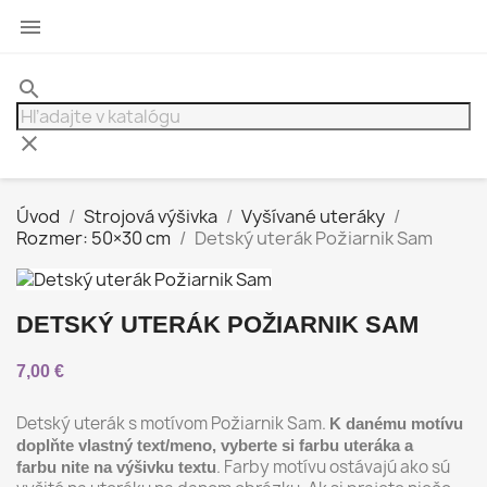

search
clear
Úvod
Strojová výšivka
Vyšívané uteráky
Rozmer: 50×30 cm
Detský uterák Požiarnik Sam
DETSKÝ UTERÁK POŽIARNIK SAM
7,00 €
Detský uterák s motívom Požiarnik Sam.
K danému motívu
doplňte vlastný text/meno, vyberte si farbu uteráka a
. Farby motívu ostávajú ako sú
farbu nite na výšivku textu