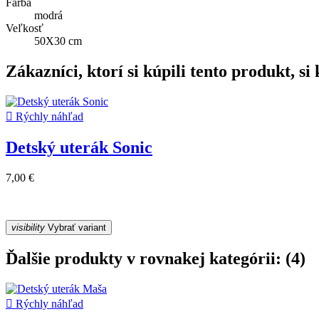
Farba
modrá
Veľkosť
50X30 cm
Zákazníci, ktorí si kúpili tento produkt, si k

Rýchly náhľad
Detský uterák Sonic
7,00 €
visibility
Vybrať variant
Ďalšie produkty v rovnakej kategórii: (4)

Rýchly náhľad