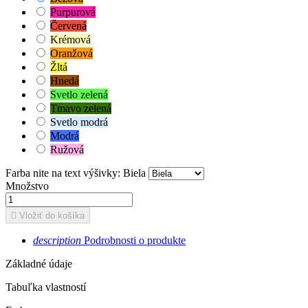
Purpurová
Červená
Krémová
Oranžová
Žltá
Hnedá
Svetlo zelená
Tmavo zelená
Svetlo modrá
Modrá
Ružová
Farba nite na text výšivky: Biela
Množstvo

Vložiť do košíka
description
Podrobnosti o produkte
Základné údaje
Tabuľka vlastností