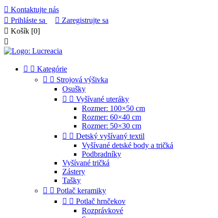

Kontaktujte nás

Prihláste sa

Zaregistrujte sa

Košík
[0]



Kategórie


Strojová výšivka
Osušky


Vyšívané uteráky
Rozmer: 100×50 cm
Rozmer: 60×40 cm
Rozmer: 50×30 cm


Detský vyšívaný textil
Vyšívané detské body a tričká
Podbradníky
Vyšívané tričká
Zástery
Tašky


Potlač keramiky


Potlač hrnčekov
Rozprávkové