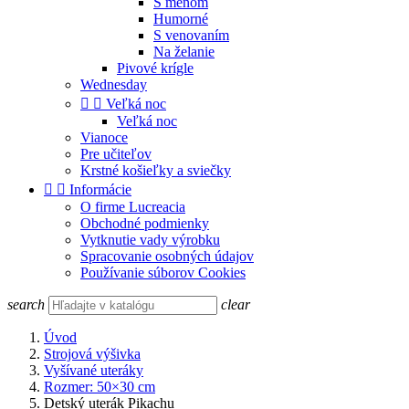
S menom
Humorné
S venovaním
Na želanie
Pivové krígle
Wednesday


Veľká noc
Veľká noc
Vianoce
Pre učiteľov
Krstné košieľky a sviečky


Informácie
O firme Lucreacia
Obchodné podmienky
Vytknutie vady výrobku
Spracovanie osobných údajov
Používanie súborov Cookies
search
clear
Úvod
Strojová výšivka
Vyšívané uteráky
Rozmer: 50×30 cm
Detský uterák Pikachu