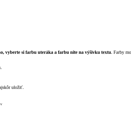
, vyberte si farbu uteráka a farbu nite na výšivku textu
. Farby mo
.
jskôr uložiť.
ov