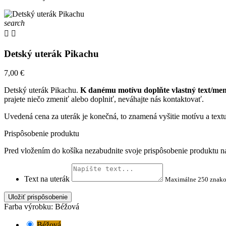
search


Detský uterák Pikachu
7,00 €
Detský uterák Pikachu.
K danému motívu doplňte vlastný text/meno
prajete niečo zmeniť alebo doplniť, neváhajte nás kontaktovať.
Uvedená cena za uterák je konečná, to znamená vyšitie motívu a textu
Prispôsobenie produktu
Pred vložením do košíka nezabudnite svoje prispôsobenie produktu na
Text na uterák
Maximálne 250 znak
Uložiť prispôsobenie
Farba výrobku: Béžová
Béžová