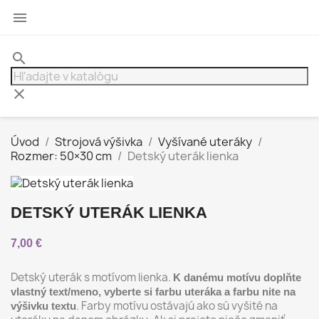

search
clear
Úvod
Strojová výšivka
Vyšívané uteráky
Rozmer: 50×30 cm
Detský uterák lienka
DETSKÝ UTERÁK LIENKA
7,00 €
Detský uterák s motívom lienka.
K danému motívu doplňte
vlastný text/meno, vyberte si farbu uteráka a farbu nite na
. Farby motívu ostávajú ako sú vyšité na
výšivku textu