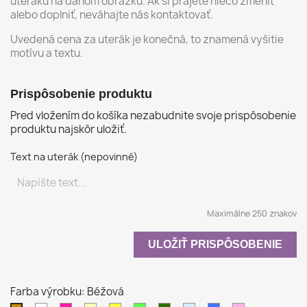
uteráku na danom obrázku. Ak si prajete niečo zmeniť
alebo doplniť, neváhajte nás kontaktovať.
Uvedená cena za uterák je konečná, to znamená vyšitie
motívu a textu.
Prispôsobenie produktu
Pred vložením do košíka nezabudnite svoje prispôsobenie
produktu najskôr uložiť.
Text na uterák (nepovinné)
Maximálne 250 znakov
ULOŽIŤ PRISPÔSOBENIE
Farba výrobku: Béžová