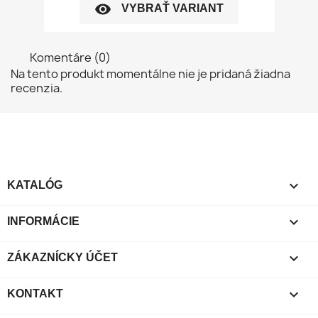
visibility
VYBRAŤ VARIANT
Komentáre (0)
Na tento produkt momentálne nie je pridaná žiadna
recenzia.

KATALÓG

INFORMÁCIE

ZÁKAZNÍCKY ÚČET

KONTAKT