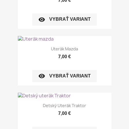
7,00 €
visibility
VYBRAŤ VARIANT
Uterák Mazda
7,00 €
visibility
VYBRAŤ VARIANT
Detský Uterák Traktor
7,00 €