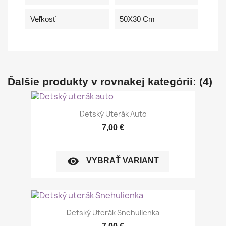
Veľkosť
50X30 Cm
Ďalšie produkty v rovnakej kategórii: (4)
Detský Uterák Auto
7,00 €
visibility
VYBRAŤ VARIANT
Detský Uterák Snehulienka