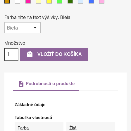
Biela
Purpurová
Krémová
Žltá
Svetlo
Tmavo
Svetlo
Modrá
Ružová
Béžová
zelená
zelená
modrá
Farba nite na text výšivky: Biela
Množstvo

VLOŽIŤ DO KOŠÍKA
description
Podrobnosti o produkte
Základné údaje
Tabuľka vlastností
Farba
Žltá