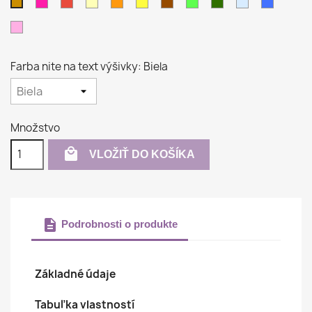
Purpurová
Červená
Krémová
Oranžová
Žltá
Hnedá
Svetlo
Tmavo
Svetlo
Modrá
Béžová
zelená
zelená
modrá
Ružová
Farba nite na text výšivky: Biela
Množstvo

VLOŽIŤ DO KOŠÍKA
description
Podrobnosti o produkte
Základné údaje
Tabuľka vlastností