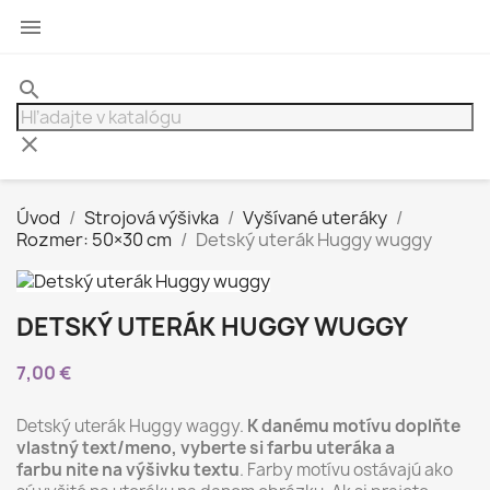

search
clear
Úvod
Strojová výšivka
Vyšívané uteráky
Rozmer: 50×30 cm
Detský uterák Huggy wuggy
DETSKÝ UTERÁK HUGGY WUGGY
7,00 €
Detský uterák Huggy waggy.
K danému motívu doplňte
vlastný text/meno, vyberte si farbu uteráka a
farbu nite na výšivku textu
. Farby motívu ostávajú ako