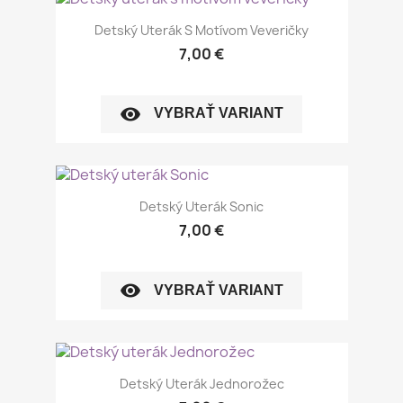
Detský Uterák S Motívom Veveričky
7,00 €
visibility
VYBRAŤ VARIANT
Detský Uterák Sonic
7,00 €
visibility
VYBRAŤ VARIANT
Detský Uterák Jednorožec