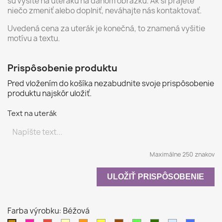
sú vyšité na uteráku na danom obrázku. Ak si prajete
niečo zmeniť alebo doplniť, neváhajte nás kontaktovať.
Uvedená cena za uterák je konečná, to znamená vyšitie
motívu a textu.
Prispôsobenie produktu
Pred vložením do košíka nezabudnite svoje prispôsobenie
produktu najskôr uložiť.
Text na uterák
Maximálne 250 znakov
ULOŽIŤ PRISPÔSOBENIE
Farba výrobku: Béžová