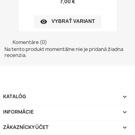
7,00 €
visibility
VYBRAŤ VARIANT
Komentáre (0)
Na tento produkt momentálne nie je pridaná žiadna
recenzia.
KATALÓG

INFORMÁCIE

ZÁKAZNÍCKY ÚČET
