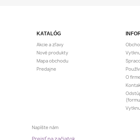
KATALÓG
INFO
Akcie a zľavy
Obcho
Nové produkty
Vytknu
Mapa obchodu
Spraco
Predajne
Použív
O firm
Konta
Odstúp
(formu
Vytknu
Napíšte nám
Prejsť na začiatok