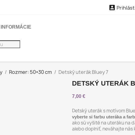

Prihlást
INFORMÁCIE
y
Rozmer: 50×30 cm
Detský uterák Bluey 7
DETSKÝ UTERÁK B
7,00 €
Detský uterák s motívom Blu
vyberte si farbu uteráka a far
ako sú vyšité na uteráku na 
alebo doplniť, neváhajte nás