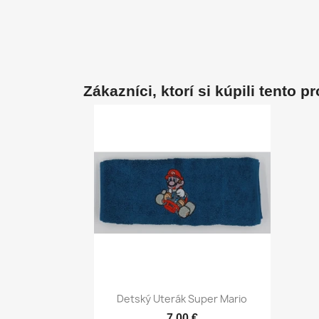
Zákazníci, ktorí si kúpili tento pro
Rýchly náhľad

Detský Uterák Super Mario
7,00 €