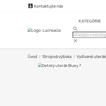

Kontaktujte nás
KATEGÓRIE
search
clear
Úvod
Strojová výšivka
Vyšívané uterák