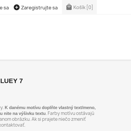


Košík
[0]
e sa
Zaregistrujte sa
LUEY 7
ey.
K danému motívu doplňte vlastný text/meno,
. Farby motívu ostávajú
bu nite na výšivku textu
danom obrázku. Ak si prajete niečo zmeniť
 kontaktovať.