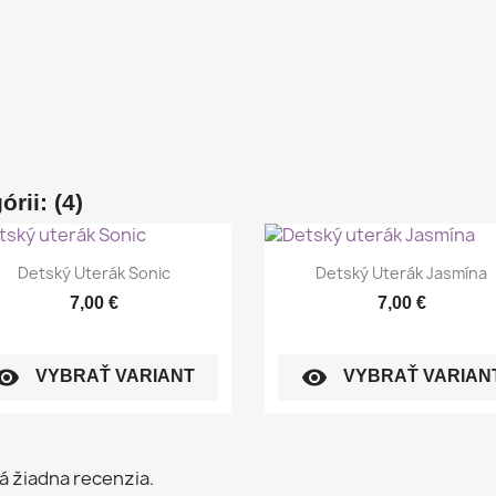
rii: (4)
Rýchly náhľad
Rýchly náhľad


Detský Uterák Sonic
Detský Uterák Jasmína
7,00 €
7,00 €
sibility
visibility
VYBRAŤ VARIANT
VYBRAŤ VARIAN
á žiadna recenzia.