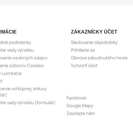
RMÁCIE
ZÁKAZNÍCKY ÚČET
dné podmienky
Sledovanie objednávky
tie vady výrobku
Prihláste sa
vanie osobných údajov
Obnova zabudnutého hesla
anie súborov Cookies
Vytvoriť účet
e Lucreacia
kt
enie od kúpnej zmluvy
lár)
Facebook
tie vady výrobku (formulár)
Google Mapy
Zavolajte nám