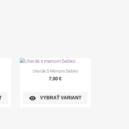
Rýchly náhľad

Uterák S Menom Sebko
7,00 €
visibility
T
VYBRAŤ VARIANT