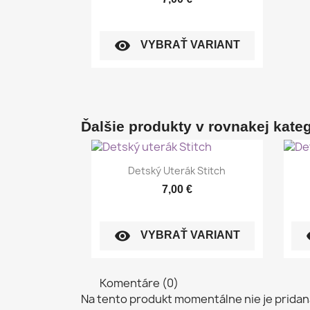
visibility
VYBRAŤ VARIANT
Ďalšie produkty v rovnakej kategó
Rýchly náhľad

Detský Uterák Stitch
7,00 €
visibility
vi
VYBRAŤ VARIANT
Komentáre (0)
Na tento produkt momentálne nie je pridan