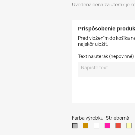
Uvedená cena za uterák je ko
Prispôsobenie produk
Pred vložením do košíka 
najskôr uložiť.
Text na uterák (nepovinné)
Farba výrobku: Strieborná
Béžová
Biela
Purpurová
Červe
K
Strieborná