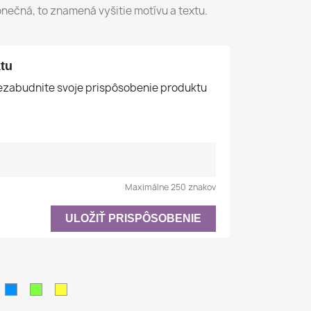
nečná, to znamená vyšitie motívu a textu.
tu
nezabudnite svoje prispôsobenie produktu
Maximálne 250 znakov
ULOŽIŤ PRISPÔSOBENIE
ná
rémová
Azúrovo
Pistáciová
Žltá
modrá