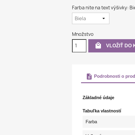
Farba nite na text výšivky: Bi
Množstvo

VLOŽIŤ DO 
description
Podrobnosti o prod
Základné údaje
Tabuľka vlastností
Farba