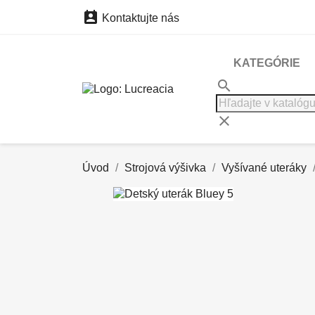

Kontaktujte nás
KATEGÓRIE
search
clear
Úvod
Strojová výšivka
Vyšívané uteráky