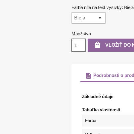
Farba nite na text výšivky: Biela
Množstvo

VLOŽIŤ DO 
description
Podrobnosti o prod
Základné údaje
Tabuľka vlastností
Farba