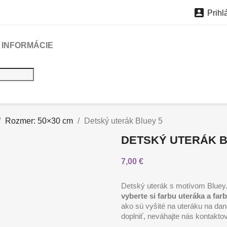

Prihl
INFORMÁCIE
Rozmer: 50×30 cm
Detský uterák Bluey 5
DETSKÝ UTERÁK B
7,00 €
Detský uterák s motívom Bluey
vyberte si farbu uteráka a far
ako sú vyšité na uteráku na dan
doplniť, neváhajte nás kontakto