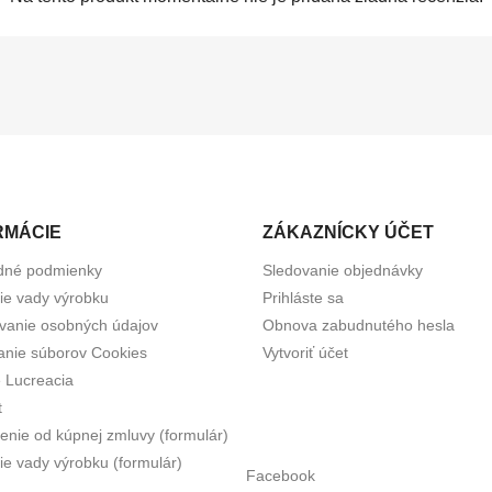
RMÁCIE
ZÁKAZNÍCKY ÚČET
dné podmienky
Sledovanie objednávky
tie vady výrobku
Prihláste sa
vanie osobných údajov
Obnova zabudnutého hesla
anie súborov Cookies
Vytvoriť účet
e Lucreacia
t
enie od kúpnej zmluvy (formulár)
ie vady výrobku (formulár)
Facebook