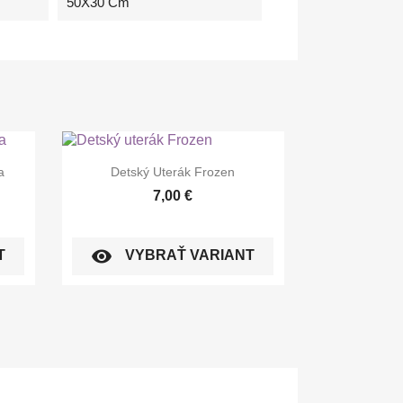
50X30 Cm

Rýchly náhľad
a
Detský Uterák Frozen
7,00 €
visibility
T
VYBRAŤ VARIANT