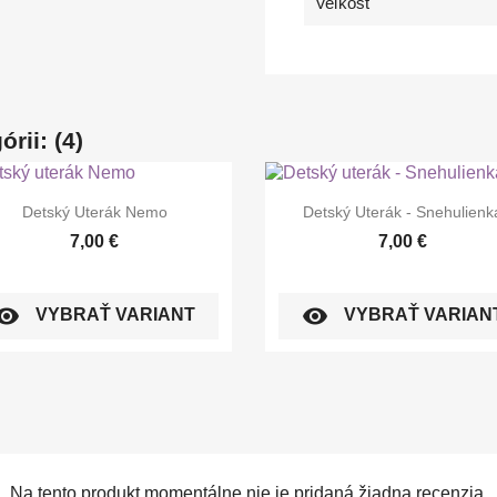
Veľkosť
rii: (4)


Rýchly náhľad
Rýchly náhľad
Detský Uterák Nemo
Detský Uterák - Snehulienk
7,00 €
7,00 €
sibility
visibility
VYBRAŤ VARIANT
VYBRAŤ VARIAN
Na tento produkt momentálne nie je pridaná žiadna recenzia.