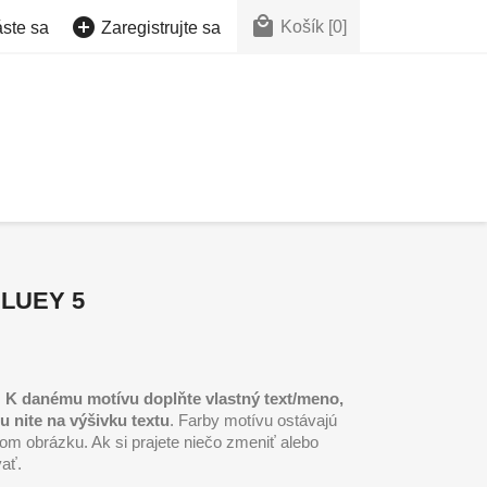


Košík
[0]
áste sa
Zaregistrujte sa
LUEY 5
.
K danému motívu doplňte vlastný text/meno,
bu nite na výšivku textu
. Farby motívu ostávajú
om obrázku. Ak si prajete niečo zmeniť alebo
vať.