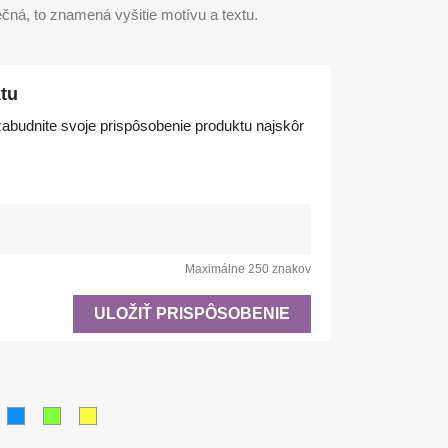
čná, to znamená vyšitie motívu a textu.
tu
abudnite svoje prispôsobenie produktu najskôr
Maximálne 250 znakov
ULOŽIŤ PRISPÔSOBENIE
á
rémová
Azúrovo
Pistáciová
Žltá
modrá