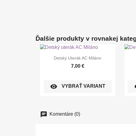
Ďalšie produkty v rovnakej kategó

Rýchly náhľad
Detský Uterák AC Miláno
7,00 €
visibility
vi
VYBRAŤ VARIANT
Komentáre (0)