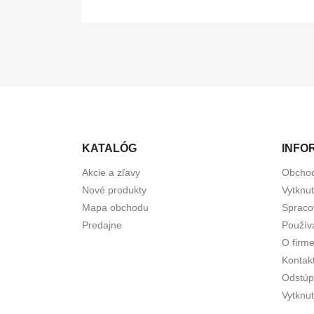
KATALÓG
INFO
Akcie a zľavy
Obcho
Nové produkty
Vytknu
Mapa obchodu
Spraco
Predajne
Použív
O firm
Kontak
Odstúp
Vytknut