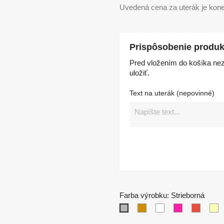
Uvedená cena za uterák je kone
Prispôsobenie produk
Pred vložením do košíka nez
uložiť.
Text na uterák (nepovinné)
Farba výrobku: Strieborná
Béžová
Biela
Purpurová
Červen
K
Strieborná