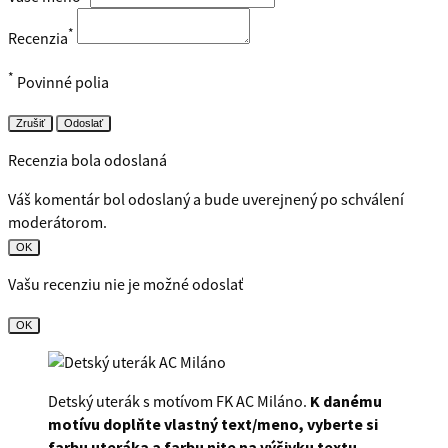
*
Recenzia
*
Povinné polia
Zrušiť
Odoslať
Recenzia bola odoslaná
Váš komentár bol odoslaný a bude uverejnený po schválení
moderátorom.
OK
Vašu recenziu nie je možné odoslať
OK
Detský uterák s motívom FK AC Miláno.
K danému
motívu doplňte vlastný text/meno, vyberte si
farbu uteráka a farbu nite na výšivku textu
.