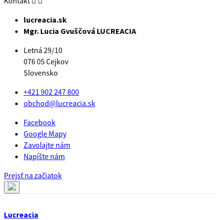
Kontakt


lucreacia.sk
Mgr. Lucia Gvuščová LUCREACIA
Letná 29/10
076 05 Cejkov
Slovensko
+421 902 247 800
obchod@lucreacia.sk
Facebook
Google Mapy
Zavolajte nám
Napíšte nám
Prejsť na začiatok
Lucreacia