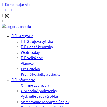

Kontaktujte nás



[0]



Kategórie


Strojová výšivka


Potlač keramiky
Wednesday


Veľká noc
Vianoce
Pre učiteľov
Krstné košieľky a sviečky


Informácie
O firme Lucreacia
Obchodné podmienky
Vytknutie vady výrobku
Spracovanie osobných údajov