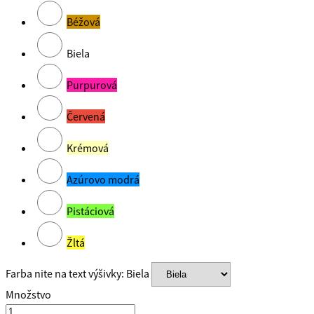
Béžová
Biela
Purpurová
Červená
Krémová
Azúrovo modrá
Pistáciová
Žltá
Farba nite na text výšivky: Biela
Množstvo