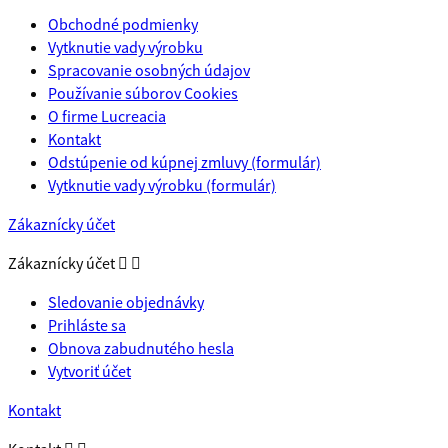
Obchodné podmienky
Vytknutie vady výrobku
Spracovanie osobných údajov
Používanie súborov Cookies
O firme Lucreacia
Kontakt
Odstúpenie od kúpnej zmluvy (formulár)
Vytknutie vady výrobku (formulár)
Zákaznícky účet
Zákaznícky účet


Sledovanie objednávky
Prihláste sa
Obnova zabudnutého hesla
Vytvoriť účet
Kontakt