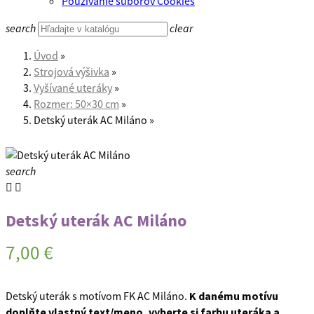
Používanie súborov Cookies
search
clear
Úvod
Strojová výšivka
Vyšívané uteráky
Rozmer: 50×30 cm
Detský uterák AC Miláno
search


Detský uterák AC Miláno
7,00 €
Detský uterák s motívom FK AC Miláno.
K danému motívu
doplňte vlastný text/meno, vyberte si farbu uteráka a