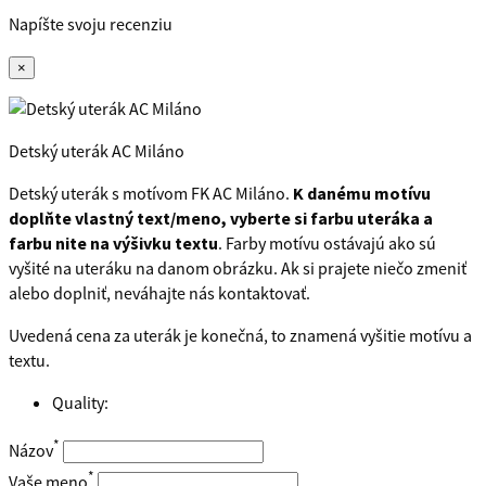
Napíšte svoju recenziu
×
Detský uterák AC Miláno
Detský uterák s motívom FK AC Miláno.
K danému motívu
doplňte vlastný text/meno, vyberte si farbu uteráka a
farbu nite na výšivku textu
. Farby motívu ostávajú ako sú
vyšité na uteráku na danom obrázku. Ak si prajete niečo zmeniť
alebo doplniť, neváhajte nás kontaktovať.
Uvedená cena za uterák je konečná, to znamená vyšitie motívu a
textu.
Quality:
*
Názov
*
Vaše meno