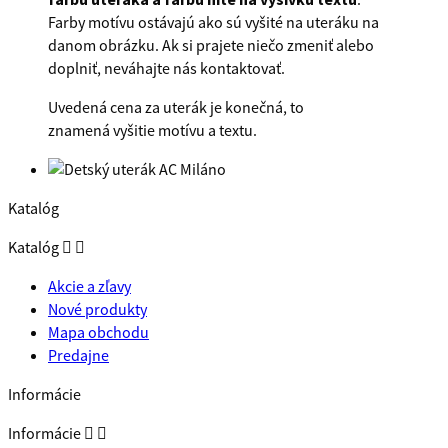
Farby motívu ostávajú ako sú vyšité na uteráku na
danom obrázku. Ak si prajete niečo zmeniť alebo
doplniť, neváhajte nás kontaktovať.
Uvedená cena za uterák je konečná, to
znamená vyšitie motívu a textu.
Katalóg
Katalóg


Akcie a zľavy
Nové produkty
Mapa obchodu
Predajne
Informácie
Informácie

