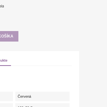
ela
KOŠÍKA
ukte
Červená