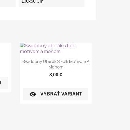
100x50 Cm
Rýchly náhľad

Svadobný Uterák S Folk Motívom A
Menom
8,00 €
T
visibility
VYBRAŤ VARIANT