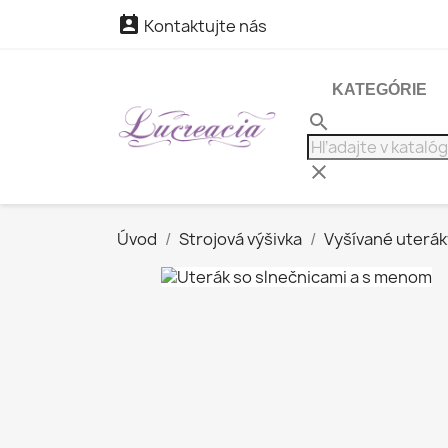

Kontaktujte nás
KATEGÓRIE
search
clear
Úvod
Strojová výšivka
Vyšívané uterák