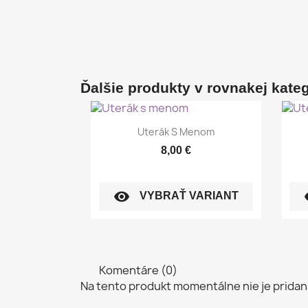
Ďalšie produkty v rovnakej kategó
Rýchly náhľad

Uterák S Menom
8,00 €
visibility
vi
VYBRAŤ VARIANT
Komentáre (0)
Na tento produkt momentálne nie je pridan