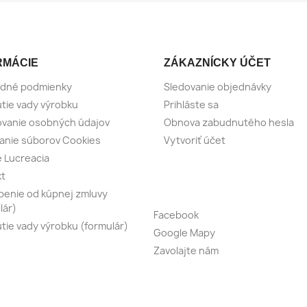
RMÁCIE
ZÁKAZNÍCKY ÚČET
dné podmienky
Sledovanie objednávky
tie vady výrobku
Prihláste sa
vanie osobných údajov
Obnova zabudnutého hesla
anie súborov Cookies
Vytvoriť účet
e Lucreacia
kt
enie od kúpnej zmluvy
lár)
Facebook
tie vady výrobku (formulár)
Google Mapy
Zavolajte nám