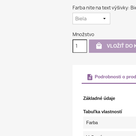
Farba nite na text výšivky: Bi
Množstvo

VLOŽIŤ DO 
description
Podrobnosti o prod
Základné údaje
Tabuľka vlastností
Farba