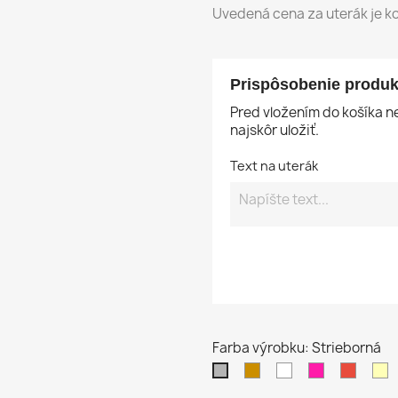
Uvedená cena za uterák je ko
Prispôsobenie produk
Pred vložením do košíka 
najskôr uložiť.
Text na uterák
Farba výrobku: Strieborná
Béžová
Biela
Purpurová
Červe
K
Strieborná