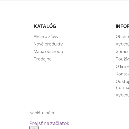
KATALÓG
INFO
Akcie a zľavy
Obcho
Nové produkty
Vytknu
Mapa obchodu
Spraco
Predajne
Použív
O firm
Konta
Odstúp
(formu
Vytknu
Napíšte nám
Prejsť na začiatok