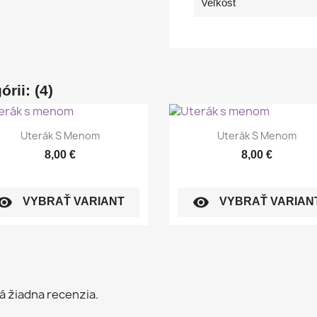
Veľkosť
rii: (4)
Rýchly náhľad
Rýchly náhľad


Uterák S Menom
Uterák S Menom
8,00 €
8,00 €
sibility
visibility
VYBRAŤ VARIANT
VYBRAŤ VARIAN
á žiadna recenzia.