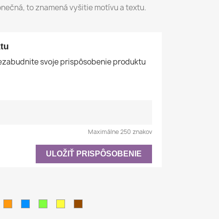
nečná, to znamená vyšitie motívu a textu.
tu
nezabudnite svoje prispôsobenie produktu
Maximálne 250 znakov
ULOŽIŤ PRISPÔSOBENIE
ná
rémová
Oranžová
Azúrovo
Pistáciová
Žltá
Hnedá
modrá