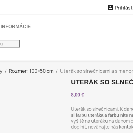

Prihlást
INFORMÁCIE
y
Rozmer: 100×50 cm
Uterák so slnečnicami a s men
UTERÁK SO SLNEČ
8,00 €
Uterák so slnečnicami. K da
si farbu uteráka a farbu nite n
vyšité na uteráku na danom o
doplniť, neváhajte nás konta