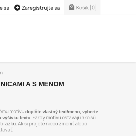


Košík
[0]
e sa
Zaregistrujte sa
om
NICAMI A S MENOM
nému motívu
doplňte vlastný text/meno, vyberte
Farby motívu ostávajú ako sú
a výšivku textu.
brázku. Ak si prajete niečo zmeniť alebo
ktovať.