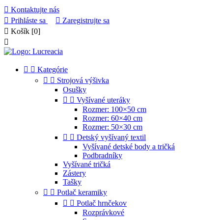

Kontaktujte nás

Prihláste sa

Zaregistrujte sa

Košík
[0]



Kategórie


Strojová výšivka
Osušky


Vyšívané uteráky
Rozmer: 100×50 cm
Rozmer: 60×40 cm
Rozmer: 50×30 cm


Detský vyšívaný textil
Vyšívané detské body a tričká
Podbradníky
Vyšívané tričká
Zástery
Tašky


Potlač keramiky


Potlač hrnčekov
Rozprávkové