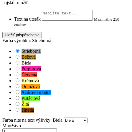
najskôr uložiť.
Text na uterák
Maximálne 250
znakov
Uložiť prispôsobenie
Farba výrobku: Strieborná
Strieborná
Béžová
Biela
Purpurová
Červená
Krémová
Oranžová
Azúrovo modrá
Pistáciová
Žltá
Hnedá
Farba nite na text výšivky: Biela
Množstvo