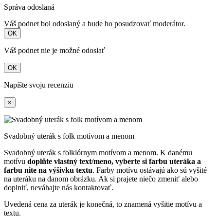
Správa odoslaná
Váš podnet bol odoslaný a bude ho posudzovať moderátor.
OK
Váš podnet nie je možné odoslať
OK
Napíšte svoju recenziu
×
Svadobný uterák s folk motívom a menom
Svadobný uterák s folklórnym motívom a menom. K danému
motívu
doplňte vlastný text/meno, vyberte si farbu uteráka a
farbu nite na výšivku textu
. Farby motívu ostávajú ako sú vyšité
na uteráku na danom obrázku. Ak si prajete niečo zmeniť alebo
doplniť, neváhajte nás kontaktovať.
Uvedená cena za uterák je konečná, to znamená vyšitie motívu a
textu.