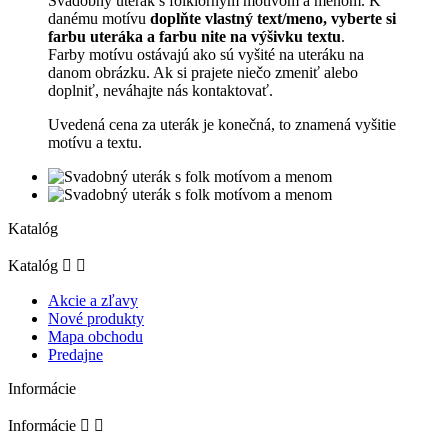
Svadobný uterák s folklórnym motívom a menom. K
danému motívu
doplňte vlastný text/meno, vyberte si
farbu uteráka a farbu nite na výšivku textu
.
Farby motívu ostávajú ako sú vyšité na uteráku na
danom obrázku. Ak si prajete niečo zmeniť alebo
doplniť, neváhajte nás kontaktovať.
Uvedená cena za uterák je konečná, to znamená vyšitie
motívu a textu.
Katalóg
Katalóg


Akcie a zľavy
Nové produkty
Mapa obchodu
Predajne
Informácie
Informácie

