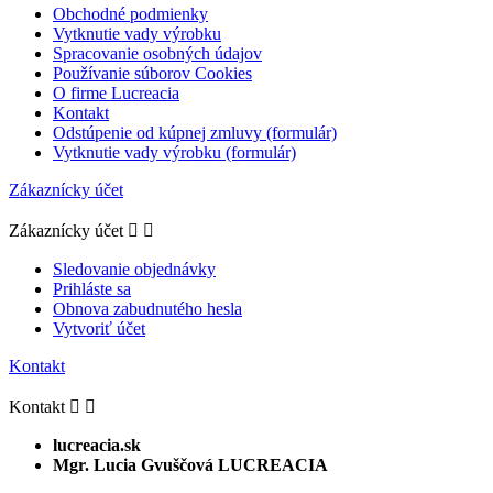
Obchodné podmienky
Vytknutie vady výrobku
Spracovanie osobných údajov
Používanie súborov Cookies
O firme Lucreacia
Kontakt
Odstúpenie od kúpnej zmluvy (formulár)
Vytknutie vady výrobku (formulár)
Zákaznícky účet
Zákaznícky účet


Sledovanie objednávky
Prihláste sa
Obnova zabudnutého hesla
Vytvoriť účet
Kontakt
Kontakt


lucreacia.sk
Mgr. Lucia Gvuščová LUCREACIA