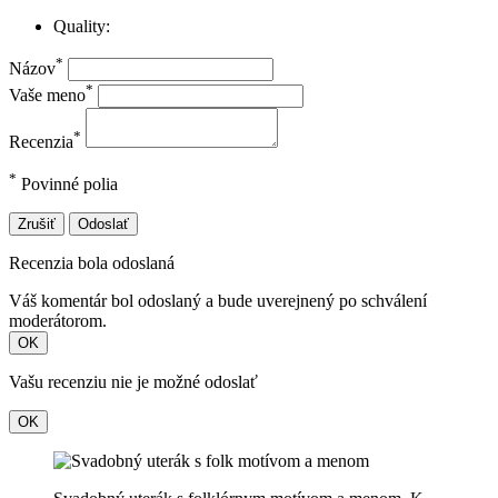
Quality:
*
Názov
*
Vaše meno
*
Recenzia
*
Povinné polia
Zrušiť
Odoslať
Recenzia bola odoslaná
Váš komentár bol odoslaný a bude uverejnený po schválení
moderátorom.
OK
Vašu recenziu nie je možné odoslať
OK