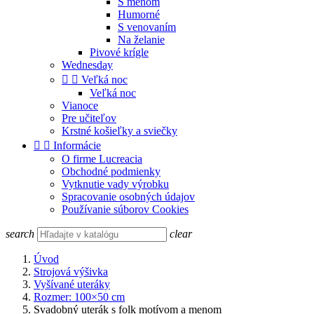
S menom
Humorné
S venovaním
Na želanie
Pivové krígle
Wednesday


Veľká noc
Veľká noc
Vianoce
Pre učiteľov
Krstné košieľky a sviečky


Informácie
O firme Lucreacia
Obchodné podmienky
Vytknutie vady výrobku
Spracovanie osobných údajov
Používanie súborov Cookies
search
clear
Úvod
Strojová výšivka
Vyšívané uteráky
Rozmer: 100×50 cm
Svadobný uterák s folk motívom a menom