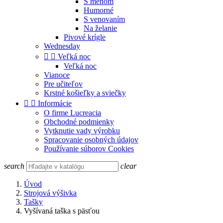
S menom
Humorné
S venovaním
Na želanie
Pivové krígle
Wednesday


Veľká noc
Veľká noc
Vianoce
Pre učiteľov
Krstné košieľky a sviečky


Informácie
O firme Lucreacia
Obchodné podmienky
Vytknutie vady výrobku
Spracovanie osobných údajov
Používanie súborov Cookies
search
clear
Úvod
Strojová výšivka
Tašky
Vyšívaná taška s päsťou