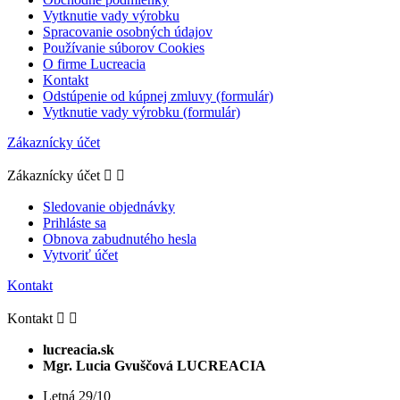
Vytknutie vady výrobku
Spracovanie osobných údajov
Používanie súborov Cookies
O firme Lucreacia
Kontakt
Odstúpenie od kúpnej zmluvy (formulár)
Vytknutie vady výrobku (formulár)
Zákaznícky účet
Zákaznícky účet


Sledovanie objednávky
Prihláste sa
Obnova zabudnutého hesla
Vytvoriť účet
Kontakt
Kontakt


lucreacia.sk
Mgr. Lucia Gvuščová LUCREACIA
Letná 29/10