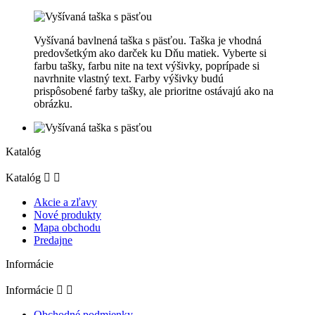
Vyšívaná bavlnená taška s päsťou. Taška je vhodná
predovšetkým ako darček ku Dňu matiek. Vyberte si
farbu tašky, farbu nite na text výšivky, poprípade si
navrhnite vlastný text. Farby výšivky budú
prispôsobené farby tašky, ale prioritne ostávajú ako na
obrázku.
Katalóg
Katalóg


Akcie a zľavy
Nové produkty
Mapa obchodu
Predajne
Informácie
Informácie


Obchodné podmienky