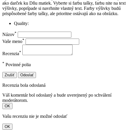
ako darček ku Dňu matiek. Vyberte si farbu tašky, farbu nite na text
výšivky, poprípade si navrhnite vlastný text. Farby výšivky budú
prispôsobené farby tašky, ale prioritne ostávajú ako na obrázku.
Quality:
*
Názov
*
Vaše meno
*
Recenzia
*
Povinné polia
Zrušiť
Odoslať
Recenzia bola odoslaná
Váš komentár bol odoslaný a bude uverejnený po schválení
moderátorom.
OK
Vašu recenziu nie je možné odoslať
OK