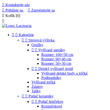

Kontaktujte nás

Prihláste sa

Zaregistrujte sa

Košík
[0]



Kategórie


Strojová výšivka
Osušky


Vyšívané uteráky
Rozmer: 100×50 cm
Rozmer: 60×40 cm
Rozmer: 50×30 cm


Detský vyšívaný textil
Vyšívané detské body a tričká
Podbradníky
Vyšívané tričká
Zástery
Tašky


Potlač keramiky


Potlač hrnčekov
Rozprávkové