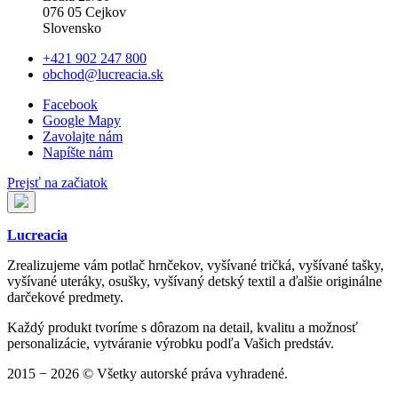
076 05 Cejkov
Slovensko
+421 902 247 800
obchod@lucreacia.sk
Facebook
Google Mapy
Zavolajte nám
Napíšte nám
Prejsť na začiatok
Lucreacia
Zrealizujeme vám potlač hrnčekov, vyšívané tričká, vyšívané tašky,
vyšívané uteráky, osušky, vyšívaný detský textil a ďalšie originálne
darčekové predmety.
Každý produkt tvoríme s dôrazom na detail, kvalitu a možnosť
personalizácie, vytváranie výrobku podľa Vašich predstáv.
2015 − 2026 © Všetky autorské práva vyhradené.